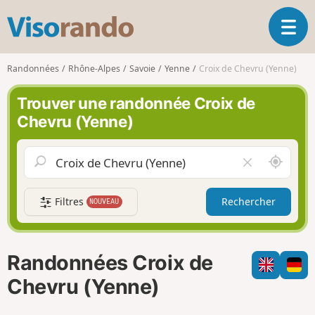
V
O
i
u
s
v
o
Randonnées
Rhône-Alpes
Savoie
Yenne
Croix de Chevru (Yenne)
r
r
i
a
Trouver une randonnée Croix de
r
n
Chevru (Yenne)
l
d
a
o
n
A
V
a
u
i
v
t
d
i
Filtres
Rechercher
NOUVEAU
o
e
g
u
r
a
r
l
t
d
e
i
Randonnées Croix de
e
c
o
m
h
Chevru (Yenne)
n
o
a
i
m