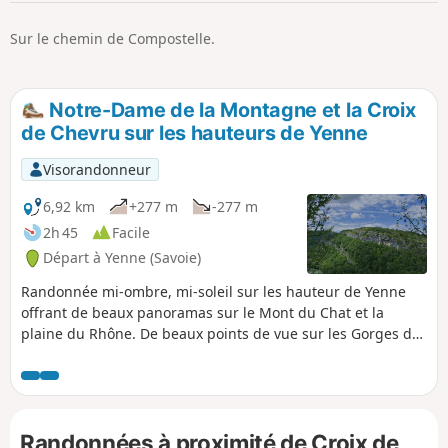
p
Sur le chemin de Compostelle.
Notre-Dame de la Montagne et la Croix
de Chevru sur les hauteurs de Yenne
Visorandonneur
6,92 km
+277 m
-277 m
2h 45
Facile
Départ à Yenne (Savoie)
Randonnée mi-ombre, mi-soleil sur les hauteur de Yenne
offrant de beaux panoramas sur le Mont du Chat et la
plaine du Rhône. De beaux points de vue sur les Gorges de
la Balme et le château de Pierre Châtel et le Fort les Bancs.
Randonnées à proximité de Croix de