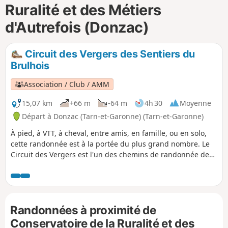
Ruralité et des Métiers
i
m
p
d'Autrefois (Donzac)
Circuit des Vergers des Sentiers du
Brulhois
Association / Club / AMM
15,07 km
+66 m
-64 m
4h 30
Moyenne
Départ à Donzac (Tarn-et-Garonne) (Tarn-et-Garonne)
À pied, à VTT, à cheval, entre amis, en famille, ou en solo,
cette randonnée est à la portée du plus grand nombre. Le
Circuit des Vergers est l'un des chemins de randonnée des
Sentiers du Brulhois. Situé sur la commune de Donzac, il
traverse principalement des vergers bien sûr, mais aussi
des vignobles et des forêts.
Randonnées à proximité de
Conservatoire de la Ruralité et des