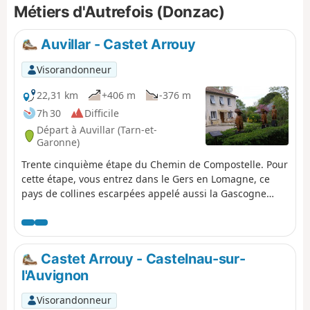
Métiers d'Autrefois (Donzac)
Auvillar - Castet Arrouy
Visorandonneur
22,31 km
+406 m
-376 m
7h 30
Difficile
Départ à Auvillar (Tarn-et-
Garonne)
Trente cinquième étape du Chemin de Compostelle. Pour
cette étape, vous entrez dans le Gers en Lomagne, ce
pays de collines escarpées appelé aussi la Gascogne
bossue. Cette région gastronomique connue de tous, la
région du foie gras et de l'armagnac, est aussi une terre
de capitaines avec ses châteaux, fermes fortifiées,
redoutes, bastides, places fortes, etc. Qui ne connaît pas
Castet Arrouy - Castelnau-sur-
d'Artagnan ! Vous emprunterez de jolis sentiers tracés
l'Auvignon
parallèles à la route qui sont bordés d'arbres fruitiers
(pommes, poires, cerises, figues, noisettes) et de cyprès.
Visorandonneur