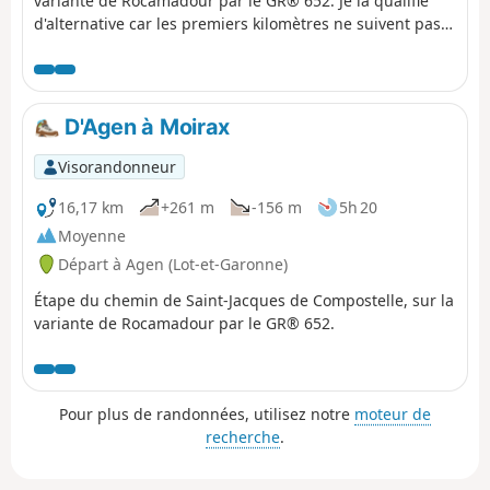
variante de Rocamadour par le GR® 652. Je la qualifie
d'alternative car les premiers kilomètres ne suivent pas
le balisage du GR® 652, racourcissant le parcours certes,
mais évitant une partie des chemins difficilement
praticables de ce mois de mai 2024.
D'Agen à Moirax
Visorandonneur
16,17 km
+261 m
-156 m
5h 20
Moyenne
Départ à Agen (Lot-et-Garonne)
Étape du chemin de Saint-Jacques de Compostelle, sur la
variante de Rocamadour par le GR® 652.
Pour plus de randonnées, utilisez notre
moteur de
recherche
.