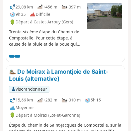
29,08 km
+456 m
-397 m
9h 35
Difficile
Départ à Castet-Arrouy (Gers)
Trente-sixième étape du Chemin de
Compostelle. Pour cette étape, à
cause de la pluie et de la boue qui
rendent les chemins difficiles et
glissants, j'ai préféré éviter la ville de
la Romieu. Rien ne vous oblige à
suivre mon parcours et, si le temps le
De Moirax à Lamontjoie de Saint-
permet, de rester sur le GR®65 et
Louis (alternative)
visiter la Romieu. Sur ce parcours un
peu long, vous commencez à
Visorandonneur
apercevoir, au loin, la chaîne des
Pyrénées et le passage obligé pour
15,66 km
+282 m
-310 m
5h 15
l’Espagne qui se profile ! Après la
Moyenne
traversée de Lectoure, capitale du
Départ à Moirax (Lot-et-Garonne)
melon, des montées et descentes
pour passer d'un val à l'autre.
Étape du chemin de Saint-Jacques de Compostelle, sur la