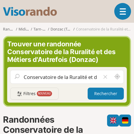
V
O
i
u
s
v
o
Randonnées
Midi-Pyrénées
Tarn-et-Garonne
Donzac (Tarn-et-Garonne)
Conservatoire de la Ruralité et des Métiers d'Autrefois (Donzac)
r
r
i
a
Trouver une randonnée
r
n
Conservatoire de la Ruralité et des
l
d
Métiers d'Autrefois (Donzac)
a
o
n
a
A
V
v
u
i
i
t
d
g
Filtres
Rechercher
NOUVEAU
o
e
a
u
r
t
r
l
i
d
e
o
Randonnées
e
c
n
m
h
Conservatoire de la
o
a