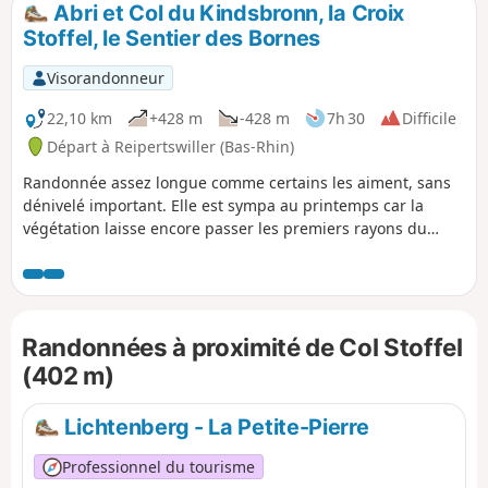
Abri et Col du Kindsbronn, la Croix
p
Stoffel, le Sentier des Bornes
Visorandonneur
22,10 km
+428 m
-428 m
7h 30
Difficile
Départ à Reipertswiller (Bas-Rhin)
Randonnée assez longue comme certains les aiment, sans
dénivelé important. Elle est sympa au printemps car la
végétation laisse encore passer les premiers rayons du
soleil mais reste praticable en toutes saisons et dispose
d'un abri bien placé pour déjeuner au sec.Aucune difficulté
sur le parcours si ce n'est la durée !
Randonnées à proximité de Col Stoffel
(402 m)
Lichtenberg - La Petite-Pierre
Professionnel du tourisme