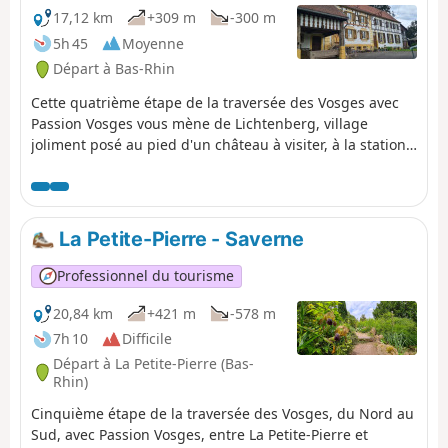
17,12 km
+309 m
-300 m
5h 45
Moyenne
Départ à Bas-Rhin
Cette quatrième étape de la traversée des Vosges avec
Passion Vosges vous mène de Lichtenberg, village
joliment posé au pied d'un château à visiter, à la station
de La Petite-Pierre, cité en quête d'un nouveau souffle. À
la clé, de belles découvertes. Retrouvez le récit de cette
étape dans le magazine Passion Vosges édité par les
DNA et L'Alsace. Tout le trajet se fait en suivant le
La Petite-Pierre - Saverne
Rectangle Rouge, sauf indication contraire.
Professionnel du tourisme
20,84 km
+421 m
-578 m
7h 10
Difficile
Départ à La Petite-Pierre (Bas-
Rhin)
Cinquième étape de la traversée des Vosges, du Nord au
Sud, avec Passion Vosges, entre La Petite-Pierre et