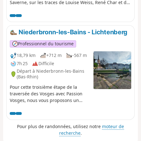
Saverne, sur les traces de Louise Weiss, René Char et de
Felsekaeth. Un randonnée racontée par Christian Bach,
que vous pouvez retrouver dans le magazine Passion
Vosges édité par les DNA et L'Alsace.
Niederbronn-les-Bains - Lichtenberg
Professionnel du tourisme
18,79 km
+712 m
-567 m
7h 25
Difficile
Départ à Niederbronn-les-Bains
(Bas-Rhin)
Pour cette troisième étape de la
traversée des Vosges avec Passion
Vosges, nous vous proposons un
retour aux sources. Au sens propre
comme au figuré, avec une étape qui
joue à saute-mouton entre
Pour plus de randonnées, utilisez notre
moteur de
Niederbronn-les-Bains, dont la
recherche
.
qualité des eaux thermales est
réputée depuis l’Antiquité, et la