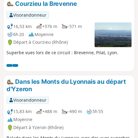
Courzieu la Brevenne
p
Visorandonneur
16,53 km
+576 m
-571 m
6h 20
Moyenne
Départ à Courzieu (Rhône)
Superbe vues lors de ce circuit : Brevenne, Pilat, Lyon.
Dans les Monts du Lyonnais au départ
d'Yzeron
Visorandonneur
15,83 km
+488 m
-490 m
5h 55
Moyenne
Départ à Yzeron (Rhône)
Balade dans les Monts du Lyonnais avec des vues superbes