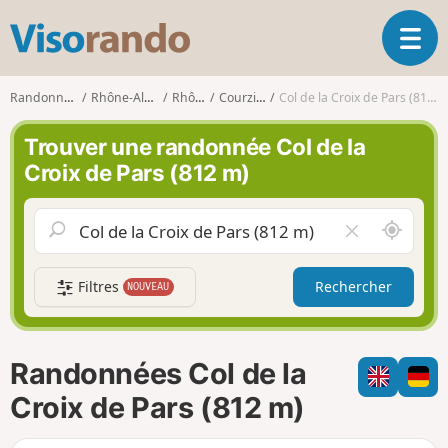
V
O
i
u
s
v
o
Randonnées
Rhône-Alpes
Rhône
Courzieu
Col de la Croix de Pars (812 m)
r
r
i
a
Trouver une randonnée Col de la
r
n
Croix de Pars (812 m)
l
d
a
o
n
A
V
a
u
i
v
t
d
i
Filtres
Rechercher
NOUVEAU
o
e
g
u
r
a
r
l
t
d
e
i
Randonnées Col de la
e
c
o
m
h
Croix de Pars (812 m)
n
o
a
i
m