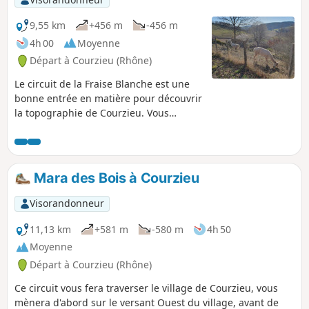
9,55 km
+456 m
-456 m
4h 00
Moyenne
Départ à Courzieu (Rhône)
Le circuit de la Fraise Blanche est une
bonne entrée en matière pour découvrir
la topographie de Courzieu. Vous
accèderez au Col de la Croix de Pars,
depuis le hameau de Sottizon puis,
après une partie agréable sur les
crêtes, vous redescendrez dans le
Mara des Bois à Courzieu
village en passant par le hameau de
Lafont.
Visorandonneur
11,13 km
+581 m
-580 m
4h 50
Moyenne
Départ à Courzieu (Rhône)
Ce circuit vous fera traverser le village de Courzieu, vous
mènera d'abord sur le versant Ouest du village, avant de