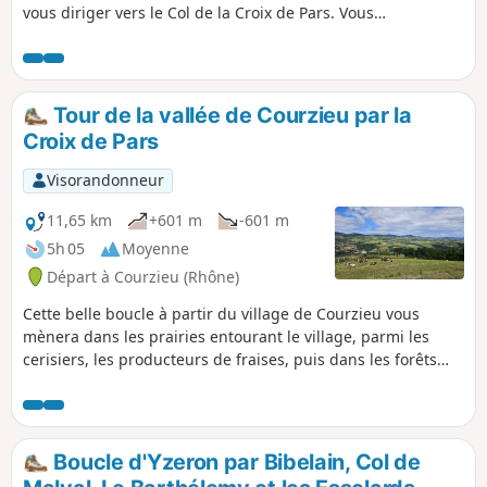
vous diriger vers le Col de la Croix de Pars. Vous
redescendrez ensuite sur le village, en profitant d'une vue
aérienne.
Tour de la vallée de Courzieu par la
Croix de Pars
Visorandonneur
11,65 km
+601 m
-601 m
5h 05
Moyenne
Départ à Courzieu (Rhône)
Cette belle boucle à partir du village de Courzieu vous
mènera dans les prairies entourant le village, parmi les
cerisiers, les producteurs de fraises, puis dans les forêts
assez sauvages dominant la vallée. Vous passerez par les
jolis hameaux du Biternay et de Lafont. Le circuit emprunte
peu de routes et s'effectue souvent sur des sentiers
ombragés.
Boucle d'Yzeron par Bibelain, Col de