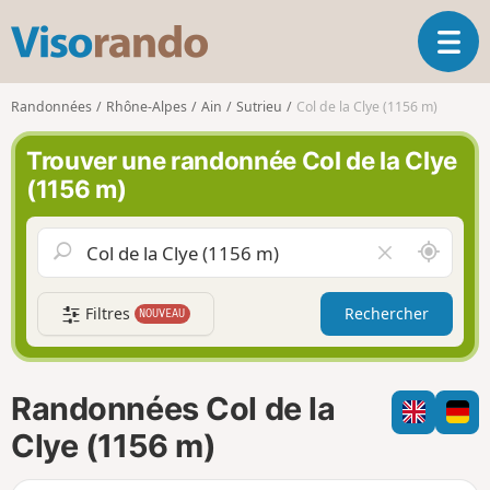
V
O
i
u
s
v
o
Randonnées
Rhône-Alpes
Ain
Sutrieu
Col de la Clye (1156 m)
r
r
i
a
Trouver une randonnée Col de la Clye
r
n
(1156 m)
l
d
a
o
n
A
V
a
u
i
v
t
d
i
Filtres
Rechercher
NOUVEAU
o
e
g
u
r
a
r
l
t
d
e
i
Randonnées Col de la
e
c
o
m
h
Clye (1156 m)
n
o
a
i
m