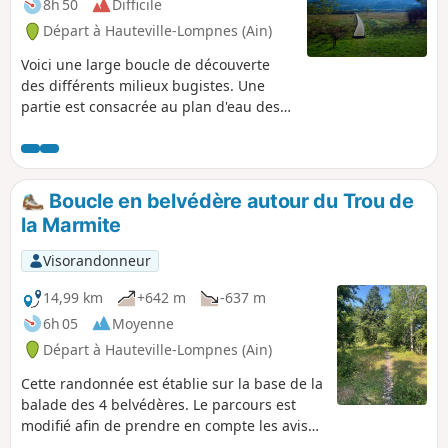
8h 50
Difficile
Départ à Hauteville-Lompnes (Ain)
Voici une large boucle de découverte
des différents milieux bugistes. Une
partie est consacrée au plan d'eau des
Lésines et au Marais de Vaux que les
aménagements permettent de traverser.
La principale partie parcourt les crêtes
au-dessus de Cormaranche, avec la
Boucle en belvédère autour du Trou de
montée au Golet Marmier et à
la Marmite
Planachat, la traversée du Col de la Clye
au Col de la Rochette par Gigimont, puis
Visorandonneur
la remontée à l’Haiea d’Amont et au
Cornillon. La redescente passe par
14,99 km
+642 m
-637 m
Notre-Dame de Mazières et le Trou de la
6h 05
Moyenne
Marmite.
Départ à Hauteville-Lompnes (Ain)
Cette randonnée est établie sur la base de la
balade des 4 belvédères. Le parcours est
modifié afin de prendre en compte les avis
des randonneurs qui se sont exprimés. En