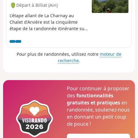
Départ à Billiat (Ain)
L'étape allant de La Charnay au
Chalet d'Arvière est la cinquième
étape de la randonnée itinérante sur
six jours "La GTJ depuis Mijoux". Le
GR®9 entre dans le département de
l’Ain par Mijoux, avant de suivre les
Pour plus de randonnées, utilisez notre
moteur de
crêtes spectaculaires des Monts-Jura,
recherche
.
en passant par le Crêt de la Neige,
point culminant du massif. Il
descend ensuite vers Bellegarde-sur-
Valserine, traverse le plateau de
Retord puis franchit le Grand
Pour continuer à proposer
Colombier. Le sentier poursuit son
des
fonctionnalités
itinéraire jusqu’à Culoz et la vallée du
gratuites et pratiques
en
Rhône, avant de quitter l’Ain pour
randonnée, soutenez-nous
rejoindre la Savoie et continuer sa
en donnant un petit coup
route vers le Sud. Une partie du
de pouce !
parcours traverse la Réserve
Naturelle Nationale de la Haute