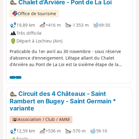
Chalet d'Arvière - Pont de La Loi
correspond à la seconde moitié de l'itinéraire.
Office de tourisme
19,89 km
+416 m
-1 353 m
6h 50
Très difficile
Départ à Lochieu (Ain)
Praticable du 1er avril au 30 novembre - sous réserve
d'absence d'enneigement. L'étape allant du Chalet
d'Arvière au Pont de La Loi est la sixième étape de la
randonnée itinérante sur six jours "La GTJ depuis
Mijoux". Le GR®9 entre dans le département de l’Ain par
Mijoux, avant de suivre les crêtes spectaculaires des
Monts-Jura, en passant par le Crêt de la Neige, point
Circuit des 4 Châteaux - Saint
culminant du massif. Il descend ensuite vers Bellegarde-
Rambert en Bugey - Saint Germain *
sur-Valserine, traverse le plateau de Retord puis franchit
variante
le Grand Colombier. Le sentier poursuit son itinéraire
jusqu’à Culoz et la vallée du Rhône, avant de quitter l’Ain
Association / Club / AMM
pour rejoindre la Savoie et de continuer sa route vers le
Sud.
12,59 km
+536 m
-570 m
5h 10
Facile