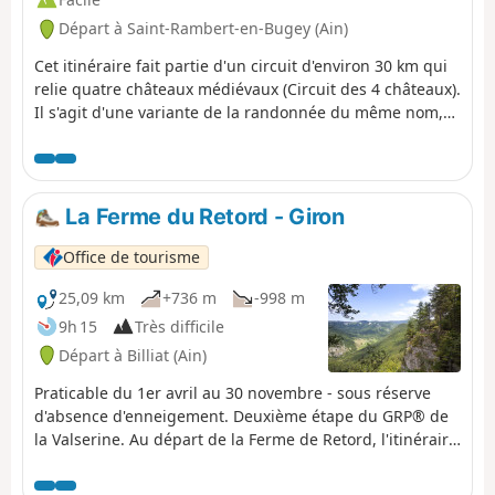
Départ à Saint-Rambert-en-Bugey (Ain)
Cet itinéraire fait partie d'un circuit d'environ 30 km qui
relie quatre châteaux médiévaux (Circuit des 4 châteaux).
Il s'agit d'une variante de la randonnée du même nom,
moins sportive et praticable en permanence.
La Ferme du Retord - Giron
Office de tourisme
25,09 km
+736 m
-998 m
9h 15
Très difficile
Départ à Billiat (Ain)
Praticable du 1er avril au 30 novembre - sous réserve
d'absence d'enneigement. Deuxième étape du GRP® de
la Valserine. Au départ de la Ferme de Retord, l'itinéraire
traverse les paysages ouverts et boisés du plateau avant
d'amorcer la descente vers Lalleyriat, avec un point de