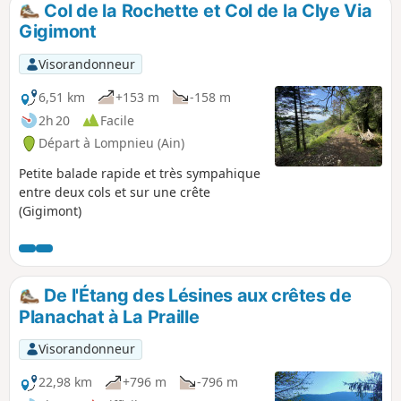
Col de la Rochette et Col de la Clye Via
p
Gigimont
Visorandonneur
6,51 km
+153 m
-158 m
2h 20
Facile
Départ à Lompnieu (Ain)
Petite balade rapide et très sympahique
entre deux cols et sur une crête
(Gigimont)
De l'Étang des Lésines aux crêtes de
Planachat à La Praille
Visorandonneur
22,98 km
+796 m
-796 m