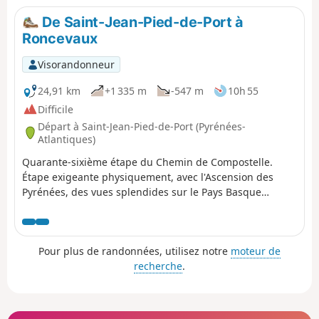
De Saint-Jean-Pied-de-Port à
Roncevaux
Visorandonneur
24,91 km
+1 335 m
-547 m
10h 55
Difficile
Départ à Saint-Jean-Pied-de-Port (Pyrénées-
Atlantiques)
Quarante-sixième étape du Chemin de Compostelle.
Étape exigeante physiquement, avec l'Ascension des
Pyrénées, des vues splendides sur le Pays Basque
alentours si le temps le permet, troupeaux en libertés,
sensations aériennes, et excitation de passer en
Espagne. Après une bonne et longue descente, vous
Pour plus de randonnées, utilisez notre
moteur de
arrivez au Monastère de Roncevaux. Vu l'altitude du
recherche
.
point d'arrivée et la fraicheur, j'ai préféré le dortoir du
monastère au bivouac. Au départ de Saint-Jean-Pied-de-
Port c'est un autre périple qui commence. Les paysages
ne sont plus les mêmes et les Pèlerins non plus. À partir