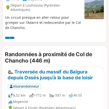
Départ à Louhossoa (Pyrénées-
Atlantiques)
Un circuit presque en aller-retour pour
grimper sur l'Adarre et redescendre par le Col
de Chancho.
Randonnées à proximité de Col de
Chancho (446 m)
Traversée du massif du Baïgura
depuis Ossés jusqu'à la base de loisir
Visorandonneur
9,52 km
+772 m
-597 m
4h 55
Moyenne
Départ à Ossès (Pyrénées-Atlantiques)