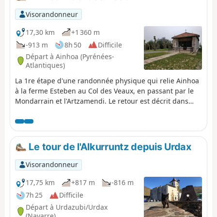
Visorandonneur
17,30 km
+1 360 m
-913 m
8h 50
Difficile
Départ à Ainhoa (Pyrénées-
Atlantiques)
La 1re étape d'une randonnée physique qui relie Ainhoa
à la ferme Esteben au Col des Veaux, en passant par le
Mondarrain et l'Artzamendi. Le retour est décrit dans
une seconde étape. Outre les nombreux points de vue à
360° offerts par les différents sommets gravis durant
cette randonnée, vous pourrez également rencontrer de
nombreux rapaces, chevaux, brebis, et vaches, qui se
Le tour de l'Alkurruntz depuis Urdax
promènent en liberté.
Visorandonneur
17,75 km
+817 m
-816 m
7h 25
Difficile
Départ à Urdazubi/Urdax
(Navarre)