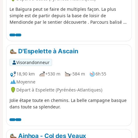
Le Baïgura peut se faire de multiples façon. La plus
simple est de partir depuis la base de loisir de
Mendionde par le sentier découverte . Parcours balisé et
panneau explicatif au départ. Je propose de faire la
traversée entièrement du massif du Sud au Nord en
partant d'Ossès. Pour cela, il faudra deux voitures. À
mon goût des chemins beaucoup plus variés très peu
D'Espelette à Ascain
pratiqués , nombreux en balcon avec de magnifiques
vues sur les montagnes et villages du Pays Basque.
Visorandonneur
18,90 km
+530 m
-584 m
6h 55
Moyenne
Départ à Espelette (Pyrénées-Atlantiques)
Jolie étape toute en chemins. La belle campagne basque
dans toute sa splendeur.
Ainhoa - Col des Veaux