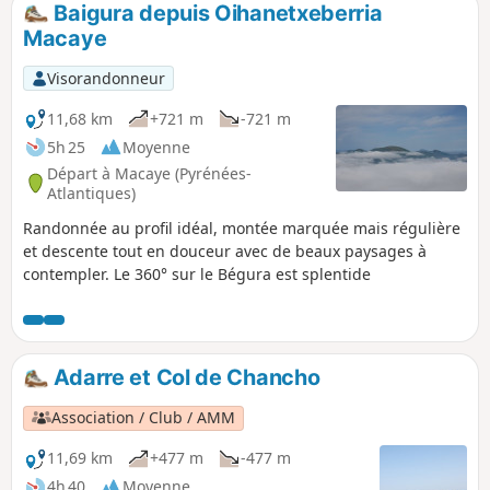
Baigura depuis Oihanetxeberria
p
Macaye
Visorandonneur
11,68 km
+721 m
-721 m
5h 25
Moyenne
Départ à Macaye (Pyrénées-
Atlantiques)
Randonnée au profil idéal, montée marquée mais régulière
et descente tout en douceur avec de beaux paysages à
contempler. Le 360° sur le Bégura est splentide
Adarre et Col de Chancho
Association / Club / AMM
11,69 km
+477 m
-477 m
4h 40
Moyenne