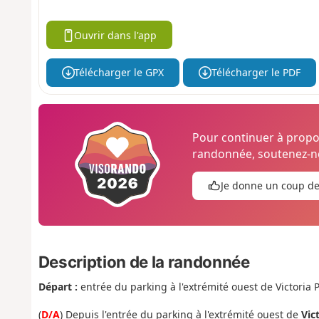
Ouvrir dans l'app
Télécharger le GPX
Télécharger le PDF
Pour continuer à prop
randonnée, soutenez-no
Je donne un coup d
Description de la randonnée
Départ :
entrée du parking à l'extrémité ouest de Victoria
(
D/A
) Depuis l'entrée du parking à l'extrémité ouest de
Vic