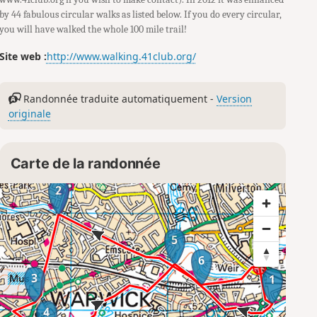
by 44 fabulous circular walks as listed below. If you do every circular,
you will have walked the whole 100 mile trail!
Site web :
http://www.walking.41club.org/
Randonnée traduite automatiquement -
Version
originale
Carte de la randonnée
2
5
6
3
1
4