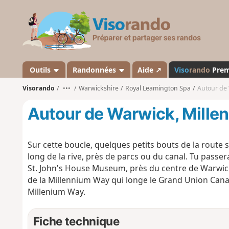
V
i
s
o
r
a
Outils
Randonnées
Aide ↗
Viso
rando
Pre
n
Visorando
•••
Warwickshire
Royal Leamington Spa
Autour de
d
o
Autour de Warwick, Mille
Sur cette boucle, quelques petits bouts de la route 
long de la rive, près de parcs ou du canal. Tu passer
St. John's House Museum, près du centre de Warwick.
de la Millennium Way qui longe le Grand Union Canal
Millenium Way.
Fiche technique