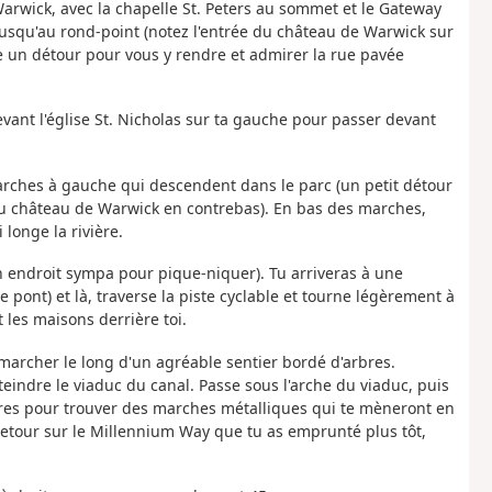
Warwick, avec la chapelle St. Peters au sommet et le Gateway
jusqu'au rond-point (notez l'entrée du château de Warwick sur
ire un détour pour vous y rendre et admirer la rue pavée
evant l'église St. Nicholas sur ta gauche pour passer devant
arches à gauche qui descendent dans le parc (un petit détour
du château de Warwick en contrebas). En bas des marches,
longe la rivière.
un endroit sympa pour pique-niquer). Tu arriveras à une
 pont) et là, traverse la piste cyclable et tourne légèrement à
t les maisons derrière toi.
marcher le long d'un agréable sentier bordé d'arbres.
teindre le viaduc du canal. Passe sous l'arche du viaduc, puis
s pour trouver des marches métalliques qui te mèneront en
etour sur le Millennium Way que tu as emprunté plus tôt,