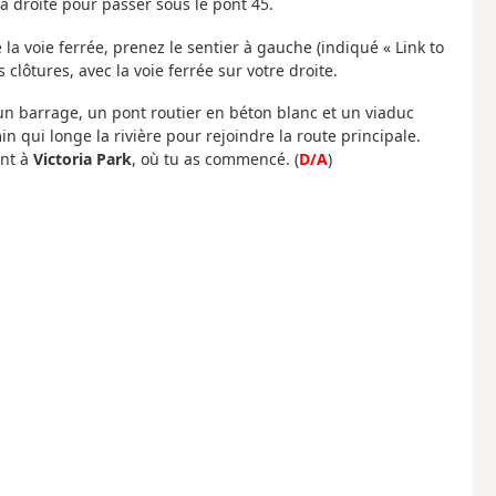
à droite pour passer sous le pont 45.
 la voie ferrée, prenez le sentier à gauche (indiqué « Link to
 clôtures, avec la voie ferrée sur votre droite.
s un barrage, un pont routier en béton blanc et un viaduc
in qui longe la rivière pour rejoindre la route principale.
nt à
Victoria Park
, où tu as commencé. (
D/A
)