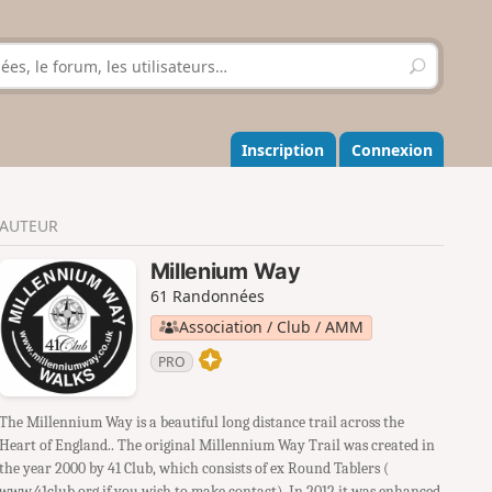
R
e
c
h
e
Inscription
Connexion
r
c
h
AUTEUR
e
r
Millenium Way
61 Randonnées
Association / Club / AMM
PRO
The Millennium Way is a beautiful long distance trail across the
Heart of England.. The original Millennium Way Trail was created in
the year 2000 by 41 Club, which consists of ex Round Tablers (
www.41club.org if you wish to make contact). In 2012 it was enhanced