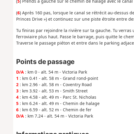
(
5
) Prends à gauche sur le chemin de halage avec le canal 
(
6
) Après 160 pas, lorsque le canal se rétrécit au-dessus de
Princes Drive ») et continuez sur une piste étroite entre des
Tu finiras par rejoindre la rivière sur ta gauche. Tu verra
ferroviaire plus haut. Passe le barrage, puis quitte le chem
Traverse le passage piéton et entre dans le parking adjace
Points de passage
D/A
: km 0 - alt. 54 m - Victoria Park
1
: km 0.41 - alt. 58 m - Grand rond-point
2
: km 2.96 - alt. 58 m - Coventry Road
3
: km 3.92 - alt. 53 m - Smith Street
4
: km 4.58 - alt. 49 m - Parc St. Nicholas
5
: km 6.24 - alt. 49 m - Chemin de halage
6
: km 6.59 - alt. 52 m - Chemin de fer
D/A
: km 7.24 - alt. 54 m - Victoria Park