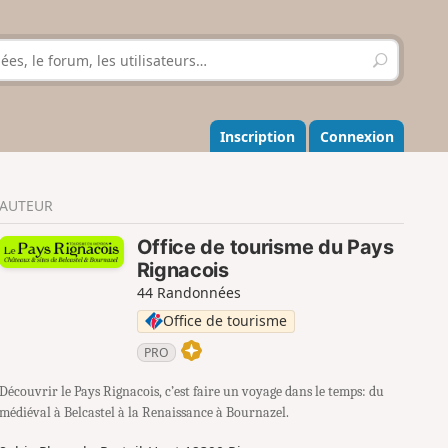
R
e
c
h
e
Inscription
Connexion
r
c
h
AUTEUR
e
r
Office de tourisme du Pays
Rignacois
44 Randonnées
Office de tourisme
PRO
Découvrir le Pays Rignacois, c’est faire un voyage dans le temps: du
médiéval à Belcastel à la Renaissance à Bournazel.