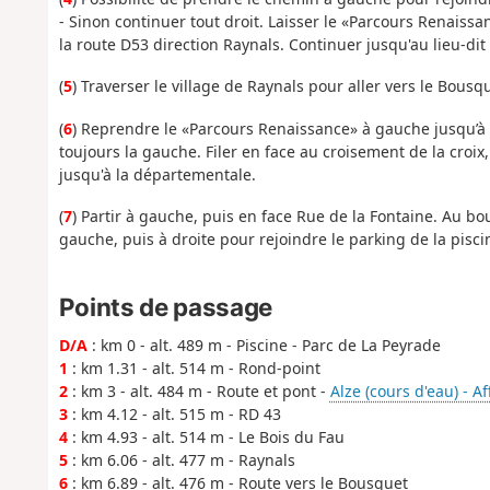
- Sinon continuer tout droit. Laisser le «Parcours Renaissan
la route D53 direction Raynals. Continuer jusqu'au lieu-dit
(
5
) Traverser le village de Raynals pour aller vers le Bousqu
(
6
) Reprendre le «Parcours Renaissance» à gauche jusqu’à 
toujours la gauche. Filer en face au croisement de la croix,
jusqu'à la départementale.
(
7
) Partir à gauche, puis en face Rue de la Fontaine. Au bou
gauche, puis à droite pour rejoindre le parking de la pisci
Points de passage
D/A
: km 0 - alt. 489 m - Piscine - Parc de La Peyrade
1
: km 1.31 - alt. 514 m - Rond-point
2
: km 3 - alt. 484 m - Route et pont -
Alze (cours d'eau) - Af
3
: km 4.12 - alt. 515 m - RD 43
4
: km 4.93 - alt. 514 m - Le Bois du Fau
5
: km 6.06 - alt. 477 m - Raynals
6
: km 6.89 - alt. 476 m - Route vers le Bousquet