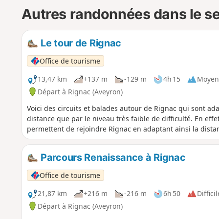
Autres randonnées dans le s
Le tour de Rignac
Office de tourisme
13,47 km
+137 m
-129 m
4h 15
Moyen
Départ à Rignac (Aveyron)
Voici des circuits et balades autour de Rignac qui sont ada
distance que par le niveau très faible de difficulté. En ef
permettent de rejoindre Rignac en adaptant ainsi la distan
Parcours Renaissance à Rignac
Office de tourisme
21,87 km
+216 m
-216 m
6h 50
Difficil
Départ à Rignac (Aveyron)