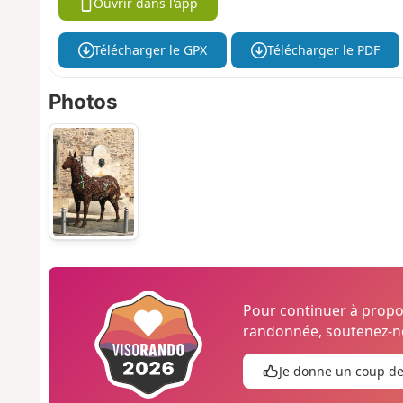
Ouvrir dans l'app
Télécharger le GPX
Télécharger le PDF
Photos
Pour continuer à prop
randonnée, soutenez-no
Je donne un coup d