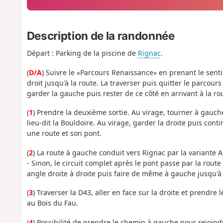
Description de la randonnée
Départ : Parking de la piscine de
Rignac
.
(
D/A
) Suivre le «Parcours Renaissance» en prenant le senti
droit jusqu'à la route. La traverser puis quitter le parcour
garder la gauche puis rester de ce côté en arrivant à la rout
(
1
) Prendre la deuxième sortie. Au virage, tourner à gauche
lieu-dit la Bouldoire. Au virage, garder la droite puis cont
une route et son pont.
(
2
) La route à gauche conduit vers Rignac par la variante A 
- Sinon, le circuit complet après le pont passe par la route
angle droite à droite puis faire de même à gauche jusqu'à 
(
3
) Traverser la D43, aller en face sur la droite et prendre
au Bois du Fau.
(
4
) Possibilité de prendre le chemin à gauche pour rejoindr