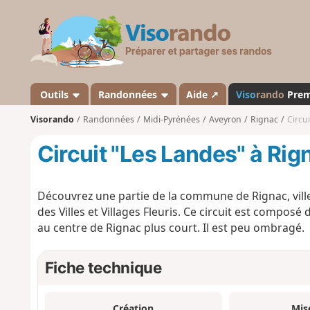
V
i
s
o
r
a
Outils
Randonnées
Aide ↗
Viso
rando
Pre
n
Visorando
Randonnées
Midi-Pyrénées
Aveyron
Rignac
Circu
d
o
Circuit "Les Landes" à Rig
Découvrez une partie de la commune de Rignac, ville-
des Villes et Villages Fleuris. Ce circuit est compos
au centre de Rignac plus court. Il est peu ombragé.
Fiche technique
Création
Mis