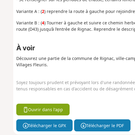
Variante A : (
2
) reprendre la route à gauche pour rejoindre
Variante B : (
4
) Tourner à gauche et suivre ce chemin herbe
route (D43) jusqu’à l’entrée de Rignac. Reprendre le descrip
À voir
Découvrez une partie de la commune de Rignac, ville-campag
Villages Fleuris.
Soyez toujours prudent et prévoyant lors d'une randonnée. 
tenus responsables en cas d'accident ou de désagrément q
Ouvrir dans l'app
Télécharger le GPX
Télécharger le PDF