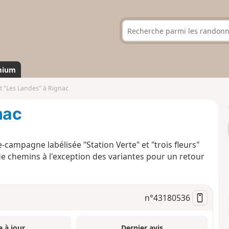
mium
it "Les Landes" à Rignac
nac
campagne labélisée "Station Verte" et "trois fleurs"
é de chemins à l'exception des variantes pour un retour
n°
43180536
e à jour
Dernier avis