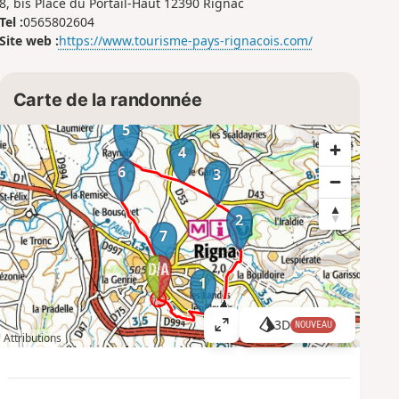
8, bis Place du Portail-Haut 12390 Rignac
Tel :
0565802604
Site web :
https://www.tourisme-pays-rignacois.com/
Carte de la randonnée
5
4
6
3
2
7
1
3D
NOUVEAU
A
Attributions
ff
i
c