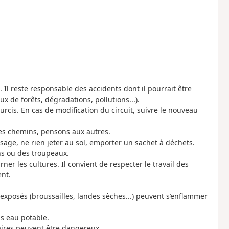
. Il reste responsable des accidents dont il pourrait être
x de forêts, dégradations, pollutions...).
ourcis. En cas de modification du circuit, suivre le nouveau
les chemins, pensons aux autres.
sage, ne rien jeter au sol, emporter un sachet à déchets.
ns ou des troupeaux.
rner les cultures. Il convient de respecter le travail des
nt.
p exposés (broussailles, landes sèches...) peuvent s’enflammer
as eau potable.
raires peuvent être dangereux.