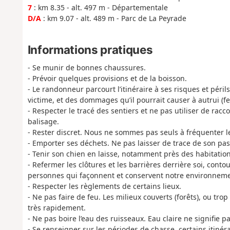
7
: km 8.35 - alt. 497 m - Départementale
D/A
: km 9.07 - alt. 489 m - Parc de La Peyrade
Informations pratiques
- Se munir de bonnes chaussures.
- Prévoir quelques provisions et de la boisson.
- Le randonneur parcourt l’itinéraire à ses risques et périls
victime, et des dommages qu’il pourrait causer à autrui (feu
- Respecter le tracé des sentiers et ne pas utiliser de racc
balisage.
- Rester discret. Nous ne sommes pas seuls à fréquenter 
- Emporter ses déchets. Ne pas laisser de trace de son pas
- Tenir son chien en laisse, notamment près des habitatio
- Refermer les clôtures et les barrières derrière soi, contou
personnes qui façonnent et conservent notre environneme
- Respecter les règlements de certains lieux.
- Ne pas faire de feu. Les milieux couverts (forêts), ou tro
très rapidement.
- Ne pas boire l’eau des ruisseaux. Eau claire ne signifie p
- Se renseigner sur les périodes de chasse, certains itiné