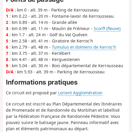
D/A
: km 0 - alt. 39 m - Parking de Kerrousseau
1
: km 0.22 - alt. 20 m - Fontaine-lavoir de Kerrousseau
2
: km 0.89 - alt. 14 m - Grande allée
3
: km 0.99 - alt. 11 m - Moulin de Frémeur -
Scorff (fleuve)
4
: km 1.7 - alt. 24 m - Golf du Val Quéven
5
: km 2.58 - alt. 41 m - Giratoire de Kerroc'h
6
: km 2.79 - alt. 48 m -
Tumulus et dolmens de Kerroc'h
7
: km 3.75 - alt. 37 m - Kerlébert
8
: km 4.41 - alt. 48 m - Kerguestenen
9
: km 5.04 - alt. 30 m - Bois départemental de Kerrousseau
D/A
: km 5.93 - alt. 39 m - Parking de Kerrousseau
Informations pratiques
Ce circuit est proposé par
Lorient Agglomération
Ce circuit est inscrit au Plan Départemental des Itinéraires
de Promenade et de Randonnée du Morbihan et labellisé
par la Fédération Française de Randonnée Pédestre. Vous
pouvez suivre le balisage jaune. Panneau informatif avec
plan et éléments patrimoniaux au départ.