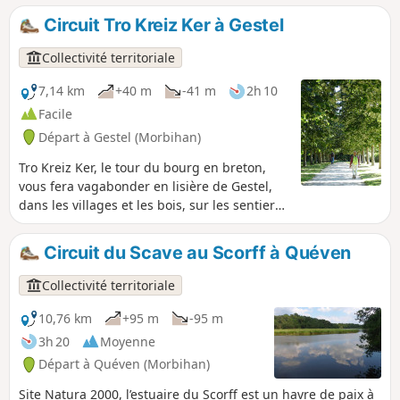
Circuit Tro Kreiz Ker à Gestel
Collectivité territoriale
7,14 km
+40 m
-41 m
2h 10
Facile
Départ à Gestel (Morbihan)
Tro Kreiz Ker, le tour du bourg en breton,
vous fera vagabonder en lisière de Gestel,
dans les villages et les bois, sur les sentiers
et les cheminements doux entre les cités. Au
fil de la balade, découvrez l’histoire de
Circuit du Scave au Scorff à Quéven
Gestel, son église et ses croix de chemin,
son petit patrimoine, le domaine arboré du
Collectivité territoriale
Lain et le Jardin des sens.
10,76 km
+95 m
-95 m
3h 20
Moyenne
Départ à Quéven (Morbihan)
Site Natura 2000, l’estuaire du Scorff est un havre de paix à