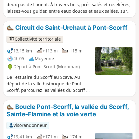
deux pas de Lorient. À travers bois, prés salés et roselières,
laissez-vous guider, entre eaux douces et eaux salées, sur
les rives sauvages du Scorff et du Scave. Une balade au
cœur d’une nature aux paysages enchanteurs.
Circuit de Saint-Urchaut à Pont-Scorff
Collectivité territoriale
13,15 km
+113 m
-115 m
4h 05
Moyenne
Départ à Pont-Scorff (Morbihan)
De l'estuaire du Scorff au Scave. Au
départ de la ville historique de Pont-
Scorff, parcourez les vallées du Scorff et
du Scave aux paysages sauvages et
préservés, où l’on trouve des espèces
Boucle Pont-Scorff, la vallée du Scorff,
protégées, tel que le saumon. Au retour,
Sainte-Flamine et la voie verte
flânez dans les ruelles, découvrez la
Cour des Métiers d'Art et ses artisans,
Visorandonneur
les espaces d'art contemporain, les
jardins aménagés de cette ville
19,41 km
+171 m
-174 m