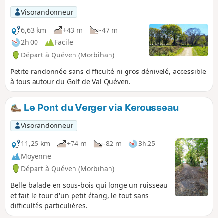
Visorandonneur
6,63 km
+43 m
-47 m
2h 00
Facile
Départ à Quéven (Morbihan)
Petite randonnée sans difficulté ni gros dénivelé, accessible
à tous autour du Golf de Val Quéven.
Le Pont du Verger via Kerousseau
Visorandonneur
11,25 km
+74 m
-82 m
3h 25
Moyenne
Départ à Quéven (Morbihan)
Belle balade en sous-bois qui longe un ruisseau
et fait le tour d'un petit étang, le tout sans
difficultés particulières.