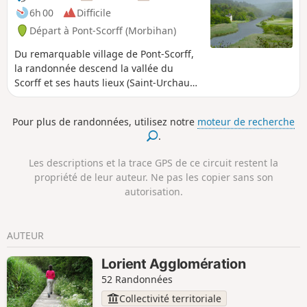
labellisée Petite Cité de Caractère.
6h 00
Difficile
Départ à Pont-Scorff (Morbihan)
Du remarquable village de Pont-Scorff,
la randonnée descend la vallée du
Scorff et ses hauts lieux (Saint-Urchaud,
Rocher du Corbeau), puis parcourt des
paysages variés rythmés par les
Pour plus de randonnées, utilisez notre
moteur de recherche
nombreuses chapelles marquant les
.
différents hameaux traversés.
Les descriptions et la trace GPS de ce circuit restent la
propriété de leur auteur. Ne pas les copier sans son
autorisation.
AUTEUR
Lorient Agglomération
52 Randonnées
Collectivité territoriale