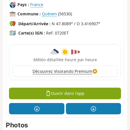
Pays :
France
Commune :
Quéven
(56530)
Départ/Arrivée :
N 47.8089° / O 3.416907°
Carte(s) IGN :
Ref. 0720ET
Météo détaillée heure par heure
Découvrez Visorando Premium
Ouvrir dans l'app
Photos