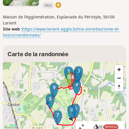
PRO
Maison de l’Agglomération, Esplanade du Péristyle, 56100
Lorient
Site web :
https://www.lorient-agglo.bzh/a-vivre/tourisme-et-
loisirs/randonnees/
Carte de la randonnée
3
1
2
4
9
8
5
6
7
3D
NOUVEAU