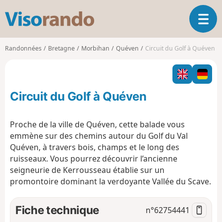
V
O
i
u
s
v
o
Randonnées
Bretagne
Morbihan
Quéven
Circuit du Golf à Quéven
r
r
i
a
r
n
l
d
Circuit du Golf à Quéven
a
o
n
a
Proche de la ville de Quéven, cette balade vous
v
emmène sur des chemins autour du Golf du Val
i
Quéven, à travers bois, champs et le long des
g
ruisseaux. Vous pourrez découvrir l’ancienne
a
t
seigneurie de Kerrousseau établie sur un
i
promontoire dominant la verdoyante Vallée du Scave.
o
n
Fiche technique
n°
62754441