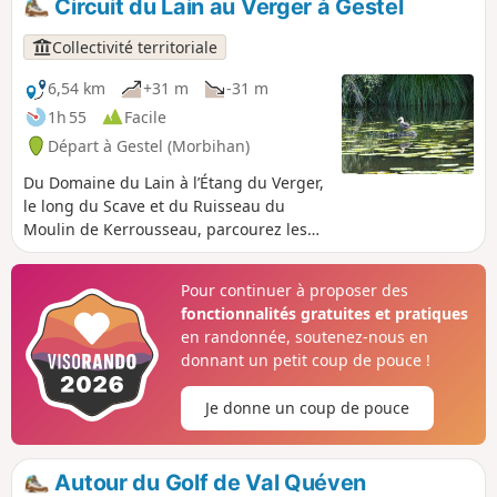
Circuit du Lain au Verger à Gestel
d'effectuer cette randonnée lorsque la marée est haute
dans le fleuve Scorff (beauté des paysages) en évitant les
Collectivité territoriale
grandes marées avec un coefficient > 95.
6,54 km
+31 m
-31 m
1h 55
Facile
Départ à Gestel (Morbihan)
Du Domaine du Lain à l’Étang du Verger,
le long du Scave et du Ruisseau du
Moulin de Kerrousseau, parcourez les
bois et les allées ombragées. Découvrez
le patrimoine naturel et historique de
Pour continuer à proposer des
ces espaces protégés. Au retour, flânez
fonctionnalités gratuites et pratiques
dans le parc du domaine et admirez ses
en randonnée, soutenez-nous en
espèces arborées, ses arbres
donnant un petit coup de pouce !
remarquables plus que centenaires.
Je donne un coup de pouce
Autour du Golf de Val Quéven