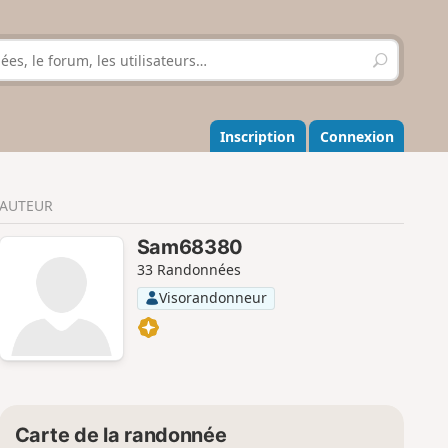
R
e
c
h
e
Inscription
Connexion
r
c
h
AUTEUR
e
r
Sam68380
33 Randonnées
Visorandonneur
Carte de la randonnée