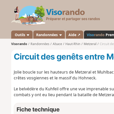
V
i
s
o
r
a
Outils
Randonnées
Aide ↗
Viso
rando
Pre
n
Visorando
Randonnées
Alsace
Haut-Rhin
Metzeral
Circuit d
d
o
Circuit des genêts entre 
Jolie boucle sur les hauteurs de Metzeral et Muhlbach
crêtes vosgiennes et le massif du Hohneck.
Le belvédère du Kuhfeil offre une vue imprenable sur
combats y ont eu lieu pendant la bataille de Metzera
Fiche technique