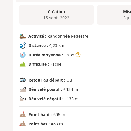
Création
Mis
15 sept. 2022
3 j
Activité :
Randonnée Pédestre
Distance :
4,23 km
Durée moyenne :
1h 35
Difficulté :
Facile
Retour au départ :
Oui
Dénivelé positif :
+ 134 m
Dénivelé négatif :
- 133 m
Point haut :
606 m
Point bas :
463 m