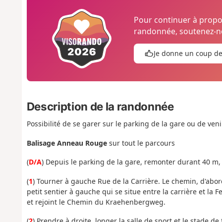
Pour continuer à prop
randonnée, soutenez-no
Je donne un coup d
Description de la randonnée
Possibilité de se garer sur le parking de la gare ou de ven
Balisage Anneau Rouge
sur tout le parcours
(
D/A
) Depuis le parking de la gare, remonter durant 40 m,
(
1
) Tourner à gauche Rue de la Carrière. Le chemin, d'abor
petit sentier à gauche qui se situe entre la carrière et la 
et rejoint le Chemin du Kraehenbergweg.
(
2
) Prendre à droite, longer la salle de sport et le stade de