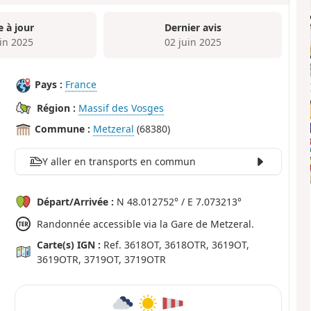
e à jour
Dernier avis
uin 2025
02 juin 2025
Pays :
France
Région :
Massif des Vosges
Commune :
Metzeral
(68380)
Y aller en transports en commun
Départ/Arrivée :
N 48.012752° / E 7.073213°
Randonnée accessible via la Gare de Metzeral.
Carte(s) IGN :
Ref. 3618OT, 3618OTR, 3619OT,
3619OTR, 3719OT, 3719OTR