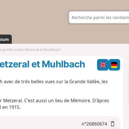
mium
es genêts entre Metzeral et Muhlbach
Metzeral et Muhlbach
 avec de très belles vues sur la Grande Vallée, les
 Metzeral. C'est aussi un lieu de Mémoire. D'âpres
l en 1915.
n°
26860674