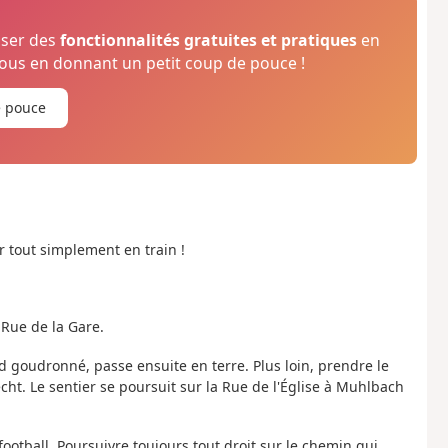
oser des
fonctionnalités gratuites et pratiques
en
us en donnant un petit coup de pouce !
e pouce
ir tout simplement en train !
 Rue de la Gare.
d goudronné, passe ensuite en terre. Plus loin, prendre le
Fecht. Le sentier se poursuit sur la Rue de l'Église à Muhlbach
 football. Poursuivre toujours tout droit sur le chemin qui