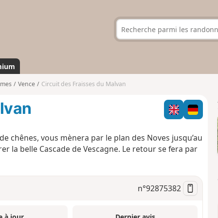
mium
imes
Vence
Circuit des Fraisses du Malvan
alvan
 de chênes, vous mènera par le plan des Noves jusqu’au
r la belle Cascade de Vescagne. Le retour se fera par
n°
92875382
e à jour
Dernier avis