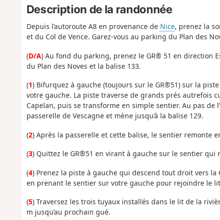
Description de la randonnée
Depuis l’autoroute A8 en provenance de
Nice
, prenez la s
et du Col de Vence. Garez-vous au parking du Plan des No
(
D/A
) Au fond du parking, prenez le GR® 51 en direction E
du Plan des Noves et la balise 133.
(
1
) Bifurquez à gauche (toujours sur le GR®51) sur la piste
votre gauche. La piste traverse de grands prés autrefois cu
Capelan, puis se transforme en simple sentier. Au pas de l’E
passerelle de Vescagne et mène jusqu’à la balise 129.
(
2
) Après la passerelle et cette balise, le sentier remonte e
(
3
) Quittez le GR®51 en virant à gauche sur le sentier qui mè
(
4
) Prenez la piste à gauche qui descend tout droit vers la
en prenant le sentier sur votre gauche pour rejoindre le lit 
(
5
) Traversez les trois tuyaux installés dans le lit de la riv
m jusqu’au prochain gué.