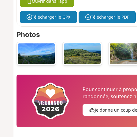
Ouvrir dans l'app
Télécharger le GPX
Télécharger le PDF
Photos
Pour continuer à prop
randonnée, soutenez-no
Je donne un coup d