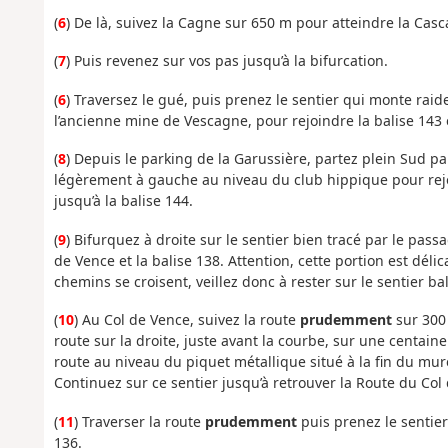
(
6
) De là, suivez la Cagne sur 650 m pour atteindre la Cas
(
7
) Puis revenez sur vos pas jusqu’à la bifurcation.
(
6
) Traversez le gué, puis prenez le sentier qui monte raid
l’ancienne mine de Vescagne, pour rejoindre la balise 143 
(
8
) Depuis le parking de la Garussière, partez plein Sud pa
légèrement à gauche au niveau du club hippique pour rejoi
jusqu’à la balise 144.
(
9
) Bifurquez à droite sur le sentier bien tracé par le pas
de Vence et la balise 138. Attention, cette portion est déli
chemins se croisent, veillez donc à rester sur le sentier bal
(
10
) Au Col de Vence, suivez la route
prudemment
sur 300 
route sur la droite, juste avant la courbe, sur une centain
route au niveau du piquet métallique situé à la fin du muret
Continuez sur ce sentier jusqu’à retrouver la Route du Col 
(
11
) Traverser la route
prudemment
puis prenez le sentier
136.