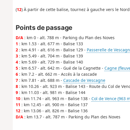
(
12
) À partir de cette balise, tournez à gauche vers le Nor
Points de passage
D/A
: km 0 - alt. 788 m - Parking du Plan des Noves
1
: km 1.53 - alt. 677 m - Balise 133
2
: km 4.91 - alt. 616 m - Balise 129 -
Passerelle de Vescag
3
: km 5.49 - alt. 704 m - Balise 139
4
: km 5.69 - alt. 729 m - Balise 140
5
: km 6.57 - alt. 642 m - Gué de la Cagnette -
Cagne (fleuve
6
: km 7.2 - alt. 662 m - Accés à la cascade
7
: km 7.81 - alt. 688 m -
Cascade de Vescagne
8
: km 10.26 - alt. 923 m - Balise 143 - Route du Col de Ven
9
: km 11.03 - alt. 981 m - Balise 144
10
: km 11.74 - alt. 963 m - Balise 138 -
Col de Vence (963 m
11
: km 12.45 - alt. 900 m - Balise 137
12
: km 13.06 - alt. 826 m - Balise 136
D/A
: km 13.7 - alt. 787 m - Parking du Plan des Noves