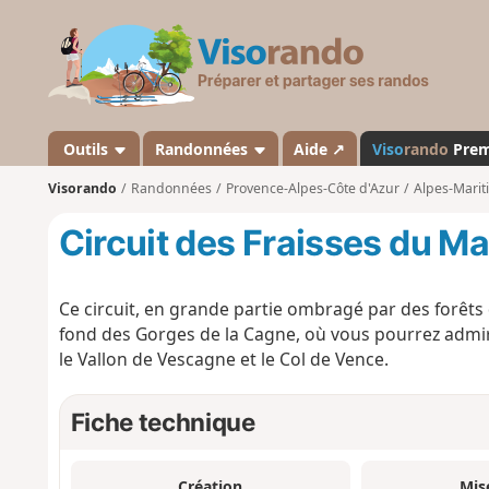
V
i
s
o
r
a
Outils
Randonnées
Aide ↗
Viso
rando
Pre
n
Visorando
Randonnées
Provence-Alpes-Côte d'Azur
Alpes-Marit
d
o
Circuit des Fraisses du M
Ce circuit, en grande partie ombragé par des forêts
fond des Gorges de la Cagne, où vous pourrez admire
le Vallon de Vescagne et le Col de Vence.
Fiche technique
Création
Mis