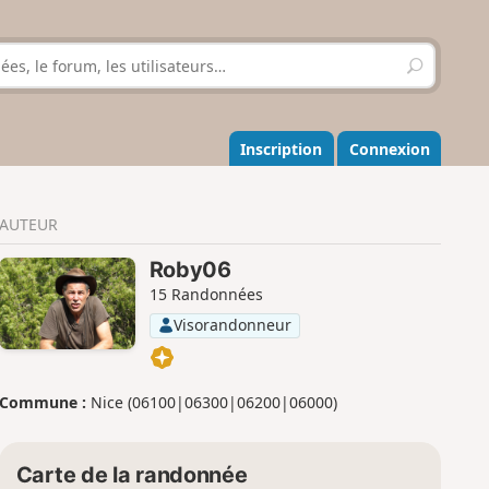
R
e
c
h
e
Inscription
Connexion
r
c
h
AUTEUR
e
r
Roby06
15 Randonnées
Visorandonneur
Commune :
Nice (06100|06300|06200|06000)
Carte de la randonnée