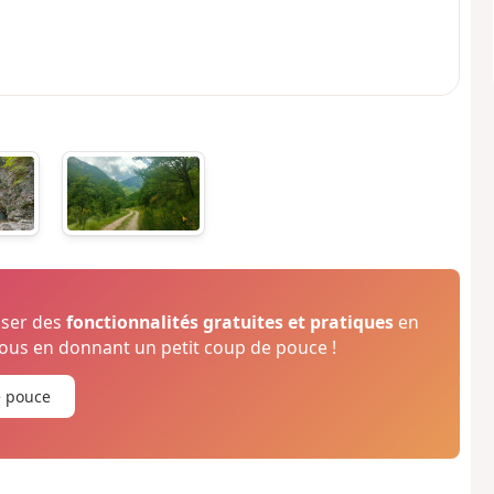
oser des
fonctionnalités gratuites et pratiques
en
us en donnant un petit coup de pouce !
e pouce