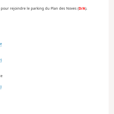
d pour rejoindre le parking du Plan des Noves (
D/A
).
ne
)
ce
)