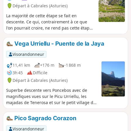
Départ à Cabrales (Asturies)
La majorité de cette étape se fait en
descente. Ce qui, contrairement à ce que
l'on pourrait croire, ne rend pas cette étape
facile. Les dénivelés négatifs sont
impressionnants. Tout comme le passage
Vega Urriellu - Puente de la Jaya
par la Brecha de los Cazadores ou la portion
reliant le Refuge de Jou de los Cabrones à
Visorandonneur
Campa del Trave avec ses paysages
chaotiques, ou encore le vertigineux Canal
11,41 km
+176 m
-1 868 m
de Amuessa et ses 950m de dénivelé négatif
3h 45
Difficile
qui parait interminable. Étape difficile mais
Départ à Cabrales (Asturies)
spectaculaire de beauté.
Superbe descente vers Poncebos avec de
magnifiques vues sur le Picu Urriellu, les
majadas de Tenerosa et sur le petit village de
Sotres où l'on fabrique le fameux Queso Picon.
Pico Sagrado Corazon
Visorandonneur