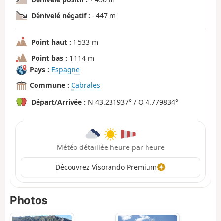
Dénivelé négatif :
- 447 m
Point haut :
1 533 m
Point bas :
1 114 m
Pays :
Espagne
Commune :
Cabrales
Départ/Arrivée :
N 43.231937° / O 4.779834°
Météo détaillée heure par heure
Découvrez Visorando Premium
Photos