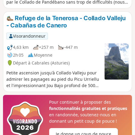
par le Collado de Pandébano sans trop de difficultés (nous
l'avons fait avec nos deux fillettes 5 et 8 ans). Avec des jeune
enfants compter 1h30 mn. Les paysages sont superbes.
Refuge de la Tenerosa - Collado Valleju
- Cabañas de Canero
Visorandonneur
4,63 km
+257 m
-447 m
2h 05
Moyenne
Départ à Cabrales (Asturies)
Petite ascension jusqu'à Collado Valleju pour
admirer les paysages au pied du Picu Urriellu
et l'impressionnant Jou Bajo profond de 500
mètres, Puis retour en direction de la Vega de
Cuerros en passant par le Refuge de la
Pour continuer à proposer des
Terenosa.
fonctionnalités gratuites et pratiques
en randonnée, soutenez-nous en
donnant un petit coup de pouce !
Je donne un coup de pouce