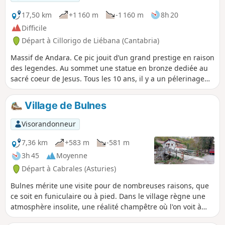
17,50 km
+1 160 m
-1 160 m
8h 20
Difficile
Départ à Cillorigo de Liébana (Cantabria)
Massif de Andara. Ce pic jouit d’un grand prestige en raison
des legendes. Au sommet une statue en bronze dediée au
sacré coeur de Jesus. Tous les 10 ans, il y a un pélerinage
depuis 1900. Il ne présente aucune difficulté technique.
L'accès se fait par un parking aménagé du jito de Escandari.
Village de Bulnes
Visorandonneur
7,36 km
+583 m
-581 m
3h 45
Moyenne
Départ à Cabrales (Asturies)
Bulnes mérite une visite pour de nombreuses raisons, que
ce soit en funiculaire ou à pied. Dans le village règne une
atmosphère insolite, une réalité champêtre où l'on voit à
peine une douzaine de voisins, et un bon nombre de