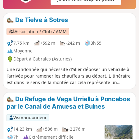
De Tielve à Sotres
Association / Club / AMM
7,75 km
+592 m
-242 m
3h 55
Moyenne
Départ à Cabrales (Asturies)
Une randonnée qui nécessite d'aller déposer un véhicule à
l'arrivée pour ramener les chauffeurs au départ. L'itinéraire
est dans le sens de la montée car cela représente un
moindre risque de chute qu'en descente.
Du Refuge de Vega Urriellu à Poncebos
par le Canal de Amuesa et Bulnes
Visorandonneur
14,23 km
+586 m
-2 276 m
7h
Extrêmement difficile