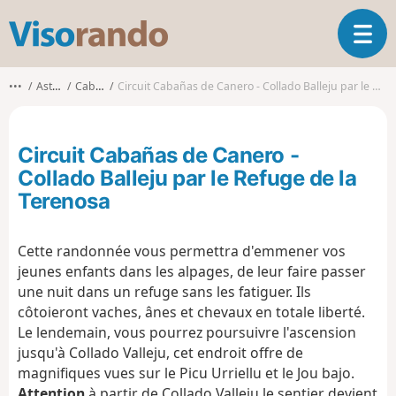
V
O
i
u
s
v
o
•••
Asturies
Cabrales
Circuit Cabañas de Canero - Collado Balleju par le Refuge de la Terenosa
r
r
i
a
r
n
Circuit Cabañas de Canero -
l
d
a
Collado Balleju par le Refuge de la
o
n
Terenosa
a
v
i
Cette randonnée vous permettra d'emmener vos
g
jeunes enfants dans les alpages, de leur faire passer
a
une nuit dans un refuge sans les fatiguer. Ils
t
côtoieront vaches, ânes et chevaux en totale liberté.
i
Le lendemain, vous pourrez poursuivre l'ascension
o
jusqu'à Collado Valleju, cet endroit offre de
n
magnifiques vues sur le Picu Urriellu et le Jou bajo.
Attention
à partir de Collado Valleju le sentier devient