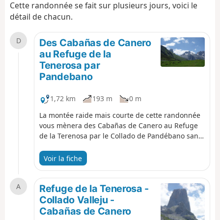
Cette randonnée se fait sur plusieurs jours, voici le
détail de chacun.
D
Des Cabañas de Canero
au Refuge de la
Tenerosa par
Pandebano
1,72 km
193 m
0 m
La montée raide mais courte de cette randonnée
vous mènera des Cabañas de Canero au Refuge
de la Terenosa par le Collado de Pandébano sans
trop de difficultés (nous l'avons fait avec nos deux
fillettes 5 et 8 ans). Avec des jeune enfants
Voir la fiche
compter 1h30 mn. Les paysages sont superbes.
A
Refuge de la Tenerosa -
Collado Valleju -
Cabañas de Canero