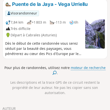
maisons asturiennes, beaucoup en ruines, y compris sa
Puente de la Jaya - Vega Urriellu
paroisse. L'intérêt c'est de pouvoir faire un aller ou un
retour par le féniculaire. Mais l'aller et le retour en
Visorandonneur
randonnée c'est vraiment le top !! Ne pas manquer le
belvédère du Picu Urriellu, également connu sous le nom
7,84 km
+1 803 m
-113 m
6h
de Naranjo de Bulnes, qui se situe à quelques minutes du
Très difficile
village de Bulnes. Il offre une vue panoramique imprenable
Départ à Cabrales (Asturies)
sur ce célèbre sommet des Picos de Europa.
Dès le début de cette randonnée vous serez
séduit par la beauté des paysages, vous
pénétrerez au cœur des Pics d'Europe par le
Canal del Tejo, le Canal de Balcosin et le Canal
de Camburero pour, enfin, arriver à Vega
Pour plus de randonnées, utilisez notre
moteur de recherche
Urriellu où vous attend un panorama
.
d’exception sur les montagnes lunaires et sur
la mer Cantabrique à peine distante de 20km.
Les descriptions et la trace GPS de ce circuit restent la
Vous passerez la nuit au Refuge de Urriellu
propriété de leur auteur. Ne pas les copier sans son
(1955m) situé au pied du mythique Picu
autorisation.
Urriellu (2518m).
AUTEUR