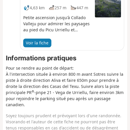
4,63 km
257 m
447 m
Petite ascension jusqu'à Collado
Valleju pour admirer les paysages
au pied du Picu Urriellu et
l'impressionnant Jou Bajo profond
de 500 mètres, Puis retour en
Voir la fiche
direction de la Vega de Cuerros en
passant par le Refuge de la
Informations pratiques
Terenosa.
Pour se rendre au point de départ:
À l'intersection située à environ 800 m avant Sotres suivre la
piste à droite direction Aliva et faire 650m pour prendre à
droite la direction des Casas del Texu. Suivre alors la piste
®
principale PR
-pnpe 21 - Vega de Urriellu, faire environ 3km
pour rejoindre le parking situé peu après un passage
canadien.
Soyez toujours prudent et prévoyant lors d'une randonnée.
Visorando et l'auteur de cette fiche ne pourront pas être
tenus responsables en cas d'accident ou de désagrément