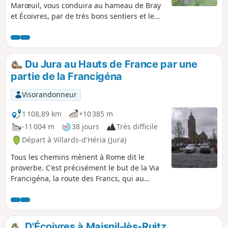
Marœuil, vous conduira au hameau de Bray
et Écoivres, par de très bons sentiers et le
cimetière franco-britannique, que vous
traverserez. Le retour se fait par le Bois de
Marœuil.
Du Jura au Hauts de France par une
partie de la Francigéna
Visorandonneur
1 108,89 km
+10 385 m
-11 004 m
38 jours
Très difficile
Départ à Villards-d'Héria (Jura)
Tous les chemins mènent à Rome dit le
proverbe. C'est précisément le but de la Via
Francigéna, la route des Francs, qui au
Moyen-Âge reliait le Nord de l'Europe à la
cité éternelle. Originaire de Dunkerque mais
résidant dans le Jura, en 2024, je me suis
lancé un défit pour mes 70 ans, à savoir :
D'Écoivres à Maisnil-lès-Ruitz