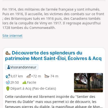
p
Fin 1914, des militaires de l'armée française y sont inhumés.
Puis en 1916, Il accueille, les victimes des combats sur ce front
; des Britanniques tués en 1916 puis, des Canadiens tombés
lors de la conquête de Vimy en 1917. Il regroupe aujourd’hui
1728 tombes du Commonwealth.
Site internet
Découverte des splendeurs du
patrimoine Mont Saint-Éloi, Écoivres & Acq
Visorandonneur
9,07 km
+72 m
-74 m
2h 50
Facile
Départ à Acq (Pas-de-Calais)
Cette randonnée est librement inspirée du "Sentier des
Pierres du Diable" mais vous permet ici de découvrir, les
fameuses pierres du diable, la magnifique abbaye de Mont-