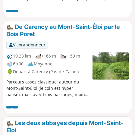
Éloi, le cimetière militaire d'Écoivres, les églises d'Écoivres,
Acq et Mont Saint-Éloi, le moulin de Acq.
De Carency au Mont-Saint-Éloi par le
Bois Poret
Visorandonneur
19,38 km
+166 m
-159 m
6h 00
Moyenne
Départ à Carency (Pas-de-Calais)
Parcours assez classique, autour du
Mont-Saint-Éloi (le coin est hyper
balisé), mais avec trois passages, moins
empruntés, pour rejoindre Villers-au-
Bois C'est un peu tortueux (pas logique
dit toujours l'une de mes amies), mais
ça permet d'emprunter quelques
Les deux abbayes depuis Mont-Saint-
sentiers moins fréquentés.
Éloi