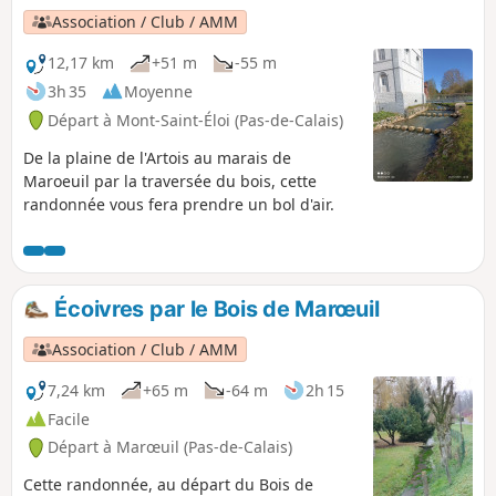
Association / Club / AMM
12,17 km
+51 m
-55 m
3h 35
Moyenne
Départ à Mont-Saint-Éloi (Pas-de-Calais)
De la plaine de l'Artois au marais de
Maroeuil par la traversée du bois, cette
randonnée vous fera prendre un bol d'air.
Écoivres par le Bois de Marœuil
Association / Club / AMM
7,24 km
+65 m
-64 m
2h 15
Facile
Départ à Marœuil (Pas-de-Calais)
Cette randonnée, au départ du Bois de