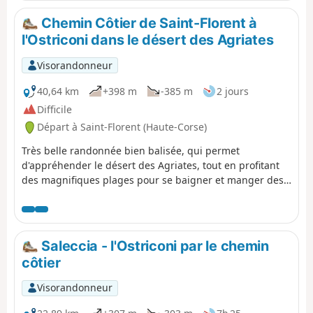
Chemin Côtier de Saint-Florent à
l'Ostriconi dans le désert des Agriates
Visorandonneur
40,64 km
+398 m
-385 m
2 jours
Difficile
Départ à Saint-Florent (Haute-Corse)
Très belle randonnée bien balisée, qui permet
d'appréhender le désert des Agriates, tout en profitant
des magnifiques plages pour se baigner et manger des
oursins à la saison. Je l'ai parcourue en deux jours :
Saint-Forent - Saleccia et Saleccia - Ostriconi) mais elle
peut aussi se faire en trois jours en dormant au gîte de
Ghignu (fermé en 2020 à cause du Covid. Des bus
Saleccia - l'Ostriconi par le chemin
réguliers assurent le retour.
côtier
Visorandonneur