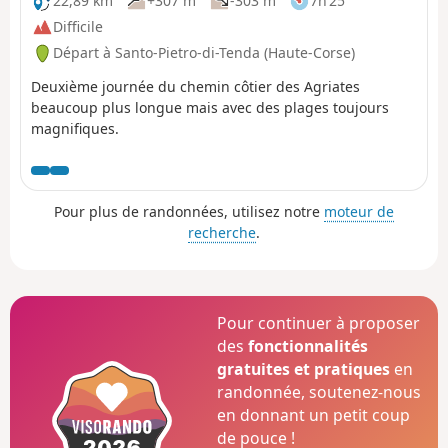
22,89 km
+307 m
-303 m
7h 25
Difficile
Départ à Santo-Pietro-di-Tenda (Haute-Corse)
Deuxième journée du chemin côtier des Agriates
beaucoup plus longue mais avec des plages toujours
magnifiques.
Pour plus de randonnées, utilisez notre
moteur de
recherche
.
Pour continuer à proposer
des
fonctionnalités
gratuites et pratiques
en
randonnée, soutenez-nous
en donnant un petit coup
de pouce !