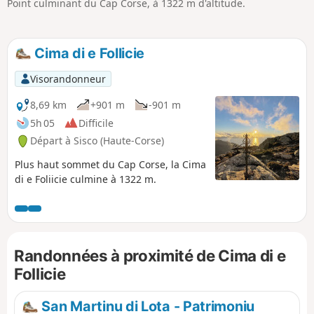
Point culminant du Cap Corse, à 1322 m d'altitude.
p
Cima di e Follicie
Visorandonneur
8,69 km
+901 m
-901 m
5h 05
Difficile
Départ à Sisco (Haute-Corse)
Plus haut sommet du Cap Corse, la Cima
di e Foliicie culmine à 1322 m.
Randonnées à proximité de Cima di e
Follicie
San Martinu di Lota - Patrimoniu