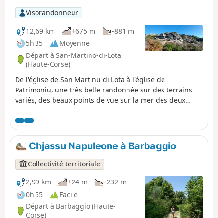
Visorandonneur
12,69 km
+675 m
-881 m
5h 35
Moyenne
Départ à San-Martino-di-Lota
(Haute-Corse)
De l'église de San Martinu di Lota à l'église de
Patrimoniu, une très belle randonnée sur des terrains
variés, des beaux points de vue sur la mer des deux
côtés du Cap Corse, sur Bastia et l'étang de Chjurlinu
(Biguglia). Passage par des glacières. La montée est
facile, la descente beaucoup moins et il faut prévoir une
voiture à Patrimonio ou faire demi-tour avant les
Chjassu Napuleone à Barbaggio
antennes de Teghime.
Collectivité territoriale
2,99 km
+24 m
-232 m
0h 55
Facile
Départ à Barbaggio (Haute-
Corse)