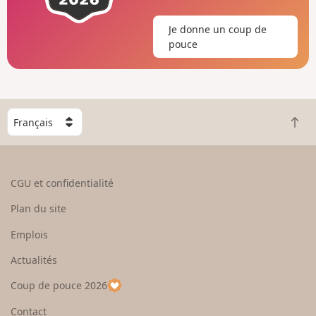
Je donne un coup de
pouce
C
R
h
e
o
t
i
o
s
CGU et confidentialité
u
i
r
s
Plan du site
e
s
n
e
Emplois
h
z
Actualités
a
u
u
n
Coup de pouce 2026
t
p
a
Contact