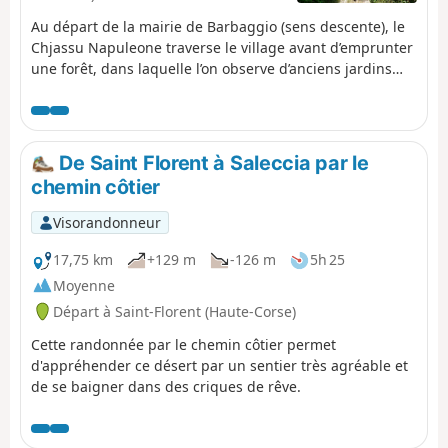
Au départ de la mairie de Barbaggio (sens descente), le
Chjassu Napuleone traverse le village avant d’emprunter
une forêt, dans laquelle l’on observe d’anciens jardins
agricoles, de part et d’autre du sentier. La richesse de ce
parcours se poursuit lorsque l’on emprunte la « route
impériale » qui a donné son nom au sentier. En effet,
avant de devenir empereur, Napoléon Bonaparte aurait
De Saint Florent à Saleccia par le
foulé cette route. Le sentier peut également être
chemin côtier
emprunté en sens inverse (sens montée), en partant du
pont qui se trouve au croisement entre la strada San
Visorandonneur
Petru et la strada Napuleone. Si vous effectuez le trajet
en aller simple, c'est-à-dire sans faire l'aller-retour,
17,75 km
+129 m
-126 m
5h 25
pensez à laisser une voiture au point de départ, et une
Moyenne
autre à l'arrivée.
Départ à Saint-Florent (Haute-Corse)
Cette randonnée par le chemin côtier permet
d'appréhender ce désert par un sentier très agréable et
de se baigner dans des criques de rêve.