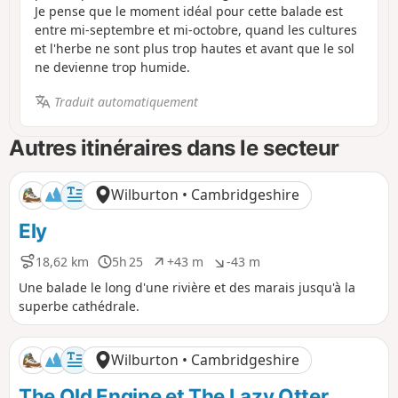
Je pense que le moment idéal pour cette balade est
entre mi-septembre et mi-octobre, quand les cultures
et l'herbe ne sont plus trop hautes et avant que le sol
ne devienne trop humide.
Traduit automatiquement
Autres itinéraires dans le secteur
Wilburton • Cambridgeshire
Ely
18,62 km
5h 25
+43 m
-43 m
D
D
D
D
i
u
é
é
Une balade le long d'une rivière et des marais jusqu'à la
s
r
n
n
superbe cathédrale.
t
é
i
i
a
e
v
v
n
e
e
Wilburton • Cambridgeshire
c
l
l
e
é
é
The Old Engine et The Lazy Otter
p
n