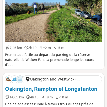
7,46 km
2h 10
+2 m
-5 m
D
D
D
D
i
u
é
é
Promenade facile au départ du parking de la réserve
s
r
n
n
naturelle de Wicken Fen. La promenade longe les cours
t
é
i
i
d'eau.
a
e
v
v
n
e
e
c
l
l
Oakington and Westwick •
e
é
é
p
n
Cambridgeshire
Oakington, Rampton et Longstanton
o
é
s
g
i
a
14,65 km
4h 15
+9 m
-10 m
D
D
D
D
t
t
i
u
é
é
Une balade assez rurale à travers trois villages près de
i
i