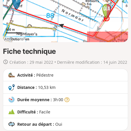
c
a
r
t
500 m
e
Attributions
e
2km
10km
n
Fiche technique
g
Création :
29 mai 2022
• Dernière modification :
14 juin 2022
r
a
Activité :
Pédestre
n
d
Distance :
10,53 km
Durée moyenne :
3h 00
Difficulté :
Facile
Retour au départ :
Oui