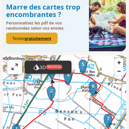
Marre des cartes trop
encombrantes ?
Personnalisez les pdf de vos
randonnées selon vos envies.
Testez
gratuitement
5
3D
NOUVEAU
3
A
4
ff
i
6
2
c
h
e
r
7
l
a
1