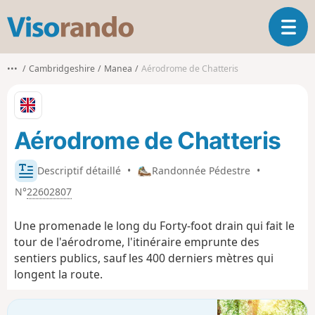
V
O
i
u
s
v
o
•••
Cambridgeshire
Manea
Aérodrome de Chatteris
r
r
i
a
r
n
l
d
Aérodrome de Chatteris
a
o
n
a
Descriptif détaillé
•
Randonnée Pédestre
•
v
N°
22602807
i
g
Une promenade le long du Forty-foot drain qui fait le
a
t
tour de l'aérodrome, l'itinéraire emprunte des
i
sentiers publics, sauf les 400 derniers mètres qui
o
longent la route.
n