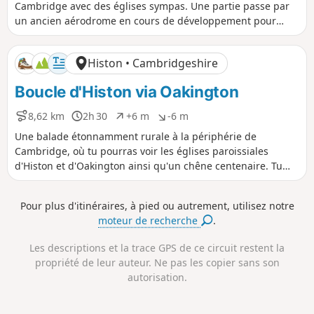
s
r
n
n
Cambridge avec des églises sympas. Une partie passe par
f
f
t
é
i
i
un ancien aérodrome en cours de développement pour
a
e
v
v
devenir la nouvelle ville de Northstowe.
n
e
e
c
l
l
Histon • Cambridgeshire
e
é
é
p
n
Boucle d'Histon via Oakington
o
é
s
g
i
a
8,62 km
2h 30
+6 m
-6 m
D
D
D
D
t
t
i
u
é
é
Une balade étonnamment rurale à la périphérie de
i
i
s
r
n
n
Cambridge, où tu pourras voir les églises paroissiales
f
f
t
é
i
i
d'Histon et d'Oakington ainsi qu'un chêne centenaire. Tu
a
e
v
v
apercevras parfois des bus guidés filer à toute allure.
n
e
e
c
l
l
Pour plus d'itinéraires, à pied ou autrement, utilisez notre
e
é
é
moteur de recherche
.
p
n
o
é
s
g
Les descriptions et la trace GPS de ce circuit restent la
i
a
propriété de leur auteur. Ne pas les copier sans son
t
t
autorisation.
i
i
f
f