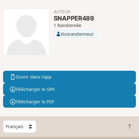
AUTEUR
SNAPPER489
1 Randonnée
Visorandonneur
Ouvrir dans l'app
Télécharger le GPX
Télécharger le PDF
C
R
h
e
o