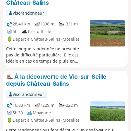
Château-Salins
Visorandonneur
28,46 km
+338 m
-331 m
5h
Très difficile
Départ à Château-Salins (Moselle)
Cette longue randonnée ne présente
pas de difficulté particulière. Elle est
idéale en cas de temps de pluie en
empruntant quasi exclusivement de
petites routes vicinales peu fréquentées
À la découverte de Vic-sur-Seille
ou des routes forestières empierrées.
depuis Château-Salins
Vous découvrirez trois villages typiques
du saulnois et quelques panoramas de
Visorandonneur
toute beauté.
16,83 km
+229 m
-222 m
5h 30
Moyenne
Départ à Château-Salins (Moselle)
Cette randonnée vous fera découvrir un des joyaux du