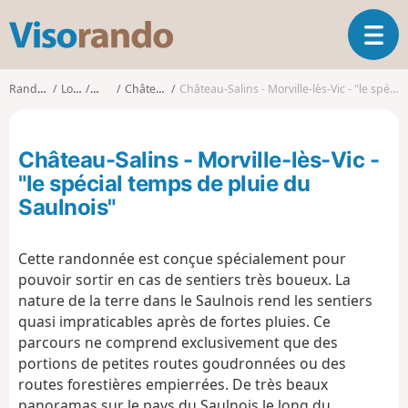
V
O
i
u
s
v
o
Randonnées
Lorraine
Moselle
Château-Salins
Château-Salins - Morville-lès-Vic - "le spécial temps de pluie du Saulnois"
r
r
i
a
r
n
Château-Salins - Morville-lès-Vic -
l
d
a
"le spécial temps de pluie du
o
n
Saulnois"
a
v
i
Cette randonnée est conçue spécialement pour
g
pouvoir sortir en cas de sentiers très boueux. La
a
nature de la terre dans le Saulnois rend les sentiers
t
quasi impraticables après de fortes pluies. Ce
i
parcours ne comprend exclusivement que des
o
portions de petites routes goudronnées ou des
n
routes forestières empierrées. De très beaux
panoramas sur le pays du Saulnois le long du