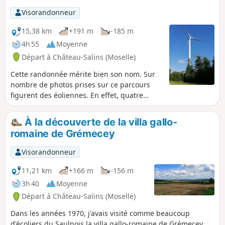
Visorandonneur
15,38 km
+191 m
-185 m
4h 55
Moyenne
Départ à Château-Salins (Moselle)
Cette randonnée mérite bien son nom. Sur
nombre de photos prises sur ce parcours
figurent des éoliennes. En effet, quatre
parcs éoliens importants bordent le circuit
(Amelécourt, Aulnois-sur-Seille, Malaucourt-
À la découverte de la villa gallo-
sur-Seille, Fresnes-en-Saulnois). Cette
romaine de Grémecey
randonnée se fait excusivement sur des
routes goudronnées ou de larges routes
Visorandonneur
forestières. On peut donc l'effectuer même
par temps très humide. Il y a des points de
11,21 km
+166 m
-156 m
vue tout à fait remarquables et une grande
3h 40
Moyenne
variété de paysages.
Départ à Château-Salins (Moselle)
Dans les années 1970, j'avais visité comme beaucoup
d'écoliers du Saulnois la villa gallo-romaine de Grémecey.