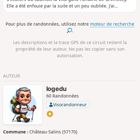
Elle a été enfouie par la suite et un peu oubliée. J'ai
longtemps cru qu'il n'en existait plus aucun vestige. Elle est
en effet devenue difficile à retrouver, étant entourée de
Pour plus de randonnées, utilisez notre
moteur de recherche
beaucoup de végétation. Ce parcours permet de s'y rendre
.
et de pouvoir observer les vestiges de cette bâtisse chargée
d'histoire. Le parcours est sans difficulté notable.
Les descriptions et la trace GPS de ce circuit restent la
propriété de leur auteur. Ne pas les copier sans son
autorisation.
AUTEUR
logedu
60 Randonnées
Visorandonneur
Commune :
Château-Salins (57170)