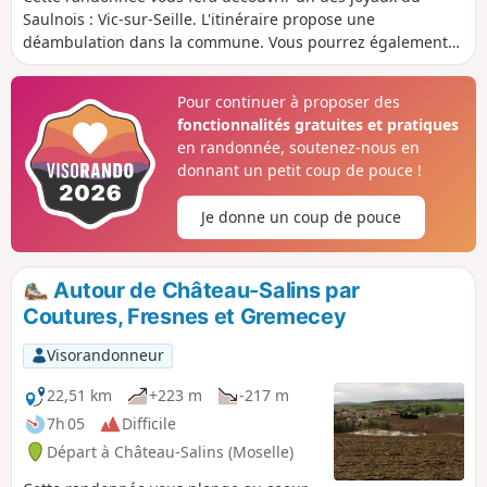
Saulnois : Vic-sur-Seille. L'itinéraire propose une
déambulation dans la commune. Vous pourrez également
profiter de panoramas exceptionnels en particulier depuis
le Chemin du Haut de Phara.
Pour continuer à proposer des
fonctionnalités gratuites et pratiques
en randonnée, soutenez-nous en
donnant un petit coup de pouce !
Je donne un coup de pouce
Autour de Château-Salins par
Coutures, Fresnes et Gremecey
Visorandonneur
22,51 km
+223 m
-217 m
7h 05
Difficile
Départ à Château-Salins (Moselle)