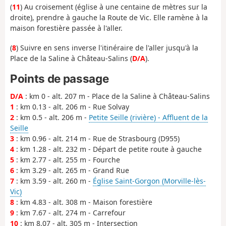
(
11
) Au croisement (église à une centaine de mètres sur la
droite), prendre à gauche la Route de Vic. Elle ramène à la
maison forestière passée à l'aller.
(
8
) Suivre en sens inverse l'itinéraire de l'aller jusqu'à la
Place de la Saline à Château-Salins (
D/A
).
Points de passage
D/A
: km 0 - alt. 207 m - Place de la Saline à Château-Salins
1
: km 0.13 - alt. 206 m - Rue Solvay
2
: km 0.5 - alt. 206 m -
Petite Seille (rivière) - Affluent de la
Seille
3
: km 0.96 - alt. 214 m - Rue de Strasbourg (D955)
4
: km 1.28 - alt. 232 m - Départ de petite route à gauche
5
: km 2.77 - alt. 255 m - Fourche
6
: km 3.29 - alt. 265 m - Grand Rue
7
: km 3.59 - alt. 260 m -
Église Saint-Gorgon (Morville-lès-
Vic)
8
: km 4.83 - alt. 308 m - Maison forestière
9
: km 7.67 - alt. 274 m - Carrefour
10
: km 8.07 - alt. 305 m - Intersection