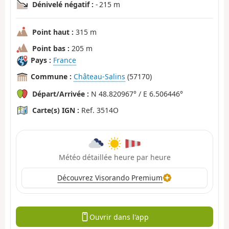
Dénivelé négatif :
- 215 m
Point haut :
315 m
Point bas :
205 m
Pays :
France
Commune :
Château-Salins
(57170)
Départ/Arrivée :
N 48.820967° / E 6.506446°
Carte(s) IGN :
Ref. 3514O
Météo détaillée heure par heure
Découvrez Visorando Premium
Ouvrir dans l'app