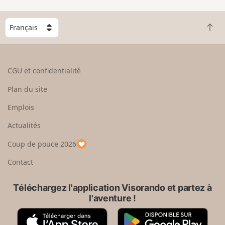
C
R
h
e
o
t
i
o
s
CGU et confidentialité
u
i
r
s
Plan du site
e
s
n
e
Emplois
h
z
Actualités
a
u
u
n
Coup de pouce 2026
t
p
a
Contact
y
s
Téléchargez l'application Visorando et partez à
l'aventure !
A
G
p
o