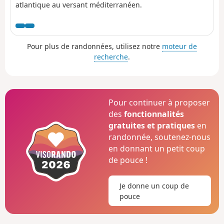
atlantique au versant méditerranéen.
Pour plus de randonnées, utilisez notre
moteur de
recherche
.
Pour continuer à proposer
des
fonctionnalités
gratuites et pratiques
en
randonnée, soutenez-nous
en donnant un petit coup
de pouce !
Je donne un coup de
pouce