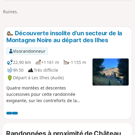
p
Ruines.
Découverte insolite d'un secteur de la
Montagne Noire au départ des Ilhes
Visorandonneur
22,90 km
+1 161 m
-1 155 m
9h 50
Très difficile
Départ à Les Ilhes (Aude)
Quatre montées et descentes
successives pour cette randonnée
exigeante, sur les contreforts de la
Montagne Noire. Elle permet de
découvrir des endroits et des vues très
variés, tout au long de la journée. Pour
effectuer cette boucle, nous avons
Randonnées à proximité de Château
ouvert un sentier à travers genêts et