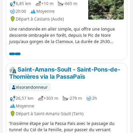
6,85 km
+10 m
-665 m
2h 00
Moyenne
Départ à Castans (Aude)
Une randonnée en aller simple, qui offre une longue
descente ombragée en forêt, depuis le Pic de Nore
jusqu'aux gorges de la Clamoux. La durée de 2h30
correspond à un rythme familial qui peut être amélioré.
Saint-Amans-Soult - Saint-Pons-de-
Thomières via la PassaPaïs
Visorandonneur
26,57 km
+303 m
-279 m
2h
Moyenne
Départ à Saint-Amans-Soult (Tarn)
Troisième étape par la Passa Païs avec le passage du
tunnel du Col de la Fenille, pour passer du versant