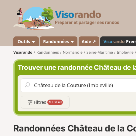
V
i
s
o
r
a
Outils
Randonnées
Aide ↗
Viso
rando
Pre
n
Visorando
Randonnées
Normandie
Seine-Maritime
Imbleville
d
o
Trouver une randonnée Château de la
Filtres
NOUVEAU
Randonnées Château de la Cou