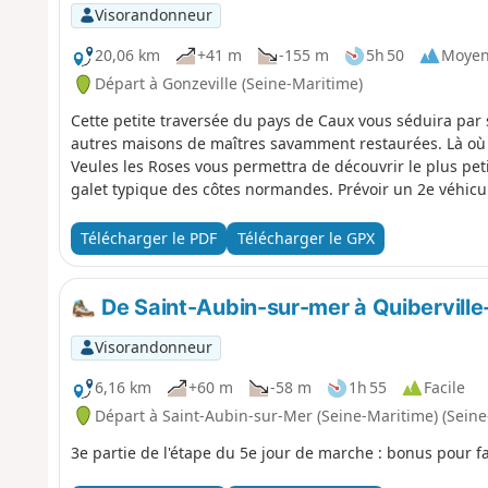
Visorandonneur
20,06 km
+41 m
-155 m
5h 50
Moye
Départ à Gonzeville (Seine-Maritime)
Cette petite traversée du pays de Caux vous séduira par 
autres maisons de maîtres savamment restaurées. Là où vé
Veules les Roses vous permettra de découvrir le plus peti
galet typique des côtes normandes. Prévoir un 2e véhicul
Télécharger le PDF
Télécharger le GPX
De Saint-Aubin-sur-mer à Quiberville
Visorandonneur
6,16 km
+60 m
-58 m
1h 55
Facile
Départ à Saint-Aubin-sur-Mer (Seine-Maritime) (Seine
3e partie de l'étape du 5e jour de marche : bonus pour faci