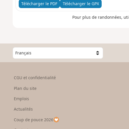
Télécharger le PDF
Télécharger le GPX
Pour plus de randonnées, uti
C
h
o
i
s
CGU et confidentialité
i
s
Plan du site
s
e
Emplois
z
Actualités
u
n
Coup de pouce 2026
p
a