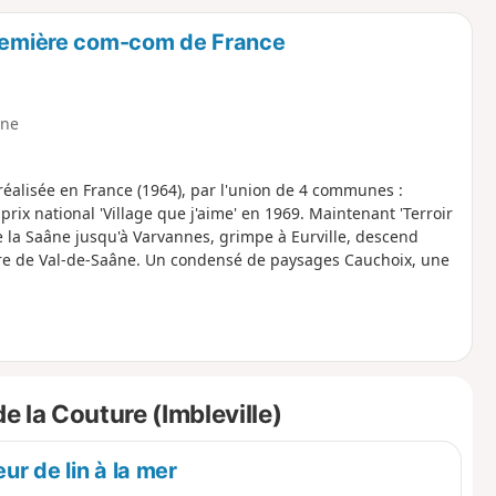
o
a
première com-com de France
i
m
p
ne
lisée en France (1964), par l'union de 4 communes :
prix national 'Village que j'aime' en 1969. Maintenant 'Terroir
la Saâne jusqu'à Varvannes, grimpe à Eurville, descend
ntre de Val-de-Saâne. Un condensé de paysages Cauchoix, une
 la Couture (Imbleville)
ur de lin à la mer