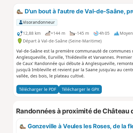
D'un bout à l'autre de Val-de-Saâne, 
Visorandonneur
12,88 km
+144 m
-145 m
4h 05
Moyen
Départ à Val-de-Saâne (Seine-Maritime)
Val-de-Saâne est la première communauté de communes réa
Anglesqueville, Eurville, Thiédeville et Varvannes. Premier 
de Caux' Randonnée qui débute à Anglesqueville, remonte 
jusqu'à Imbleville et revient par la Saane jusqu'au au ce
vallée, des bois, le plateau cultivé.
Télécharger le PDF
Télécharger le GPX
Randonnées à proximité de Château de
Gonzeville à Veules les Roses, de la fle