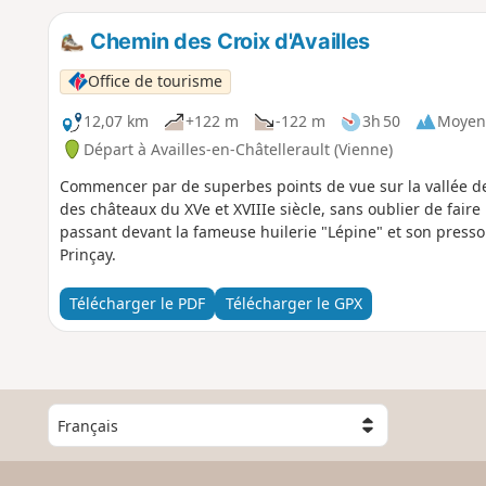
Chemin des Croix d'Availles
Office de tourisme
12,07 km
+122 m
-122 m
3h 50
Moyen
Départ à Availles-en-Châtellerault (Vienne)
Commencer par de superbes points de vue sur la vallée de
des châteaux du XVe et XVIIIe siècle, sans oublier de faire 
passant devant la fameuse huilerie "Lépine" et son press
Prinçay.
Télécharger le PDF
Télécharger le GPX
C
h
o
i