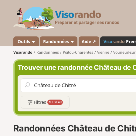
V
i
s
o
r
a
Outils
Randonnées
Aide ↗
Viso
rando
Pre
n
Visorando
Randonnées
Poitou-Charentes
Vienne
Vouneuil-sur
d
o
Trouver une randonnée Château de C
Filtres
NOUVEAU
Randonnées Château de Chit