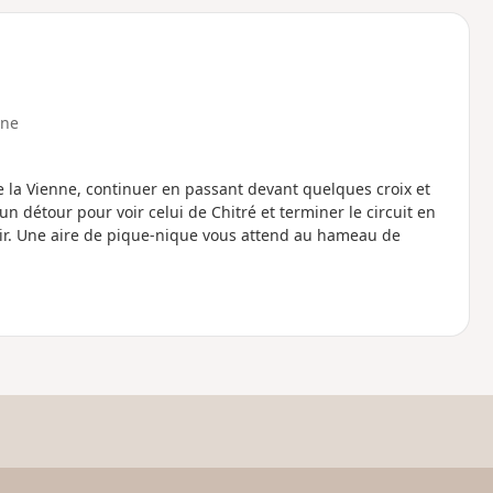
o
a
i
m
p
ne
 la Vienne, continuer en passant devant quelques croix et
un détour pour voir celui de Chitré et terminer le circuit en
oir. Une aire de pique-nique vous attend au hameau de