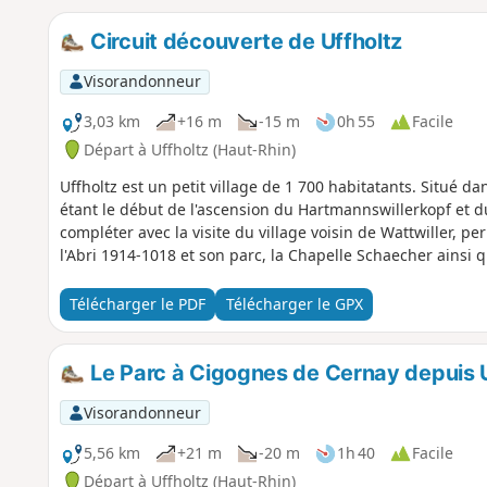
Circuit découverte de Uffholtz
Visorandonneur
3,03 km
+16 m
-15 m
0h 55
Facile
Départ à Uffholtz (Haut-Rhin)
Uffholtz est un petit village de 1 700 habitatants. Situé d
étant le début de l'ascension du Hartmannswillerkopf et du 
compléter avec la visite du village voisin de Wattwiller, p
l'Abri 1914-1018 et son parc, la Chapelle Schaecher ainsi q
Télécharger le PDF
Télécharger le GPX
Le Parc à Cigognes de Cernay depuis U
Visorandonneur
5,56 km
+21 m
-20 m
1h 40
Facile
Départ à Uffholtz (Haut-Rhin)