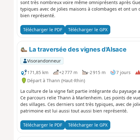
sont très nombreux voire même omniprésents après Guebw
typiques avec de jolies maisons à colombages et ont un c
bien représenté.
Télécharger le PDF
Télécharger le GPX
La traversée des vignes d'Alsace
Visorandonneur
171,85 km
+2 777 m
-2 915 m
7 jours
Départ à Thann (Haut-Rhin)
La culture de la vigne fait partie intégrante du paysage a
Ce parcours relie Thann à Marlenheim. Les points de v
des villages. Ces derniers sont très typiques, avec de j
patrimoine est lui aussi tout aussi bien représenté.
Télécharger le PDF
Télécharger le GPX