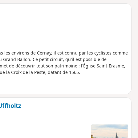
o
a
i
m
p
ans les environs de Cernay, il est connu par les cyclistes comme
Grand Ballon. Ce petit circuit, qu'il est possible de
ermet de découvrir tout son patrimoine : l'Église Saint-Erasme,
ue la Croix de la Peste, datant de 1565.
ffholtz