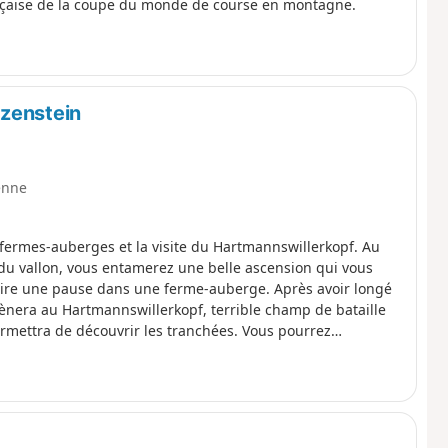
çaise de la coupe du monde de course en montagne.
tzenstein
enne
fermes-auberges et la visite du Hartmannswillerkopf. Au
u vallon, vous entamerez une belle ascension qui vous
faire une pause dans une ferme-auberge. Après avoir longé
mènera au Hartmannswillerkopf, terrible champ de bataille
rmettra de découvrir les tranchées. Vous pourrez
co-allemand (entrée payante à l’historial).