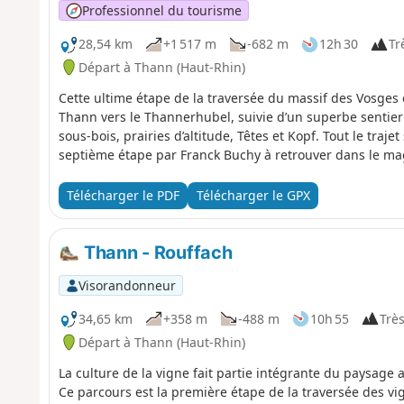
Professionnel du tourisme
28,54 km
+1 517 m
-682 m
12h 30
Trè
Départ à Thann (Haut-Rhin)
Cette ultime étape de la traversée du massif des Vosge
Thann vers le Thannerhubel, suivie d’un superbe sentier
sous-bois, prairies d’altitude, Têtes et Kopf. Tout le trajet
septième étape par Franck Buchy à retrouver dans le m
Télécharger le PDF
Télécharger le GPX
Thann - Rouffach
Visorandonneur
34,65 km
+358 m
-488 m
10h 55
Très
Départ à Thann (Haut-Rhin)
La culture de la vigne fait partie intégrante du paysage a
Ce parcours est la première étape de la traversée des vi