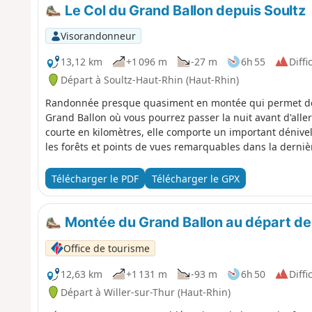
Le Col du Grand Ballon depuis Soultz
Visorandonneur
13,12 km
+1 096 m
-27 m
6h 55
Diffic
Départ à Soultz-Haut-Rhin (Haut-Rhin)
Randonnée presque quasiment en montée qui permet de re
Grand Ballon où vous pourrez passer la nuit avant d'alle
courte en kilomètres, elle comporte un important dénive
les forêts et points de vues remarquables dans la derniè
Télécharger le PDF
Télécharger le GPX
Montée du Grand Ballon au départ de 
Office de tourisme
12,63 km
+1 131 m
-93 m
6h 50
Diffic
Départ à Willer-sur-Thur (Haut-Rhin)