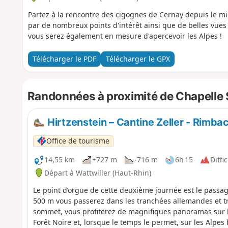
Partez à la rencontre des cigognes de Cernay depuis le mig
par de nombreux points d'intérêt ainsi que de belles vues
vous serez également en mesure d'apercevoir les Alpes !
Télécharger le PDF
Télécharger le GPX
Randonnées à proximité de Chapelle 
Hirtzenstein – Cantine Zeller - Rimba
Office de tourisme
14,55 km
+727 m
-716 m
6h 15
Diffic
Départ à Wattwiller (Haut-Rhin)
Le point d’orgue de cette deuxième journée est le passa
500 m vous passerez dans les tranchées allemandes et tra
sommet, vous profiterez de magnifiques panoramas sur les
Forêt Noire et, lorsque le temps le permet, sur les Alpes