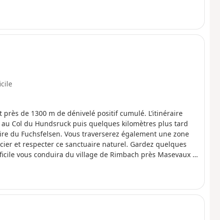
icile
et près de 1300 m de dénivelé positif cumulé. L’itinéraire
 au Col du Hundsruck puis quelques kilomètres plus tard
oire du Fuchsfelsen. Vous traverserez également une zone
ier et respecter ce sanctuaire naturel. Gardez quelques
ifficile vous conduira du village de Rimbach près Masevaux à
Vous profiterez depuis ce lieu d’un magnifique point de vue