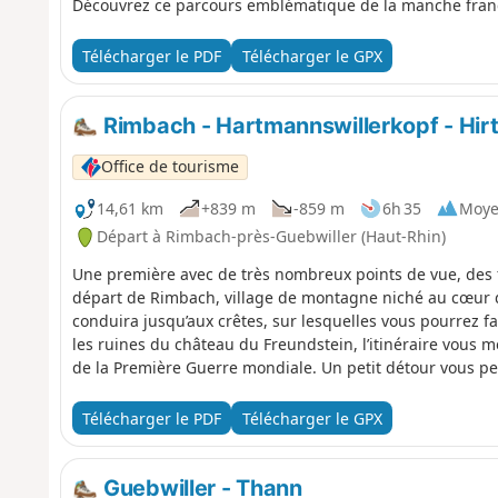
Découvrez ce parcours emblématique de la manche fran
Télécharger le PDF
Télécharger le GPX
Rimbach - Hartmannswillerkopf - Hir
Office de tourisme
14,61 km
+839 m
-859 m
6h 35
Moy
Départ à Rimbach-près-Guebwiller (Haut-Rhin)
Une première avec de très nombreux points de vue, des 
départ de Rimbach, village de montagne niché au cœur d
conduira jusqu’aux crêtes, sur lesquelles vous pourrez 
les ruines du château du Freundstein, l’itinéraire vous 
de la Première Guerre mondiale. Un petit détour vous pe
également visiter le monument national et l’historial fran
Télécharger le PDF
Télécharger le GPX
Guebwiller - Thann