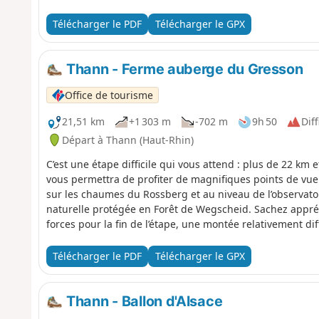
Télécharger le PDF
Télécharger le GPX
Thann - Ferme auberge du Gresson
Office de tourisme
21,51 km
+1 303 m
-702 m
9h 50
Diff
Départ à Thann (Haut-Rhin)
C’est une étape difficile qui vous attend : plus de 22 km 
vous permettra de profiter de magnifiques points de vue
sur les chaumes du Rossberg et au niveau de l’observat
naturelle protégée en Forêt de Wegscheid. Sachez appréc
forces pour la fin de l’étape, une montée relativement d
la ferme-auberge du Gresson, point d’arrivée de l’étape. 
sur les montagnes et prairies aux alentours.
Télécharger le PDF
Télécharger le GPX
Thann - Ballon d'Alsace