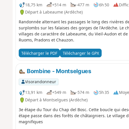
18,75 km
+514 m
-477 m
6h 50
Diffic
Départ à Labeaume (Ardèche)
Randonnée alternant les passages le long des rivières de
surplombs sur les falaises des gorges de l'Ardèche. Le c
villages de caractère de Labeaume, du Vieil-Audon et de
Ruoms, Pradons et Chauzon.
Télécharger le PDF
Télécharger le GPX
Bombine - Montselgues
Visorandonneur
13,91 km
+549 m
-574 m
5h 35
Moy
Départ à Montselgues (Ardèche)
3e étape du Tour du Chap del Bosc. Cette boucle qui de
étape passe dans des forêts de châtaigniers. Le village d
magnifiques