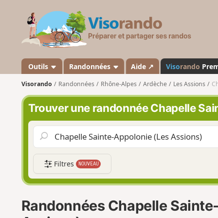
V
i
s
o
r
a
Outils
Randonnées
Aide ↗
Viso
rando
Pre
n
Visorando
Randonnées
Rhône-Alpes
Ardèche
Les Assions
Ch
d
o
Trouver une randonnée Chapelle Sai
Filtres
NOUVEAU
Randonnées Chapelle Sainte