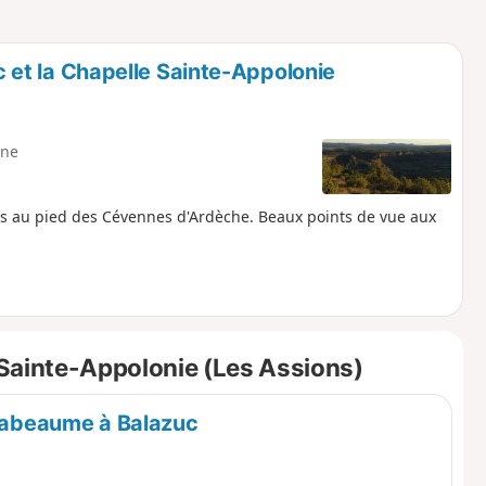
o
a
i
m
p
ac et la Chapelle Sainte-Appolonie
ne
ers au pied des Cévennes d'Ardèche. Beaux points de vue aux
Sainte-Appolonie (Les Assions)
 Labeaume à Balazuc