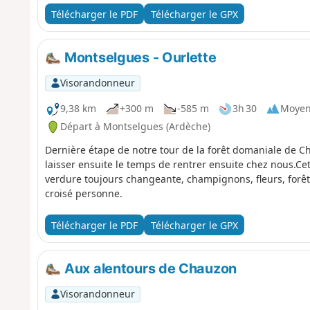
Télécharger le PDF
Télécharger le GPX
Montselgues - Ourlette
Visorandonneur
9,38 km
+300 m
-585 m
3h 30
Moye
Départ à Montselgues (Ardèche)
Dernière étape de notre tour de la forêt domaniale de C
laisser ensuite le temps de rentrer ensuite chez nous.C
verdure toujours changeante, champignons, fleurs, forêt
croisé personne.
Télécharger le PDF
Télécharger le GPX
Aux alentours de Chauzon
Visorandonneur