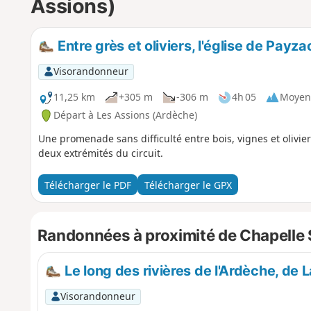
Assions)
Entre grès et oliviers, l'église de Payz
Visorandonneur
11,25 km
+305 m
-306 m
4h 05
Moyen
Départ à Les Assions (Ardèche)
Une promenade sans difficulté entre bois, vignes et olivi
deux extrémités du circuit.
Télécharger le PDF
Télécharger le GPX
Randonnées à proximité de Chapelle 
Le long des rivières de l'Ardèche, de
Visorandonneur