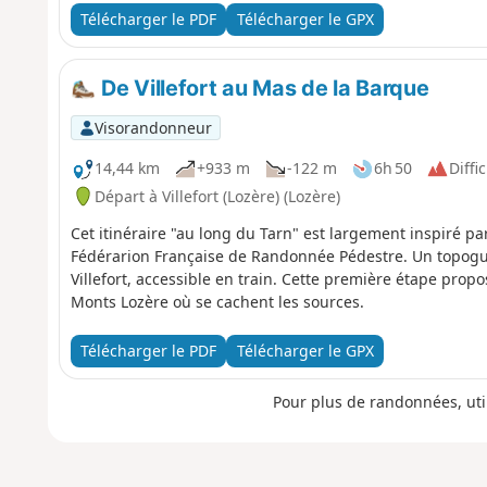
Télécharger le PDF
Télécharger le GPX
De Villefort au Mas de la Barque
Visorandonneur
14,44 km
+933 m
-122 m
6h 50
Diffic
Départ à Villefort (Lozère) (Lozère)
Cet itinéraire "au long du Tarn" est largement inspiré p
Fédérarion Française de Randonnée Pédestre. Un topogu
Villefort, accessible en train. Cette première étape pro
Monts Lozère où se cachent les sources.
Télécharger le PDF
Télécharger le GPX
Pour plus de randonnées, uti