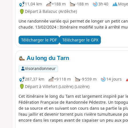
11,04 km
+188 m
-188 m
3h 40
Moy
Départ à Balazuc (Ardèche)
Une randonnée variée qui permet de longer un petit cany
chaude. 13/02/2024 : Itinéraire modifié suite à arrêté
Télécharger le PDF
Télécharger le GPX
Au long du Tarn
Visorandonneur
287,37 km
+9 118 m
-9 559 m
14 jours
Départ à Villefort (Lozère) (Lozère)
Cet itinéraire le long du Tarn est largement inspiré par
Fédération Française de Randonnée Pédestre. Un topogu
de sa source et en suivant son cours dans sa partie la pl
l'eau jaillir et devenir torrent puis rivière tumultueuse p
encore dans les raspes avant de s'apaiser un peu aux por