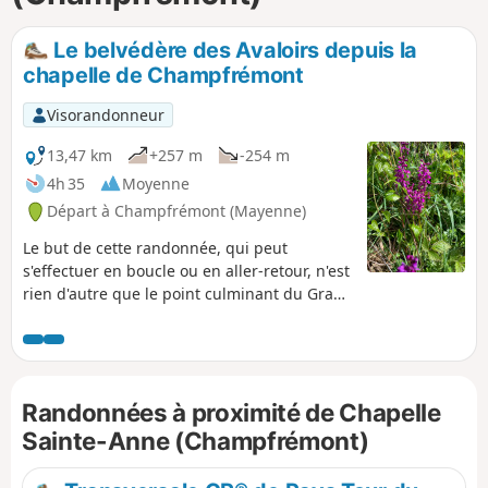
p
Le belvédère des Avaloirs depuis la
chapelle de Champfrémont
Visorandonneur
13,47 km
+257 m
-254 m
4h 35
Moyenne
Départ à Champfrémont (Mayenne)
Le but de cette randonnée, qui peut
s'effectuer en boucle ou en aller-retour, n'est
rien d'autre que le point culminant du Grand
Ouest de la France, à... 416 mètres
d'altitude. Depuis le belvédère qui y a été
érigé, on bénéficie d'un panorama à 360° et,
par temps très clair, on peut distinguer la
Randonnées à proximité de Chapelle
silhouette du Mont Saint-Michel, à une
centaine de kilomètres de là.
Sainte-Anne (Champfrémont)