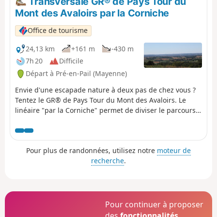
Transversale GR® de Pays Tour du
Mont des Avaloirs par la Corniche
Office de tourisme
24,13 km
+161 m
-430 m
7h 20
Difficile
Départ à Pré-en-Pail (Mayenne)
Envie d'une escapade nature à deux pas de chez vous ?
Tentez le GR® de Pays Tour du Mont des Avaloirs. Le
linéaire "par la Corniche" permet de diviser le parcours.
Au lieu des 104 km du GR® de Pays Tour du Mont des
Avaloirs, deux boucles s'offrent au choix : après 24 km et
l'arrivée au Ton d'Orthe, prenez la direction de Villaines-
Pour plus de randonnées, utilisez notre
moteur de
la-Juhel pour une boucle de 80 km au total (76% de terre)
recherche
.
ou bien cap à l'Est, vers St-Léonard-des-Bois pour une
boucle de 70 km (60% de terre).
Pour continuer à proposer
des
fonctionnalités