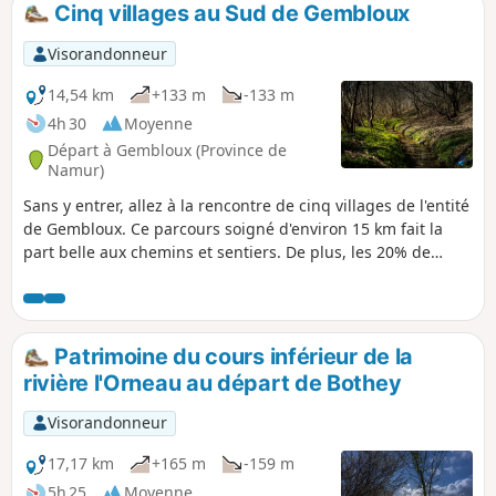
Cinq villages au Sud de Gembloux
p
Visorandonneur
14,54 km
+133 m
-133 m
4h 30
Moyenne
Départ à Gembloux (Province de
Namur)
Sans y entrer, allez à la rencontre de cinq villages de l'entité
de Gembloux. Ce parcours soigné d'environ 15 km fait la
part belle aux chemins et sentiers. De plus, les 20% de
routes sont bordés d'accotements souvent plats et
praticables. Au printemps, les sous-bois foisonnent de
fleurs. Sur les hauteurs, regardez autour de vous : les
paysages vous surprendront.
Patrimoine du cours inférieur de la
rivière l'Orneau au départ de Bothey
Visorandonneur
17,17 km
+165 m
-159 m
5h 25
Moyenne