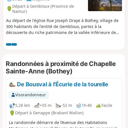
Départ à Gembloux (Province de
Namur)
Au départ de l'église Rue Joseph Draye à Bothey, village de
300 habitants de l'entité de Gembloux, partez à la
découverte du riche patrimoine de la vallée inférieure de
l'Orneau. Paysages, églises, chapelles, châteaux vous
raviront tout au long d'un parcours vallonné. Alternance de
passages boisés et campagnards. Le long des routes
accotements herbeux généralement plats et entretenus. De
Randonnées à proximité de Chapelle
nombreux aménagements vous donneront le temps de vous
poser tout au long de la randonnée.
Sainte-Anne (Bothey)
De Bousval à l'Écurie de la tourelle
Visorandonneur
5,26 km
+55 m
-52 m
1h 40
Facile
Départ à Genappe (Brabant Wallon)
La randonnée démarre de l’Avenue des Habitations