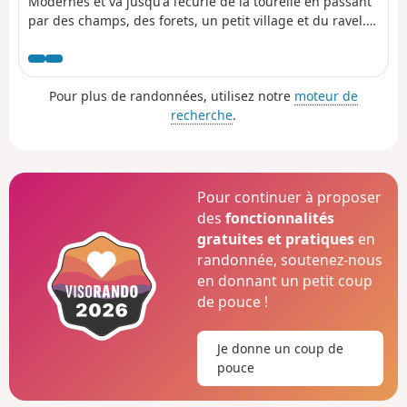
Modernes et va jusqu'à l’écurie de la tourelle en passant
par des champs, des forets, un petit village et du ravel.
Cette rando vous fera découvrir des recoins paisibles et
jolis pour débutants.
Pour plus de randonnées, utilisez notre
moteur de
recherche
.
Pour continuer à proposer
des
fonctionnalités
gratuites et pratiques
en
randonnée, soutenez-nous
en donnant un petit coup
de pouce !
Je donne un coup de
pouce