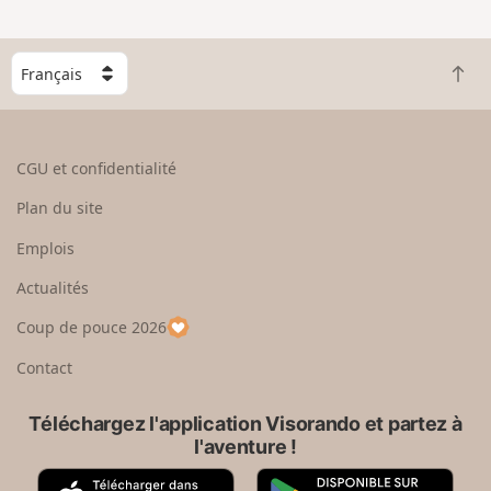
C
R
h
e
o
t
i
o
s
CGU et confidentialité
u
i
r
s
Plan du site
e
s
n
e
Emplois
h
z
Actualités
a
u
u
n
Coup de pouce 2026
t
p
a
Contact
y
s
Téléchargez l'application Visorando et partez à
l'aventure !
A
G