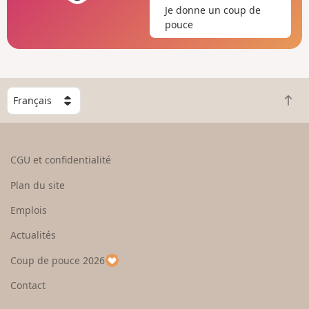
Je donne un coup de
pouce
C
R
h
e
o
t
i
o
s
CGU et confidentialité
u
i
r
s
Plan du site
e
s
n
e
Emplois
h
z
Actualités
a
u
u
n
Coup de pouce 2026
t
p
a
Contact
y