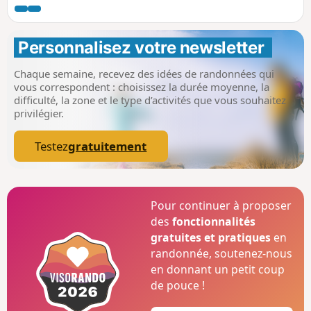
Personnalisez votre newsletter 
Chaque semaine, recevez des idées de randonnées qui
vous correspondent : choisissez la durée moyenne, la
difficulté, la zone et le type d’activités que vous souhaitez
privilégier.
Testez
gratuitement
Pour continuer à proposer
des
fonctionnalités
gratuites et pratiques
en
randonnée, soutenez-nous
en donnant un petit coup
de pouce !