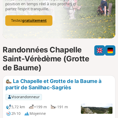
p
position en temps réel à vos proches et
partez l’esprit tranquille.
Testez
gratuitement
Randonnées Chapelle
Saint-Vérèdème (Grotte
de Baume)
La Chapelle et Grotte de la Baume à
partir de Sanilhac-Sagriès
Visorandonneur
5,72 km
+199 m
-191 m
2h 10
Moyenne