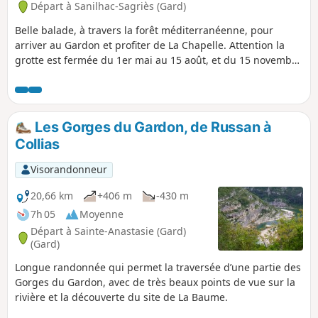
Départ à Sanilhac-Sagriès (Gard)
Belle balade, à travers la forêt méditerranéenne, pour
arriver au Gardon et profiter de La Chapelle. Attention la
grotte est fermée du 1er mai au 15 août, et du 15 novembre
au 15 mars.Descente tranquille, remontée plus rude mais
assez courte.Alternativement, partez de Collias pour
profiter, plus longuement, des gorges du
Gardon30/10/2023: ai requalifié ce circuit en "difficulté
Les Gorges du Gardon, de Russan à
moyenne" suite à plusieurs avis sur la montée raide au
Collias
retour (+100m sur 300m parcourus)
Visorandonneur
20,66 km
+406 m
-430 m
7h 05
Moyenne
Départ à Sainte-Anastasie (Gard)
(Gard)
Longue randonnée qui permet la traversée d’une partie des
Gorges du Gardon, avec de très beaux points de vue sur la
rivière et la découverte du site de La Baume.