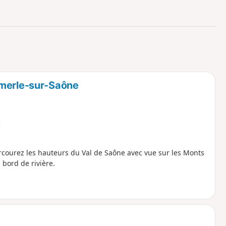
o
a
i
m
p
tmerle-sur-Saône
e
rcourez les hauteurs du Val de Saône avec vue sur les Monts
 bord de rivière.