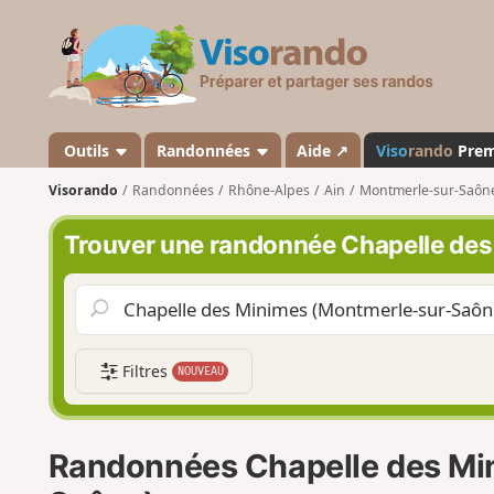
V
i
s
o
r
a
Outils
Randonnées
Aide ↗
Viso
rando
Pre
n
Visorando
Randonnées
Rhône-Alpes
Ain
Montmerle-sur-Saôn
d
o
Trouver une randonnée Chapelle de
Filtres
NOUVEAU
Randonnées Chapelle des Mi