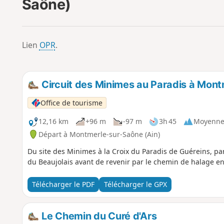
Saône)
Lien
OPR
.
Circuit des Minimes au Paradis à Mon
Office de tourisme
12,16 km
+96 m
-97 m
3h 45
Moyenn
Départ à Montmerle-sur-Saône (Ain)
Du site des Minimes à la Croix du Paradis de Guéreins, pa
du Beaujolais avant de revenir par le chemin de halage en
Télécharger le PDF
Télécharger le GPX
Le Chemin du Curé d'Ars