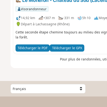
Le Monéron - Château du Sou (Lacen
Visorandonneur
14,92 km
+307 m
-331 m
5h 10
Moy
Départ à Lachassagne (Rhône)
Cette seconde étape chemine toujours au milieu des vign
la forêt.
Télécharger le PDF
Télécharger le GPX
Pour plus de randonnées, uti
C
h
o
i
s