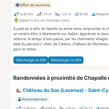
Office de tourisme
16,85 km
+74 m
-123 m
5h 00
Moyenn
Départ à Ars-sur-Formans (Ain)
À pied ou à vélo, en famille ou entre amis, empruntez le 
se rendre d'Ars à Montmerle-sur-Saône. Appréciez la douc
séduire, le temps d'une pause, par les charmants villages d
delà du parcours ! (Parc de Cibeins, Château de Fléchères,
pour le retour.
Télécharger le PDF
Télécharger le GPX
Randonnées à proximité de Chapelle
Château du Sou (Lacenas) - Saint-Cy
Visorandonneur
12,49 km
+649 m
-220 m
5h 25
Moy