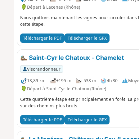
Départ à Lacenas (Rhône)
Nous quittons maintenant les vignes pour circuler dans le
cette étape.
Télécharger le PDF
Télécharger le GPX
Saint-Cyr le Chatoux - Chamelet
Visorandonneur
13,89 km
+195 m
-538 m
4h 30
Moy
Départ à Saint-Cyr-le-Chatoux (Rhône)
Cette quatrième étape est principalement en forêt. La pre
sur des chemins plus bruts.
Télécharger le PDF
Télécharger le GPX