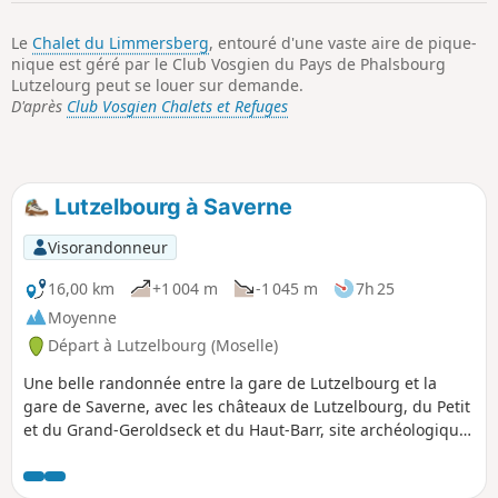
p
Le
Chalet du Limmersberg
, entouré d'une vaste aire de pique-
nique est géré par le Club Vosgien du Pays de Phalsbourg
Lutzelourg peut se louer sur demande.
D'après
Club Vosgien Chalets et Refuges
Lutzelbourg à Saverne
Visorandonneur
16,00 km
+1 004 m
-1 045 m
7h 25
Moyenne
Départ à Lutzelbourg (Moselle)
Une belle randonnée entre la gare de Lutzelbourg et la
gare de Saverne, avec les châteaux de Lutzelbourg, du Petit
et du Grand-Geroldseck et du Haut-Barr, site archéologique
avec des vestiges Gallo-romains et passage par la tour du
Brotsch.