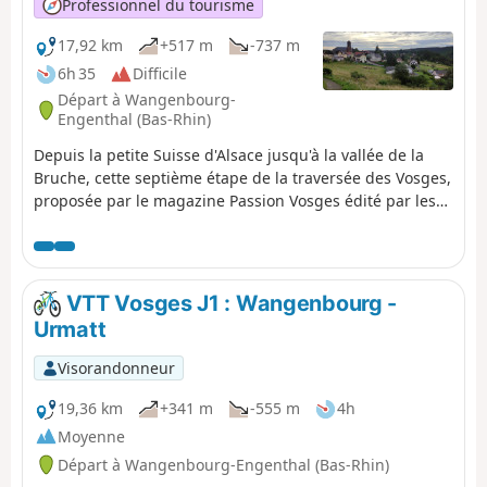
Professionnel du tourisme
17,92 km
+517 m
-737 m
6h 35
Difficile
Départ à Wangenbourg-
Engenthal (Bas-Rhin)
Depuis la petite Suisse d'Alsace jusqu'à la vallée de la
Bruche, cette septième étape de la traversée des Vosges,
proposée par le magazine Passion Vosges édité par les
DNA et L'Alsace, vous fait parcourir les hauts sauvages
du Schneeberg et découvrir les châteaux et la Cascade
du Nideck entre Wangenbourg-Engenthal et Urmatt. Une
étape racontée par Romain Gascon. Tout le trajet se fait
VTT Vosges J1 : Wangenbourg -
en suivant le Rectangle Rouge, sauf indication contraire.
Urmatt
Visorandonneur
19,36 km
+341 m
-555 m
4h
Moyenne
Départ à Wangenbourg-Engenthal (Bas-Rhin)