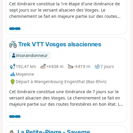
Cet itinéraire constitue la 1re étape d'une itinérance de
sept jours sur le versant alsacien des Vosges. Le
cheminement se fait en majeure partie sur des routes
forestières en bon état. Le balisage, excellent, est
constitué de plaquettes sur lesquelles figurent un logo
VTT Orange ou Rouge accompagné de la mention TMV
(Traversée du Massif Vosgien). Cette première étape est
Trek VTT Vosges alsaciennes
courte afin de se familiariser avec le terrain et la
signalétique.
Visorandonneur
192,47 km
+4 838 m
-4 819 m
7 jours
Moyenne
Départ à Wangenbourg-Engenthal (Bas-Rhin)
Cet itinéraire constitue une itinérance de 7 jours sur le
versant alsacien des Vosges. Le cheminement se fait en
majeure partie sur des routes forestières en bon état. Le
balisage, excellent, est constitué plaquettes sur
lesquelles figurent un logo VTT Orange ou Rouge
accompagné de la mention TMV (Traversée du Massif
Vosgien). Au cours de ces étapes, on peut avoir une
La Petite-Pierre - Saverne