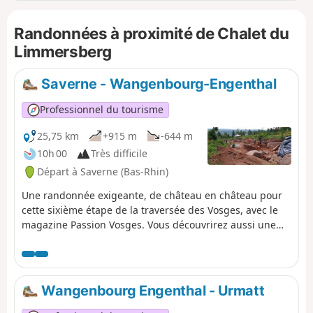
Randonnées à proximité de Chalet du
Limmersberg
Saverne - Wangenbourg-Engenthal
Professionnel du tourisme
25,75 km
+915 m
-644 m
10h 00
Très difficile
Départ à Saverne (Bas-Rhin)
Une randonnée exigeante, de château en château pour
cette sixième étape de la traversée des Vosges, avec le
magazine Passion Vosges. Vous découvrirez aussi une
belle vue sur la Chapelle Saint-Léon à Dabo. Une étape
racontée par Christian Bach dans le magazine Passion
Vosges édité par les DNA et L'Alsace.
Wangenbourg Engenthal - Urmatt