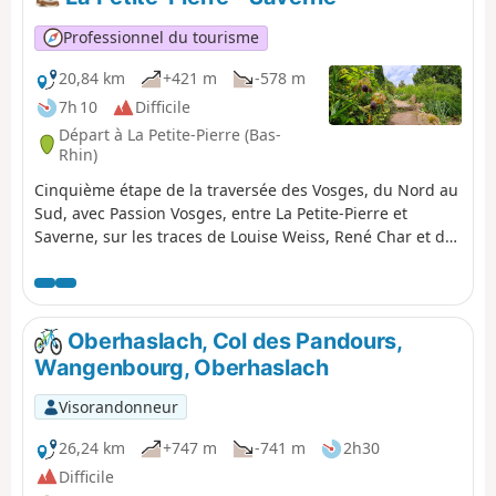
vision complète de la région: l'exploitation de la forêt
vosgienne, les châteaux, le vignoble alsacien, les villages
Professionnel du tourisme
colorés...
20,84 km
+421 m
-578 m
7h 10
Difficile
Départ à La Petite-Pierre (Bas-
Rhin)
Cinquième étape de la traversée des Vosges, du Nord au
Sud, avec Passion Vosges, entre La Petite-Pierre et
Saverne, sur les traces de Louise Weiss, René Char et de
Felsekaeth. Un randonnée racontée par Christian Bach,
que vous pouvez retrouver dans le magazine Passion
Vosges édité par les DNA et L'Alsace.
Oberhaslach, Col des Pandours,
Wangenbourg, Oberhaslach
Visorandonneur
26,24 km
+747 m
-741 m
2h30
Difficile