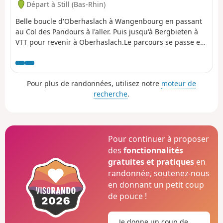
Départ à Still (Bas-Rhin)
Belle boucle d'Oberhaslach à Wangenbourg en passant
au Col des Pandours à l'aller. Puis jusqu'à Bergbieten à
VTT pour revenir à Oberhaslach.Le parcours se passe en
grande partie sur des chemins carrossables. Il y a
quelques passages techniques sur des singles assez
courts.
Pour plus de randonnées, utilisez notre
moteur de
recherche
.
Pour continuer à proposer
des
fonctionnalités
gratuites et pratiques
en
randonnée, soutenez-nous
en donnant un petit coup
de pouce !
Je donne un coup de