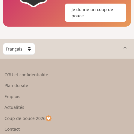
Je donne un coup de
pouce
C
R
h
e
o
t
i
o
s
CGU et confidentialité
u
i
r
s
Plan du site
e
s
n
e
Emplois
h
z
Actualités
a
u
u
n
Coup de pouce 2026
t
p
a
Contact
y