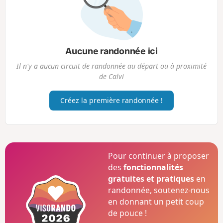
Aucune randonnée ici
Il n'y a aucun circuit de randonnée au départ ou à proximité
de Calvi
Créez la première randonnée !
Pour continuer à proposer
des
fonctionnalités
gratuites et pratiques
en
randonnée, soutenez-nous
en donnant un petit coup
de pouce !