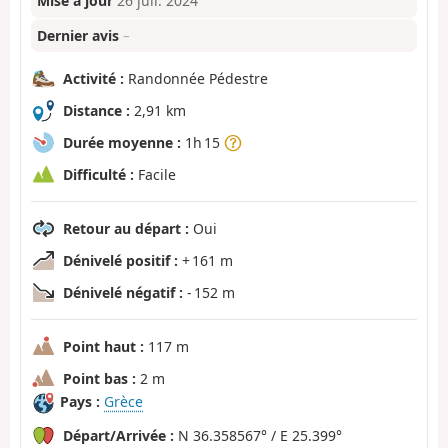
Mise à jour
26 juil. 2024
Dernier avis
–
Activité :
Randonnée Pédestre
Distance :
2,91 km
Durée moyenne :
1h 15
Difficulté :
Facile
Retour au départ :
Oui
Dénivelé positif :
+ 161 m
Dénivelé négatif :
- 152 m
Point haut :
117 m
Point bas :
2 m
Pays :
Grèce
Départ/Arrivée :
N 36.358567° / E 25.399°