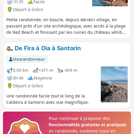
1h 35
Facile
Départ à Grèce
Petite randonnée, en boucle, depuis Akrotiri village, en
passant près d'un site archéologique, avec accès à la plage
de Red Beach et finissant par les ruines du château vénitien
(point de vue remarquable sur la Caldeira).
De Fira à Oia à Santorin
Visorandonneur
9,09 km
+371 m
-459 m
3h 40
Moyenne
Départ à Grèce
Une randonnée facile tout le long de la
Caldeira à Santorin avec vue magnifique.
Pour continuer à proposer des
fonctionnalités gratuites et pratiques
en randonnée, soutenez-nous en