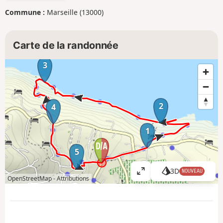
Commune :
Marseille (13000)
Carte de la randonnée
3
2
4
1
5
3D
NOUVEAU
A
OpenStreetMap -
Attributions
ff
i
c
h