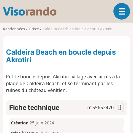
V
O
i
u
s
v
o
Randonnées
Grèce
Caldeira Beach en boucle depuis Akrotiri
r
r
i
a
r
n
Caldeira Beach en boucle depuis
l
d
a
Akrotiri
o
n
a
Petite boucle depuis Akrotiri, village avec accès à la
v
i
plage de Caldeira Beach, et se terminant par les
g
ruines du château vénitien.
a
t
Fiche technique
n°
55652470
i
o
n
Création
25 juin 2024