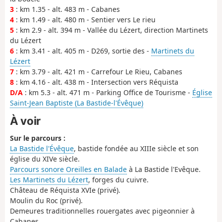
3
: km 1.35 - alt. 483 m - Cabanes
4
: km 1.49 - alt. 480 m - Sentier vers Le rieu
5
: km 2.9 - alt. 394 m - Vallée du Lézert, direction Martinets
du Lézert
6
: km 3.41 - alt. 405 m - D269, sortie des -
Martinets du
Lézert
7
: km 3.79 - alt. 421 m - Carrefour Le Rieu, Cabanes
8
: km 4.16 - alt. 438 m - Intersection vers Réquista
D/A
: km 5.3 - alt. 471 m - Parking Office de Tourisme -
Église
Saint-Jean Baptiste (La Bastide-l'Évêque)
À voir
Sur le parcours :
La Bastide l'Évêque
, bastide fondée au XIIIe siècle et son
église du XIVe siècle.
Parcours sonore Oreilles en Balade
à La Bastide l'Evêque.
Les Martinets du Lézert
, forges du cuivre.
Château de Réquista XVIe (privé).
Moulin du Roc (privé).
Demeures traditionnelles rouergates avec pigeonnier à
Cabanes.