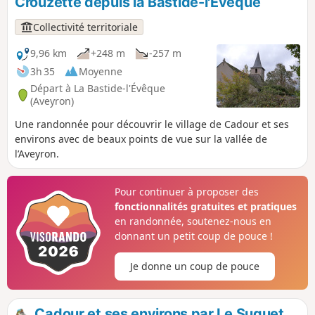
Crouzette depuis la Bastide-l'Évêque
Collectivité territoriale
9,96 km
+248 m
-257 m
3h 35
Moyenne
Départ à La Bastide-l'Évêque
(Aveyron)
Une randonnée pour découvrir le village de Cadour et ses
environs avec de beaux points de vue sur la vallée de
l’Aveyron.
Pour continuer à proposer des
fonctionnalités gratuites et pratiques
en randonnée, soutenez-nous en
donnant un petit coup de pouce !
Je donne un coup de pouce
Cadour et ses environs par Le Suquet