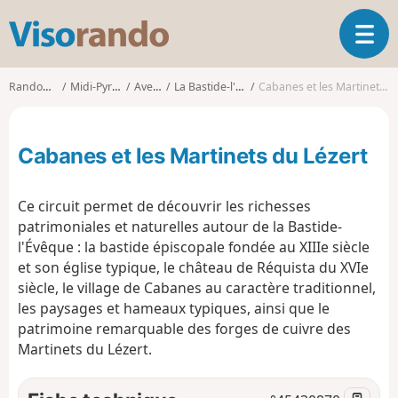
V
O
i
u
s
v
o
Randonnées
Midi-Pyrénées
Aveyron
La Bastide-l'Évêque
Cabanes et les Martinets du Lézert
r
r
i
a
r
n
Cabanes et les Martinets du Lézert
l
d
a
o
n
Ce circuit permet de découvrir les richesses
a
patrimoniales et naturelles autour de la Bastide-
v
l'Évêque : la bastide épiscopale fondée au XIIIe siècle
i
g
et son église typique, le château de Réquista du XVIe
a
siècle, le village de Cabanes au caractère traditionnel,
t
les paysages et hameaux typiques, ainsi que le
i
patrimoine remarquable des forges de cuivre des
o
Martinets du Lézert.
n