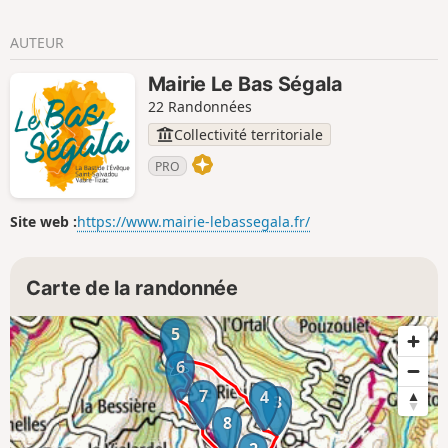
AUTEUR
Mairie Le Bas Ségala
22 Randonnées
Collectivité territoriale
PRO
Site web :
https://www.mairie-lebassegala.fr/
Carte de la randonnée
5
6
7
4
3
8