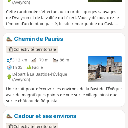
(Aveyron)
Cette randonnée s’effectue au cœur des gorges sauvages
de l'Aveyron et de la vallée du Lézert. Vous y découvrirez le
témoin d’un lointain passé, le site remarquable du Cayla
avec son pont aux origines antiques, sa tour de guet du
Moyen Age et son ancien hameau.
Chemin de Paurès
Collectivité territoriale
3,12 km
+79 m
-86 m
1h 05
Facile
Départ à La Bastide-l'Évêque
(Aveyron)
Un circuit pour découvrir les environs de la Bastide-l’Évêque
avec de magnifiques points de vue sur le village ainsi que
sur le château de Réquista.
Cadour et ses environs
Collectivité territoriale