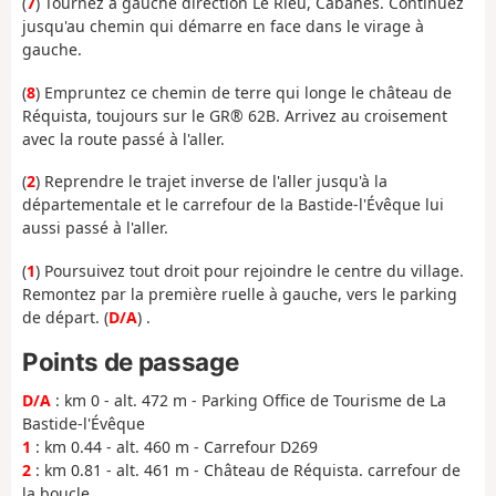
(
7
) Tournez à gauche direction Le Rieu, Cabanes. Continuez
jusqu'au chemin qui démarre en face dans le virage à
gauche.
(
8
) Empruntez ce chemin de terre qui longe le château de
Réquista, toujours sur le GR® 62B. Arrivez au croisement
avec la route passé à l'aller.
(
2
) Reprendre le trajet inverse de l'aller jusqu'à la
départementale et le carrefour de la Bastide-l'Évêque lui
aussi passé à l'aller.
(
1
) Poursuivez tout droit pour rejoindre le centre du village.
Remontez par la première ruelle à gauche, vers le parking
de départ. (
D/A
) .
Points de passage
D/A
: km 0 - alt. 472 m - Parking Office de Tourisme de La
Bastide-l'Évêque
1
: km 0.44 - alt. 460 m - Carrefour D269
2
: km 0.81 - alt. 461 m - Château de Réquista. carrefour de
la boucle