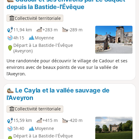
depuis la Bastide-l'Évêque
Collectivité territoriale
11,94 km
+283 m
-289 m
4h 15
Moyenne
Départ à La Bastide-l'Évêque
(Aveyron)
Une randonnée pour découvrir le village de Cadour et ses
environs avec de beaux points de vue sur la vallée de
l’Aveyron.
Le Cayla et la vallée sauvage de
l'Aveyron
Collectivité territoriale
15,59 km
+415 m
-420 m
5h 40
Moyenne
Départ à La Bastide-l'Évêque