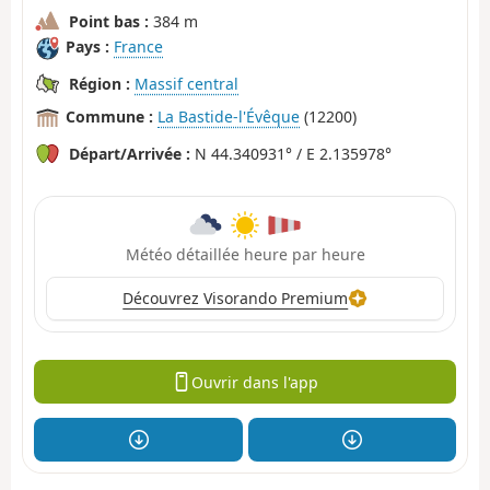
Point bas :
384 m
Pays :
France
Région :
Massif central
Commune :
La Bastide-l'Évêque
(12200)
Départ/Arrivée :
N 44.340931° / E 2.135978°
Météo détaillée heure par heure
Découvrez Visorando Premium
Ouvrir dans l'app