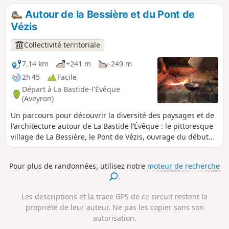
Autour de la Bessière et du Pont de
Vézis
Collectivité territoriale
7,14 km
+241 m
-249 m
2h 45
Facile
Départ à La Bastide-l'Évêque
(Aveyron)
Un parcours pour découvrir la diversité des paysages et de
l'architecture autour de La Bastide l’Évêque : le pittoresque
village de La Bessière, le Pont de Vézis, ouvrage du début
du XXe siècle construit pour l’activité minière de la
commune, les plateaux qui offrent de magnifiques points
Pour plus de randonnées, utilisez notre
moteur de recherche
de vue sur le Ségala et les vallées sauvages du Lézert et de
.
l’Aveyron.
Les descriptions et la trace GPS de ce circuit restent la
propriété de leur auteur. Ne pas les copier sans son
autorisation.