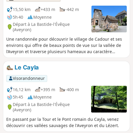
15,50 km
+433 m
-442 m
5h 40
Moyenne
Départ à La Bastide-l'Évêque
(Aveyron)
Une randonnée pour découvrir le village de Cadour et ses
environs qui offre de beaux points de vue sur la vallée de
l’Aveyron et traverse plusieurs hameaux au caractère
architectural traditionnel du Ségala.
Le Cayla
Visorandonneur
16,12 km
+395 m
-400 m
5h 45
Moyenne
Départ à La Bastide-l'Évêque
(Aveyron)
En passant par la Tour et le Pont romain du Cayla, venez
découvrir ces vallées sauvages de l'Aveyron et du Lézert.