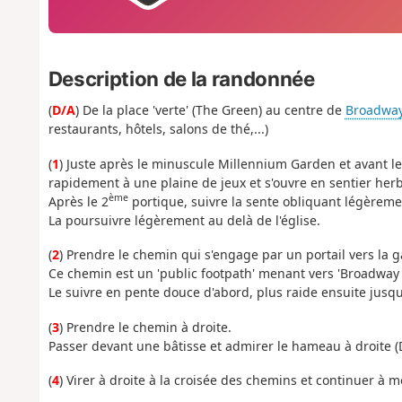
Description de la randonnée
(
D/A
) De la place 'verte' (The Green) au centre de
Broadwa
restaurants, hôtels, salons de thé,...)
(
1
) Juste après le minuscule Millennium Garden et avant l
rapidement à une plaine de jeux et s'ouvre en sentier he
ème
Après le 2
portique, suivre la sente obliquant légèremen
La poursuivre légèrement au delà de l'église.
(
2
) Prendre le chemin qui s'engage par un portail vers la 
Ce chemin est un 'public footpath' menant vers 'Broadway
Le suivre en pente douce d'abord, plus raide ensuite jusq
(
3
) Prendre le chemin à droite.
Passer devant une bâtisse et admirer le hameau à droite (Do
(
4
) Virer à droite à la croisée des chemins et continuer à