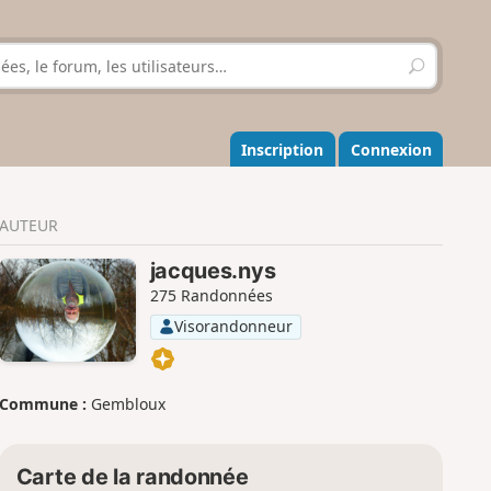
R
e
c
h
e
Inscription
Connexion
r
c
h
AUTEUR
e
r
jacques.nys
275 Randonnées
Visorandonneur
Commune :
Gembloux
Carte de la randonnée