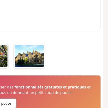
oser des
fonctionnalités gratuites et pratiques
en
us en donnant un petit coup de pouce !
e pouce