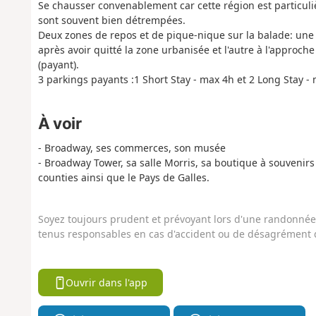
Se chausser convenablement car cette région est particuli
sont souvent bien détrempées.
Deux zones de repos et de pique-nique sur la balade: une j
après avoir quitté la zone urbanisée et l'autre à l'approc
(payant).
3 parkings payants :1 Short Stay - max 4h et 2 Long Stay 
À voir
- Broadway, ses commerces, son musée
- Broadway Tower, sa salle Morris, sa boutique à souvenir
counties ainsi que le Pays de Galles.
Soyez toujours prudent et prévoyant lors d'une randonnée. 
tenus responsables en cas d'accident ou de désagrément q
Ouvrir dans l'app