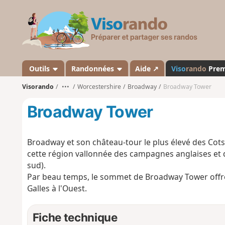
V
i
s
o
r
a
Outils
Randonnées
Aide ↗
Viso
rando
Pre
n
Visorando
•••
Worcestershire
Broadway
Broadway Tower
d
o
Broadway Tower
Broadway et son château-tour le plus élevé des Cot
cette région vallonnée des campagnes anglaises et 
sud).
Par beau temps, le sommet de Broadway Tower offre 
Galles à l'Ouest.
Fiche technique