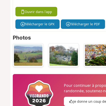
Ouvrir dans l'app
Télécharger le GPX
Télécharger le PDF
Photos
Pour continuer à prop
randonnée, soutenez-no
Je donne un coup d