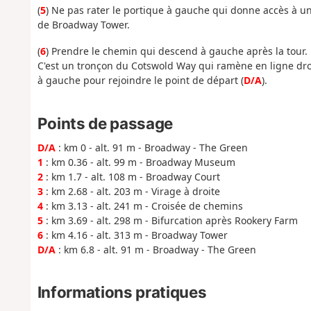
(
5
) Ne pas rater le portique à gauche qui donne accès à un
de Broadway Tower.
(
6
) Prendre le chemin qui descend à gauche après la tour.
C'est un tronçon du Cotswold Way qui ramène en ligne droi
à gauche pour rejoindre le point de départ (
D/A
).
Points de passage
D/A
: km 0 - alt. 91 m - Broadway - The Green
1
: km 0.36 - alt. 99 m - Broadway Museum
2
: km 1.7 - alt. 108 m - Broadway Court
3
: km 2.68 - alt. 203 m - Virage à droite
4
: km 3.13 - alt. 241 m - Croisée de chemins
5
: km 3.69 - alt. 298 m - Bifurcation après Rookery Farm
6
: km 4.16 - alt. 313 m - Broadway Tower
D/A
: km 6.8 - alt. 91 m - Broadway - The Green
Informations pratiques