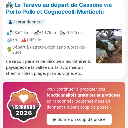
Le Taravo au départ de Cassone via
Porto Pollo et Cognoccolli Monticchi
Visorandonneur
68,64 km
+1 176 m
-1 166 m
6h
Difficile
Départ à Petreto-Bicchisano (Corse-du-
Sud)
Ce circuit permet de découvrir les différents
paysages de la vallée du Taravo, maquis,
chemin côtier, plage, prairie, vigne, etc.
Pour continuer à proposer des
fonctionnalités gratuites et pratiques
en randonnée, soutenez-nous en
donnant un petit coup de pouce !
Je donne un coup de pouce