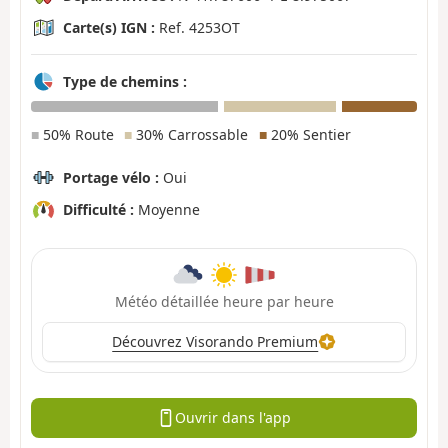
Carte(s) IGN :
Ref. 4253OT
Type de chemins :
■
50% Route
■
30% Carrossable
■
20% Sentier
Portage vélo :
Oui
Difficulté :
Moyenne
Météo détaillée heure par heure
Découvrez Visorando Premium
Ouvrir dans l'app