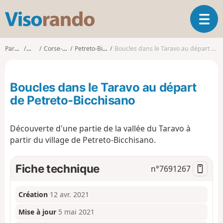
V
O
i
u
s
v
o
Parcours
Corse
Corse-du-Sud
Petreto-Bicchisano
Boucles dans le Taravo au départ de Petreto-Bicchisano
r
r
i
a
r
n
Boucles dans le Taravo au départ
l
d
a
de Petreto-Bicchisano
o
n
a
Découverte d'une partie de la vallée du Taravo à
v
i
partir du village de Petreto-Bicchisano.
g
a
Fiche technique
n°
7691267
t
i
o
Création
12 avr. 2021
n
Mise à jour
5 mai 2021