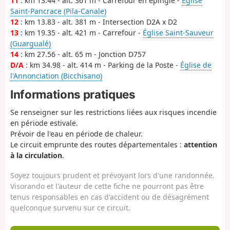
11
: km 13.44 - alt. 361 m - Carrefour en épingle -
Église
Saint-Pancrace (Pila-Canale)
12
: km 13.83 - alt. 381 m - Intersection D2A x D2
13
: km 19.35 - alt. 421 m - Carrefour -
Église Saint-Sauveur
(Guargualé)
14
: km 27.56 - alt. 65 m - Jonction D757
D/A
: km 34.98 - alt. 414 m - Parking de la Poste -
Église de
l'Annonciation (Bicchisano)
Informations pratiques
Se renseigner sur les restrictions liées aux risques incendie
en période estivale.
Prévoir de l'eau en période de chaleur.
Le circuit emprunte des routes départementales :
attention
à la circulation
.
Soyez toujours prudent et prévoyant lors d'une randonnée.
Visorando et l'auteur de cette fiche ne pourront pas être
tenus responsables en cas d'accident ou de désagrément
quelconque survenu sur ce circuit.