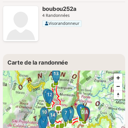
boubou252a
4 Randonnées
Visorandonneur
Carte de la randonnée
13
11
12
5
4
2
6
3
1
10
7
14
9
8