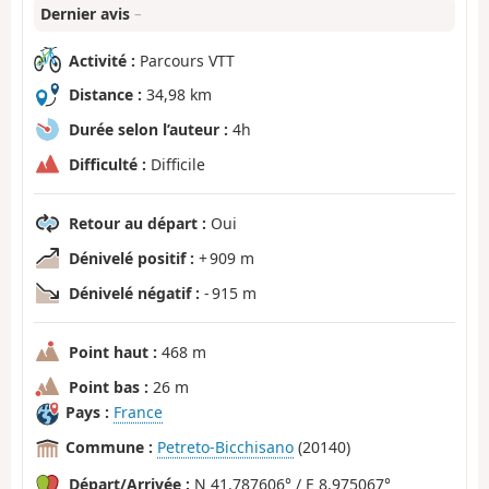
Dernier avis
–
Activité :
Parcours VTT
Distance :
34,98 km
Durée selon l’auteur :
4h
Difficulté :
Difficile
Retour au départ :
Oui
Dénivelé positif :
+ 909 m
Dénivelé négatif :
- 915 m
Point haut :
468 m
Point bas :
26 m
Pays :
France
Commune :
Petreto-Bicchisano
(20140)
Départ/Arrivée :
N 41.787606° / E 8.975067°