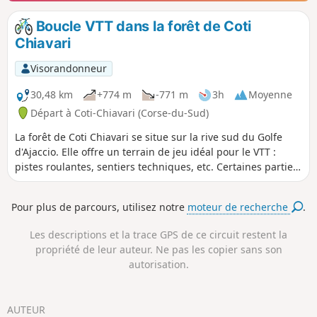
Boucle VTT dans la forêt de Coti
Chiavari
Visorandonneur
30,48 km
+774 m
-771 m
3h
Moyenne
Départ à Coti-Chiavari (Corse-du-Sud)
La forêt de Coti Chiavari se situe sur la rive sud du Golfe
d'Ajaccio. Elle offre un terrain de jeu idéal pour le VTT :
pistes roulantes, sentiers techniques, etc. Certaines parties
du circuit sont doublées. Il s'agit d'un choix.
Pour plus de parcours, utilisez notre
moteur de recherche
.
Les descriptions et la trace GPS de ce circuit restent la
propriété de leur auteur. Ne pas les copier sans son
autorisation.
AUTEUR