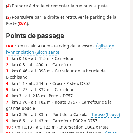
(
4
) Prendre à droite et remonter la rue puis la piste.
(
3
) Poursuivre par la droite et retrouver le parking de la
Poste (
D/A
).
Points de passage
D/A
: km 0 - alt. 414 m - Parking de la Poste -
Église de
l'Annonciation (Bicchisano)
1
: km 0.16 - alt. 415 m - Carrefour
2
: km 0.3 - alt. 400 m - Carrefour
3
: km 0.46 - alt. 398 m - Carrefour de la boucle de
Bicchisano
4
: km 1.1 - alt. 344 m - Croci - Piste x D757
5
: km 1.27 - alt. 332 m - Carrefour
6
: km 3 - alt. 218 m - Piste x D757
7
: km 3.76 - alt. 182 m - Route D757 - Carrefour de la
grande boucle
8
: km 8.26 - alt. 33 m - Pont de la Calzola -
Taravo (fleuve)
9
: km 8.61 - alt. 43 m - Carrefour D302 x D757
10
: km 10.13 - alt. 123 m - Intersection D302 x Piste