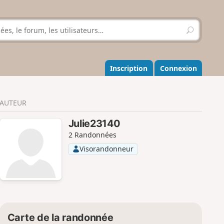
R
e
c
h
e
Inscription
Connexion
r
c
h
AUTEUR
e
r
Julie23140
2 Randonnées
Visorandonneur
Carte de la randonnée