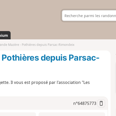
mium
rande Mazère - Pothières depuis Parsac-Rimondeix
 Pothières depuis Parsac-
gette. Il vous est proposé par l'association "Les
n°
64875773