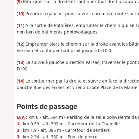
(
9
) Bifurquer sur la droite et continuer tout droit jusqu'au 
(
10
) Prendre à gauche, puis suivre la première route sur la
(
11
) À la sortie de Pothières, emprunter le chemin qui se si
non loin de bâtiments photovoltaïques.
(
12
) Emprunter alors le chemin sur la droite avant les bâti
Verreau et continuer tout droit jusqu'à la D50.
(
13
) La suivre à gauche direction Parsac, traverser le pont
D100.
(
14
) Le contourner par la droite et suivre en face la direc
gauche Rue des Écoles, et virer à droite Place de la Mairie 
Points de passage
D/A
: km 0 - alt. 394 m - Parking de la salle polyvalente de
1
: km 0.59 - alt. 392 m - Carrefour de La Chapelle
2
: km 1.9 - alt. 385 m - Carrefour de sentiers
3
: km 2.34 - alt. 380 m - Pont de pierre