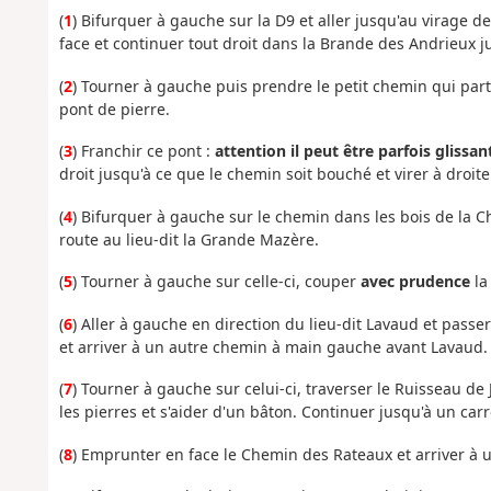
(
1
) Bifurquer à gauche sur la D9 et aller jusqu'au virage d
face et continuer tout droit dans la Brande des Andrieux j
(
2
) Tourner à gauche puis prendre le petit chemin qui part 
pont de pierre.
(
3
) Franchir ce pont :
attention il peut être parfois glissan
droit jusqu'à ce que le chemin soit bouché et virer à droite
(
4
) Bifurquer à gauche sur le chemin dans les bois de la C
route au lieu-dit la Grande Mazère.
(
5
) Tourner à gauche sur celle-ci, couper
avec prudence
la
(
6
) Aller à gauche en direction du lieu-dit Lavaud et passe
et arriver à un autre chemin à main gauche avant Lavaud.
(
7
) Tourner à gauche sur celui-ci, traverser le Ruisseau de 
les pierres et s'aider d'un bâton. Continuer jusqu'à un ca
(
8
) Emprunter en face le Chemin des Rateaux et arriver à