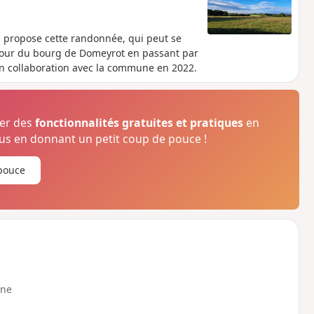
 propose cette randonnée, qui peut se
e tour du bourg de Domeyrot en passant par
en collaboration avec la commune en 2022.
ser des
fonctionnalités gratuites et pratiques
en
s en donnant un petit coup de pouce !
pouce
ne