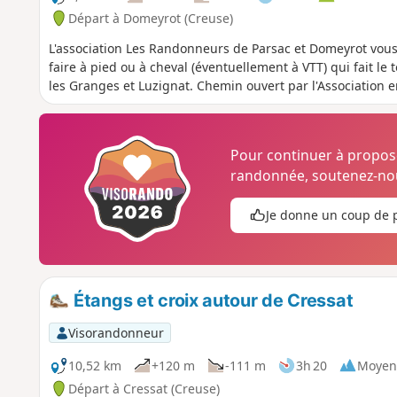
Départ à Domeyrot (Creuse)
L'association Les Randonneurs de Parsac et Domeyrot vous
faire à pied ou à cheval (éventuellement à VTT) qui fait l
les Granges et Luzignat. Chemin ouvert par l'Association 
Pour continuer à propo
randonnée, soutenez-nou
Je donne un coup de 
Étangs et croix autour de Cressat
Visorandonneur
10,52 km
+120 m
-111 m
3h 20
Moyen
Départ à Cressat (Creuse)