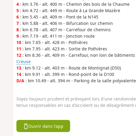
4
: km 3.76 - alt. 400 m - Chemin des bois de la Chaume
5
: km 4.72 - alt. 449 m - Route à La Grande Mazère
6
: km 5.45 - alt. 409 m - Pont de la N145
7
: km 5.88 - alt. 406 m - Bifurcation sur chemin
8
: km 6.78 - alt. 407 m - Carrefour de chemins
9
: km 7.19 - alt. 411 m - Jonction route
10
: km 7.65 - alt. 428 m - Pothières
11
: km 7.95 - alt. 423 m - Sortie de Pothières
12
: km 8.36 - alt. 409 m - Carrefour, non loin de bâtiment
Creuse
13
: km 9.12 - alt. 403 m - Route de Montignat (D50)
14
: km 9.91 - alt. 399 m - Rond-point de la D100
D/A
: km 10.49 - alt. 394 m - Parking de la salle polyvalent
Soyez toujours prudent et prévoyant lors d'une randonnée. 
tenus responsables en cas d'accident ou de désagrément q
Ouvrir dans l'app