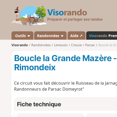
V
i
s
o
r
a
Outils
Randonnées
Aide ↗
Viso
rando
Pre
n
Visorando
Randonnées
Limousin
Creuse
Parsac
Boucle la G
d
o
Boucle la Grande Mazère -
Rimondeix
Ce circuit vous fait découvrir le Ruisseau de la Jarna
Randonneurs de Parsac Domeyrot"
Fiche technique