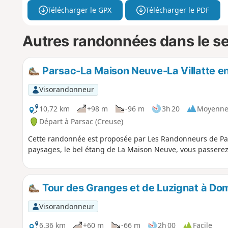
Télécharger le GPX
Télécharger le PDF
Autres randonnées dans le s
Parsac-La Maison Neuve-La Villatte en
Visorandonneur
10,72 km
+98 m
-96 m
3h 20
Moyenn
Départ à Parsac (Creuse)
Cette randonnée est proposée par Les Randonneurs de Pa
paysages, le bel étang de La Maison Neuve, vous passerez 
Tour des Granges et de Luzignat à Do
Visorandonneur
6,36 km
+60 m
-66 m
2h 00
Facile