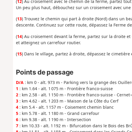
(
12
) Au croisement avec le chemin de la ferme, partez tout 
Un peu plus haut, débouchez sur un croisement avec une r
(
13
) Trouvez le chemin qui part à droite (Nord) dans un bea
descente. Continuez sur cette route, dépassez la Ferme de 
(
14
) Au croisement devant la ferme, partez sur la droite et 
et atteignez un carrefour routier.
(
15
) Dans le village, partez à droite, dépassez le cimetière 
Points de passage
D/A
: km 0 - alt. 973 m - Parking vers la grange des Ouiller
1
: km 1.64 - alt. 1 075 m - Frontière franco-suisse
2
: km 2.58 - alt. 1 150 m - Frontière franco-suisse - Cerne
3
: km 4.62 - alt. 1 203 m - Maison de la Côte du Cerf
4
: km 5.4 - alt. 1 157 m - Coisement chemin blanc
5
: km 5.78 - alt. 1 180 m - Grand carrefour
6
: km 9.38 - alt. 1 190 m - Intersection
7
: km 10.33 - alt. 1 192 m - Bifurcation dans le Bois des Br
8
: km 11.51 - alt. 1 158 m - Croisement dans les Grands Ce