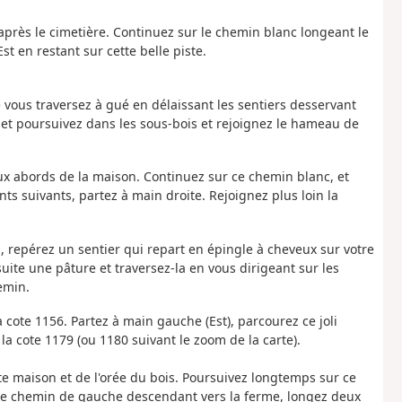
 après le cimetière. Continuez sur le chemin blanc longeant le
st en restant sur cette belle piste.
e vous traversez à gué en délaissant les sentiers desservant
e et poursuivez dans les sous-bois et rejoignez le hameau de
aux abords de la maison. Continuez sur ce chemin blanc, et
ts suivants, partez à main droite. Rejoignez plus loin la
on, repérez un sentier qui repart en épingle à cheveux sur votre
suite une pâture et traversez-la en vous dirigeant sur les
emin.
a cote 1156. Partez à main gauche (Est), parcourez ce joli
la cote 1179 (ou 1180 suivant le zoom de la carte).
ite maison et de l'orée du bois. Poursuivez longtemps sur ce
ez le chemin de gauche descendant vers la ferme, longez deux