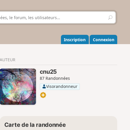
R
e
c
h
e
Inscription
Connexion
r
c
h
AUTEUR
e
r
cnu25
87 Randonnées
Visorandonneur
Carte de la randonnée