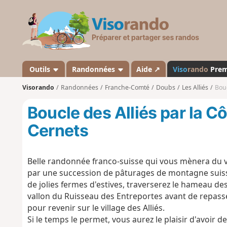
V
i
s
o
r
a
Outils
Randonnées
Aide ↗
Viso
rando
Pre
n
Visorando
Randonnées
Franche-Comté
Doubs
Les Alliés
Bouc
d
o
Boucle des Alliés par la C
Cernets
Belle randonnée franco-suisse qui vous mènera du va
par une succession de pâturages de montagne suisse
de jolies fermes d'estives, traverserez le hameau de
vallon du Ruisseau des Entreportes avant de repasser
pour revenir sur le village des Alliés.
Si le temps le permet, vous aurez le plaisir d'avoir d