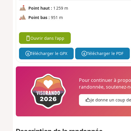
Point haut :
1 259 m
Point bas :
951 m
Ouvrir dans l'app
Télécharger le GPX
Télécharger le PDF
Pour continuer à prop
randonnée, soutenez-no
Je donne un coup d