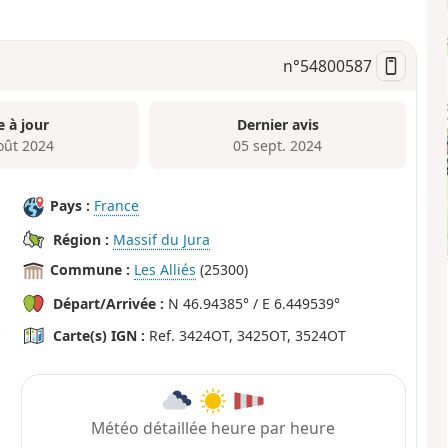
n°
54800587
e à jour
Dernier avis
oût 2024
05 sept. 2024
Pays :
France
Région :
Massif du Jura
Commune :
Les Alliés
(25300)
Départ/Arrivée :
N 46.94385° / E 6.449539°
Carte(s) IGN :
Ref. 3424OT, 3425OT, 3524OT
Météo détaillée heure par heure