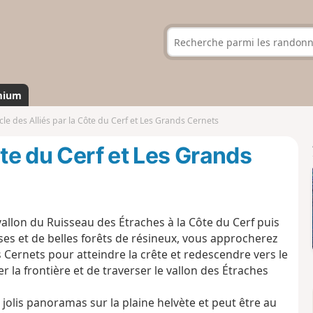
mium
le des Alliés par la Côte du Cerf et Les Grands Cernets
ôte du Cerf et Les Grands
llon du Ruisseau des Étraches à la Côte du Cerf puis
s et de belles forêts de résineux, vous approcherez
s Cernets pour atteindre la crête et redescendre vers le
 la frontière et de traverser le vallon des Étraches
e jolis panoramas sur la plaine helvète et peut être au