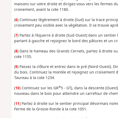
maisons sur votre droite et dirigez-vous vers les fermes 
croisement, avant la cote 1180.
(
6
) Continuez légèrement à droite (Sud) sur la trace princi
croisement peu visible avec la végétation. Il se trouve aprè
(
7
) Partez à l'équerre à droite (Sud-Ouest) dans un sentier 
partant à gauche et rejoignez le bord des pâtures et un 
(
8
) Dans le hameau des Grands Cernets, partez à droite sur 
cote 1155.
(
9
) Passez la clôture et entrez dans le pré (Nord-Ouest). Di
du bois. Continuez la montée et rejoignez un croisement
Taureau à la cote 1234.
®
(
10
) Continuez sur les GR
5 - GTJ, dans la descente (Ouest
nouveau dans le bois pour atteindre un carrefour de chemin
(
11
) Partez à droite sur le sentier principal désormais no
Ferme de la Grosse-Ronde à la cote 1051.