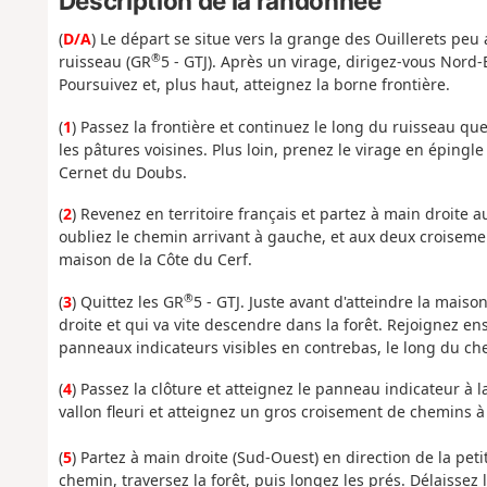
Description de la randonnée
(
D/A
) Le départ se situe vers la grange des Ouillerets peu
®
ruisseau (GR
5 - GTJ). Après un virage, dirigez-vous Nord-E
Poursuivez et, plus haut, atteignez la borne frontière.
(
1
) Passez la frontière et continuez le long du ruisseau qu
les pâtures voisines. Plus loin, prenez le virage en épingl
Cernet du Doubs.
(
2
) Revenez en territoire français et partez à main droite 
oubliez le chemin arrivant à gauche, et aux deux croisemen
maison de la Côte du Cerf.
®
(
3
) Quittez les GR
5 - GTJ. Juste avant d'atteindre la mais
droite et qui va vite descendre dans la forêt. Rejoignez en
panneaux indicateurs visibles en contrebas, le long du ch
(
4
) Passez la clôture et atteignez le panneau indicateur à l
vallon fleuri et atteignez un gros croisement de chemins à 
(
5
) Partez à main droite (Sud-Ouest) en direction de la pet
chemin, traversez la forêt, puis longez les prés. Délaiss