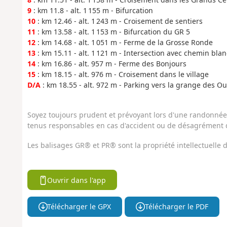
9
: km 11.8 - alt. 1 155 m - Bifurcation
10
: km 12.46 - alt. 1 243 m - Croisement de sentiers
11
: km 13.58 - alt. 1 153 m - Bifurcation du GR 5
12
: km 14.68 - alt. 1 051 m - Ferme de la Grosse Ronde
13
: km 15.11 - alt. 1 121 m - Intersection avec chemin blan
14
: km 16.86 - alt. 957 m - Ferme des Bonjours
15
: km 18.15 - alt. 976 m - Croisement dans le village
D/A
: km 18.55 - alt. 972 m - Parking vers la grange des Oui
Soyez toujours prudent et prévoyant lors d'une randonnée. 
tenus responsables en cas d'accident ou de désagrément q
Les balisages GR® et PR® sont la propriété intellectuelle
Ouvrir dans l'app
Télécharger le GPX
Télécharger le PDF