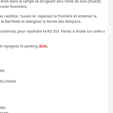
droit dans la rampe se dirigeant vers l'orée du bois (Ouest).
oute forestière.
u raidillon. Suivez-le, repassez la frontière et entamez la
la Barillette et atteignez la Ferme des Bonjours.
continuez pour rejoindre la RD 353. Partez à droite sur celle-ci
et rejoignez le parking (
D/A
).
ets
t-du-Doubs
ûlés
rnets