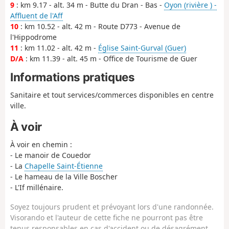
9
: km 9.17 - alt. 34 m - Butte du Dran - Bas -
Oyon (rivière ) -
Affluent de l'Aff
10
: km 10.52 - alt. 42 m - Route D773 - Avenue de
l'Hippodrome
11
: km 11.02 - alt. 42 m -
Église Saint-Gurval (Guer)
D/A
: km 11.39 - alt. 45 m - Office de Tourisme de Guer
Informations pratiques
Sanitaire et tout services/commerces disponibles en centre
ville.
À voir
À voir en chemin :
- Le manoir de Couedor
- La
Chapelle Saint-Étienne
- Le hameau de la Ville Boscher
- L'If millénaire.
Soyez toujours prudent et prévoyant lors d'une randonnée.
Visorando et l'auteur de cette fiche ne pourront pas être
tenus responsables en cas d'accident ou de désagrément