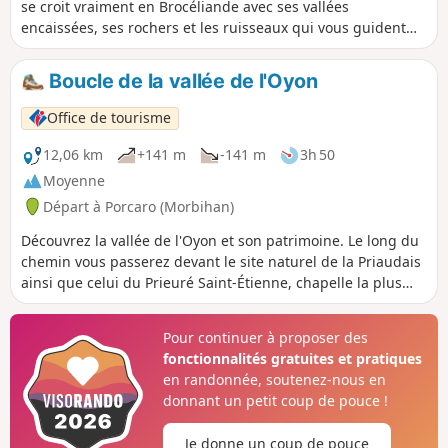
se croit vraiment en Brocéliande avec ses vallées
encaissées, ses rochers et les ruisseaux qui vous guident
une bonne partie de votre balade. Des panneaux le long du
circuit vous expliquent l'histoire de la commune.
Boucle de la vallée de l'Oyon
Office de tourisme
12,06 km
+141 m
-141 m
3h 50
Moyenne
Départ à Porcaro (Morbihan)
Découvrez la vallée de l'Oyon et son patrimoine. Le long du
chemin vous passerez devant le site naturel de la Priaudais
ainsi que celui du Prieuré Saint-Étienne, chapelle la plus
ancienne du Morbihan.
Pour continuer à proposer des
fonctionnalités gratuites et pratiques
en randonnée, soutenez-nous en
donnant un petit coup de pouce !
Je donne un coup de pouce