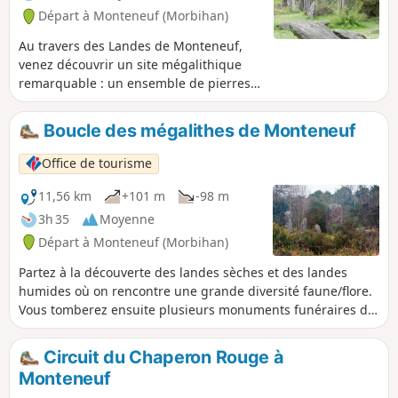
Départ à Monteneuf (Morbihan)
Au travers des Landes de Monteneuf,
venez découvrir un site mégalithique
remarquable : un ensemble de pierres
dressées, d'allées couvertes et de
menhirs isolés. Moins spectaculaire que
Boucle des mégalithes de Monteneuf
celui de Carnac, il n'en est pas moins
très intéressant par la présence d'un
Office de tourisme
site en cours de rénovation où les
archéologues régionaux ont mis en
11,56 km
+101 m
-98 m
scène aussi bien l'habitat de l'époque
3h 35
Moyenne
que les méthodes de redressement des
Départ à Monteneuf (Morbihan)
pierres.
Partez à la découverte des landes sèches et des landes
humides où on rencontre une grande diversité faune/flore.
Vous tomberez ensuite plusieurs monuments funéraires du
néolithique (la Loge Morinais, l'Allée Couverte de Bordouès).
Un peu plus loin se trouve le site mégalithique des Pierres
Circuit du Chaperon Rouge à
droites, l'un des plus importants site archéologique de
Monteneuf
Bretagne centrale. Il compte 420 menhirs, dont une