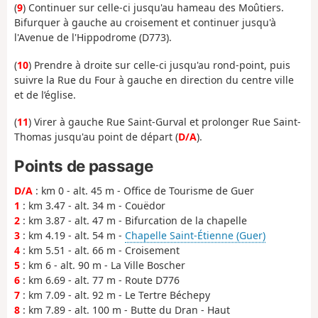
(
9
) Continuer sur celle-ci jusqu'au hameau des Moûtiers.
Bifurquer à gauche au croisement et continuer jusqu'à
l'Avenue de l'Hippodrome (D773).
(
10
) Prendre à droite sur celle-ci jusqu'au rond-point, puis
suivre la Rue du Four à gauche en direction du centre ville
et de l’église.
(
11
) Virer à gauche Rue Saint-Gurval et prolonger Rue Saint-
Thomas jusqu'au point de départ (
D/A
).
Points de passage
D/A
: km 0 - alt. 45 m - Office de Tourisme de Guer
1
: km 3.47 - alt. 34 m - Couëdor
2
: km 3.87 - alt. 47 m - Bifurcation de la chapelle
3
: km 4.19 - alt. 54 m -
Chapelle Saint-Étienne (Guer)
4
: km 5.51 - alt. 66 m - Croisement
5
: km 6 - alt. 90 m - La Ville Boscher
6
: km 6.69 - alt. 77 m - Route D776
7
: km 7.09 - alt. 92 m - Le Tertre Béchepy
8
: km 7.89 - alt. 100 m - Butte du Dran - Haut