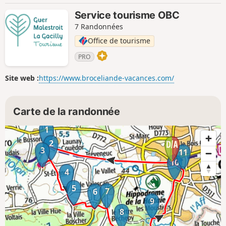
Service tourisme OBC
7 Randonnées
Office de tourisme
PRO
Site web :
https://www.broceliande-vacances.com/
Carte de la randonnée
1
2
3
11
10
4
5
7
6
9
8