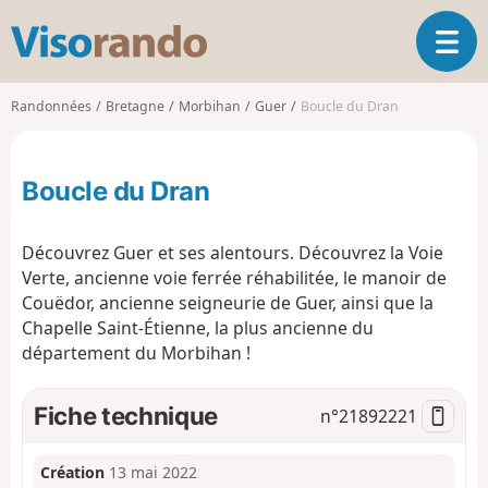
V
O
i
u
s
v
o
Randonnées
Bretagne
Morbihan
Guer
Boucle du Dran
r
r
i
a
r
n
Boucle du Dran
l
d
a
o
n
Découvrez Guer et ses alentours. Découvrez la Voie
a
Verte, ancienne voie ferrée réhabilitée, le manoir de
v
Couëdor, ancienne seigneurie de Guer, ainsi que la
i
g
Chapelle Saint-Étienne, la plus ancienne du
a
département du Morbihan !
t
i
Fiche technique
n°
21892221
o
n
Création
13 mai 2022