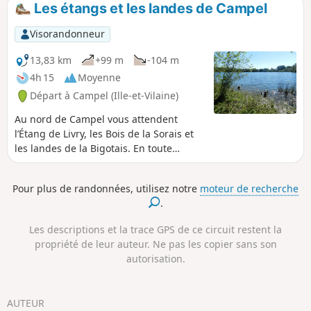
de la nature le long de la vallée de l'Aff. Balisage jaune sur
Les étangs et les landes de Campel
l'ensemble du parcours Circuit fermé du 15/09 au 31/03 en
période de chasse.
Visorandonneur
13,83 km
+99 m
-104 m
4h 15
Moyenne
Départ à Campel (Ille-et-Vilaine)
Au nord de Campel vous attendent
l’Étang de Livry, les Bois de la Sorais et
les landes de la Bigotais. En toute
saison, parcourez ces sentiers forestiers
qui se croisent et se décroisent, admirez
Pour plus de randonnées, utilisez notre
moteur de recherche
les paysages qui se dévoilent à la sortie
.
du bois.
Les descriptions et la trace GPS de ce circuit restent la
propriété de leur auteur. Ne pas les copier sans son
autorisation.
AUTEUR