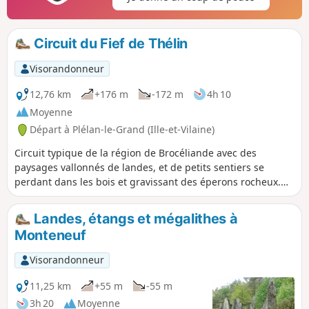
Circuit du Fief de Thélin
Visorandonneur
12,76 km
+176 m
-172 m
4h 10
Moyenne
Départ à Plélan-le-Grand (Ille-et-Vilaine)
Circuit typique de la région de Brocéliande avec des
paysages vallonnés de landes, et de petits sentiers se
perdant dans les bois et gravissant des éperons rocheux.
Jolis points de vue sur la Forêt de Paimpont et les landes de
Coëtquidan.
Landes, étangs et mégalithes à
Monteneuf
Visorandonneur
11,25 km
+55 m
-55 m
3h 20
Moyenne