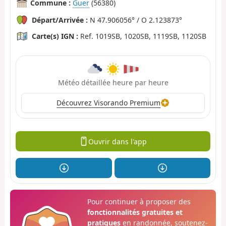
Commune :
Guer
(56380)
Départ/Arrivée :
N 47.906056° / O 2.123873°
Carte(s) IGN :
Ref. 1019SB, 1020SB, 1119SB, 1120SB
Météo détaillée heure par heure
Découvrez Visorando Premium
Ouvrir dans l'app
Pour continuer à proposer des
fonctionnalités gratuites et
pratiques
en randonnée, soutenez-