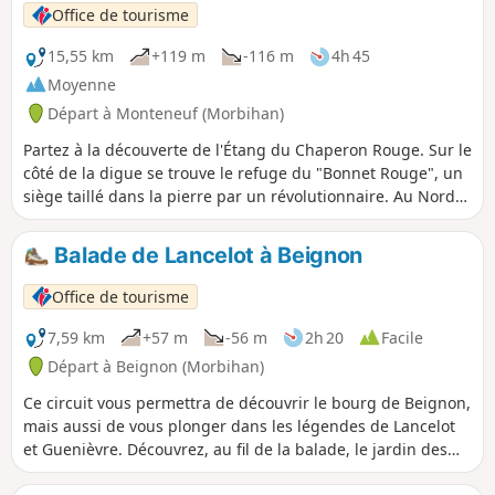
quarantaine redressés à leur emplacement d'origine.
Office de tourisme
15,55 km
+119 m
-116 m
4h 45
Moyenne
Départ à Monteneuf (Morbihan)
Partez à la découverte de l'Étang du Chaperon Rouge. Sur le
côté de la digue se trouve le refuge du "Bonnet Rouge", un
siège taillé dans la pierre par un révolutionnaire. Au Nord
de l'Étang de Quéhéon, vous aurez peut-être la chance de
voir des gentianes, de la drosera (fleur protégée) et au
Balade de Lancelot à Beignon
moins trois variétés de bruyère. Enfin, à la Loge Morinais,
vous découvrirez la plus charmante des allées couvertes et
Office de tourisme
une grande diversité de faune et de flore.
7,59 km
+57 m
-56 m
2h 20
Facile
Départ à Beignon (Morbihan)
Ce circuit vous permettra de découvrir le bourg de Beignon,
mais aussi de vous plonger dans les légendes de Lancelot
et Guenièvre. Découvrez, au fil de la balade, le jardin des
Affolettes et le site du Rocher Glissant, pour ensuite profiter