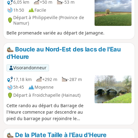
6,05 km
+50 m
-53 m
1h 50
Facile
Départ à Philippeville (Province de
Namur)
Belle promenade variée au départ de Jamagne.
Boucle au Nord-Est des lacs de l'Eau
d'Heure
Visorandonneur
17,18 km
+292 m
-287 m
5h 45
Moyenne
Départ à Froidchapelle (Hainaut)
Cette rando au départ du Barrage de
l'Heure commence par descendre au
pied du barrage pour rejoindre le
quartier de Beaupont avant de se
diriger plein est vers la vallée du Ry
De la Plate Taille à l'Eau d'Heure
Jaune, l'un des ruisseaux qui alimentent