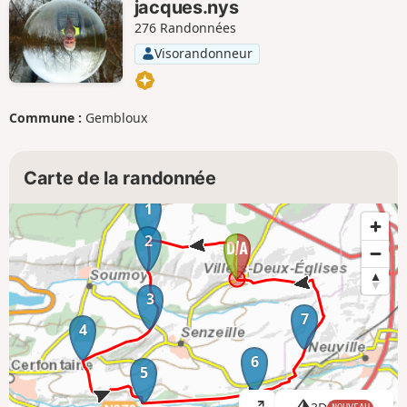
jacques.nys
276 Randonnées
Visorandonneur
Commune :
Gembloux
Carte de la randonnée
1
2
3
7
4
6
5