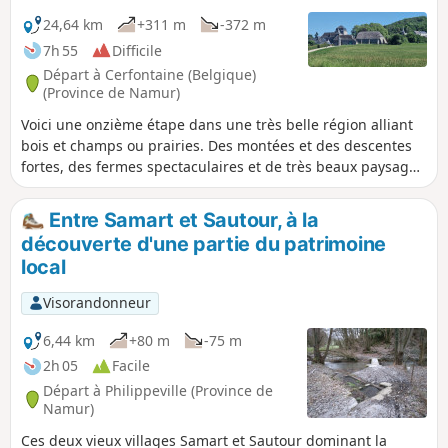
24,64 km
+311 m
-372 m
7h 55
Difficile
Départ à Cerfontaine (Belgique)
(Province de Namur)
Voici une onzième étape dans une très belle région alliant
bois et champs ou prairies. Des montées et des descentes
fortes, des fermes spectaculaires et de très beaux paysages
forment la trame de cette randonnée.
Entre Samart et Sautour, à la
découverte d'une partie du patrimoine
local
Visorandonneur
6,44 km
+80 m
-75 m
2h 05
Facile
Départ à Philippeville (Province de
Namur)
Ces deux vieux villages Samart et Sautour dominant la