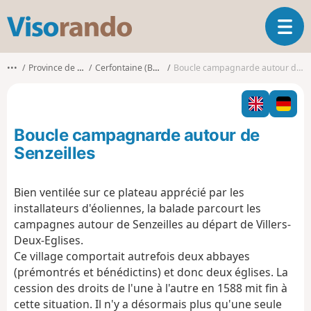
V
O
i
u
s
v
o
•••
Province de Namur
Cerfontaine (Belgique)
Boucle campagnarde autour de Senzeilles
r
r
i
a
r
n
l
d
Boucle campagnarde autour de
a
o
n
Senzeilles
a
v
Bien ventilée sur ce plateau apprécié par les
i
installateurs d'éoliennes, la balade parcourt les
g
a
campagnes autour de Senzeilles au départ de Villers-
t
Deux-Eglises.
i
Ce village comportait autrefois deux abbayes
o
(prémontrés et bénédictins) et donc deux églises. La
n
cession des droits de l'une à l'autre en 1588 mit fin à
cette situation. Il n'y a désormais plus qu'une seule