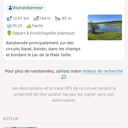
les lacs de l'Eau d'Heure. Au retour, le
Visorandonneur
parcours traverse le village de Soumoy
pour rejoindre le Ry Jaune, longer le lac
10,91 km
+94 m
-85 m
homonyme et traverser le Bois des
3h 25
Facile
Maréchaux jusqu'au point de départ.
Départ à Froidchapelle (Hainaut)
Paysages forestiers, campagnards et
lacustres.
Randonnée principalement sur des
circuits Ravel, boisés, dans les champs
et bordant le Lac de la Plate Taille.
Pour plus de randonnées, utilisez notre
moteur de recherche
.
Les descriptions et la trace GPS de ce circuit restent la
propriété de leur auteur. Ne pas les copier sans son
autorisation.
AUTEUR