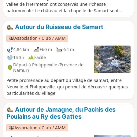
vallée de l'Hermeton ont conservés une richesse
patrimoniale. Le château et la chapelle de Samart sont
classés comme monuments. Le Haut du village de Sautour
est entièrement classé comme site.
Autour du Ruisseau de Samart
Association / Club / AMM
4,84 km
+60 m
-54 m
1h 35
Facile
Départ à Philippeville (Province de
Namur)
Petite promenade au départ du village de Samart, entre
Neuville et Philippeville, qui permet de découvrir quelques
particularités du village.
Autour de Jamagne, du Pachis des
Poulains au Ry des Gattes
Association / Club / AMM