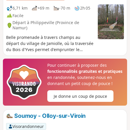
6,71 km
+69 m
-70 m
2h 05
Facile
Départ à Philippeville (Province de
Namur)
Belle promenade à travers champs au
départ du village de Jamiolle, où la traversée
du Bois d'Yves permet d'emprunter le
Chemin des Sept Sergents.
Pour continuer à proposer des
fonctionnalités gratuites et pratiques
en randonnée, soutenez-nous en
donnant un petit coup de pouce !
Je donne un coup de pouce
Soumoy - Olloy-sur-Viroin
Visorandonneur