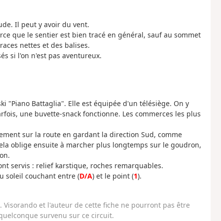
de. Il peut y avoir du vent.
 parce que le sentier est bien tracé en général, sauf au sommet
races nettes et des balises.
s si l'on n'est pas aventureux.
ki "Piano Battaglia". Elle est équipée d'un télésiège. On y
arfois, une buvette-snack fonctionne. Les commerces les plus
ctement sur la route en gardant la direction Sud, comme
cela oblige ensuite à marcher plus longtemps sur le goudron,
on.
t servis : relief karstique, roches remarquables.
u soleil couchant entre (
D/A
) et le point (
1
).
Visorando et l'auteur de cette fiche ne pourront pas être
uelconque survenu sur ce circuit.