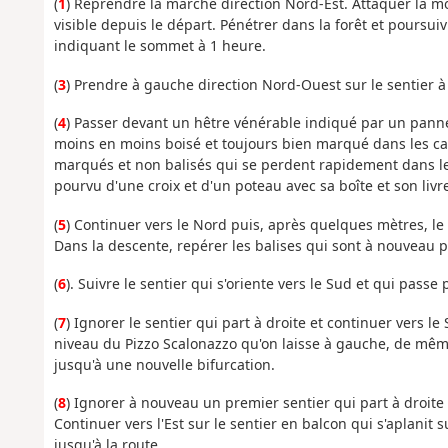
(
1
) Reprendre la marche direction Nord-Est. Attaquer la mo
visible depuis le départ. Pénétrer dans la forêt et pours
indiquant le sommet à 1 heure.
(
3
) Prendre à gauche direction Nord-Ouest sur le sentier 
(
4
) Passer devant un hêtre vénérable indiqué par un pann
moins en moins boisé et toujours bien marqué dans les cai
marqués et non balisés qui se perdent rapidement dans les
pourvu d'une croix et d'un poteau avec sa boîte et son livre
(
5
) Continuer vers le Nord puis, après quelques mètres, le
Dans la descente, repérer les balises qui sont à nouveau 
(
6
). Suivre le sentier qui s'oriente vers le Sud et qui passe
(
7
) Ignorer le sentier qui part à droite et continuer vers l
niveau du Pizzo Scalonazzo qu'on laisse à gauche, de mêm
jusqu'à une nouvelle bifurcation.
(
8
) Ignorer à nouveau un premier sentier qui part à droit
Continuer vers l'Est sur le sentier en balcon qui s'aplani
jusqu'à la route.