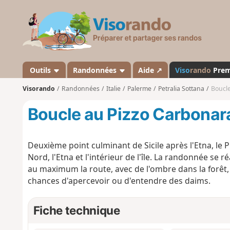
V
i
s
o
r
a
Outils
Randonnées
Aide ↗
Viso
rando
Pre
n
Visorando
Randonnées
Italie
Palerme
Petralia Sottana
Boucle
d
o
Boucle au Pizzo Carbonara
Deuxième point culminant de Sicile après l'Etna, le 
Nord, l'Etna et l'intérieur de l'île. La randonnée se 
au maximum la route, avec de l'ombre dans la forêt,
chances d'apercevoir ou d'entendre des daims.
Fiche technique