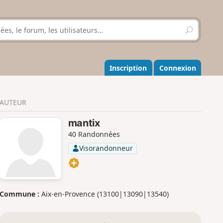
R
e
c
h
e
Inscription
Connexion
r
c
h
AUTEUR
e
r
mantix
40 Randonnées
Visorandonneur
Commune :
Aix-en-Provence (13100|13090|13540)