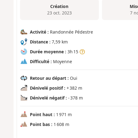
Création
Mis
23 oct. 2023
7 n
Activité :
Randonnée Pédestre
Distance :
7,59 km
Durée moyenne :
3h 15
Difficulté :
Moyenne
Retour au départ :
Oui
Dénivelé positif :
+ 382 m
Dénivelé négatif :
- 378 m
Point haut :
1 971 m
Point bas :
1 608 m