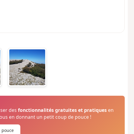
oser des
fonctionnalités gratuites et pratiques
en
us en donnant un petit coup de pouce !
e pouce