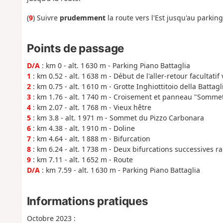
(
9
) Suivre
prudemment
la route vers l'Est jusqu'au parking
Points de passage
D/A
: km 0 - alt. 1 630 m - Parking Piano Battaglia
1
: km 0.52 - alt. 1 638 m - Début de l'aller-retour facultatif 
2
: km 0.75 - alt. 1 610 m - Grotte Inghiottitoio della Battagl
3
: km 1.76 - alt. 1 740 m - Croisement et panneau "Somme
4
: km 2.07 - alt. 1 768 m - Vieux hêtre
5
: km 3.8 - alt. 1 971 m - Sommet du Pizzo Carbonara
6
: km 4.38 - alt. 1 910 m - Doline
7
: km 4.64 - alt. 1 888 m - Bifurcation
8
: km 6.24 - alt. 1 738 m - Deux bifurcations successives 
9
: km 7.11 - alt. 1 652 m - Route
D/A
: km 7.59 - alt. 1 630 m - Parking Piano Battaglia
Informations pratiques
Octobre 2023 :