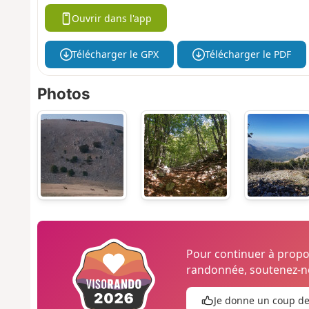
Ouvrir dans l'app
Télécharger le GPX
Télécharger le PDF
Photos
Pour continuer à prop
randonnée, soutenez-no
Je donne un coup d