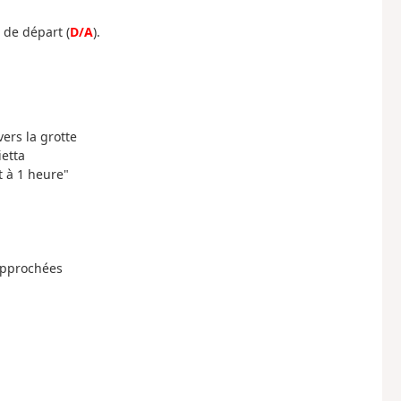
 de départ (
D/A
).
vers la grotte
ietta
t à 1 heure"
rapprochées