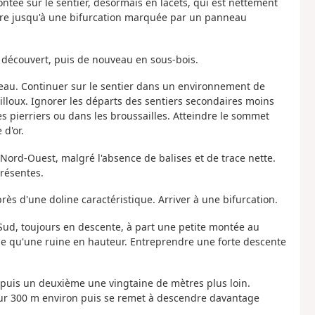
ntée sur le sentier, désormais en lacets, qui est nettement
uivre jusqu'à une bifurcation marquée par un panneau
à découvert, puis de nouveau en sous-bois.
eau. Continuer sur le sentier dans un environnement de
lloux. Ignorer les départs des sentiers secondaires moins
 pierriers ou dans les broussailles. Atteindre le sommet
 d'or.
 Nord-Ouest, malgré l'absence de balises et de trace nette.
présentes.
 près d'une doline caractéristique. Arriver à une bifurcation.
e Sud, toujours en descente, à part une petite montée au
e qu'une ruine en hauteur. Entreprendre une forte descente
e puis un deuxième une vingtaine de mètres plus loin.
t sur 300 m environ puis se remet à descendre davantage