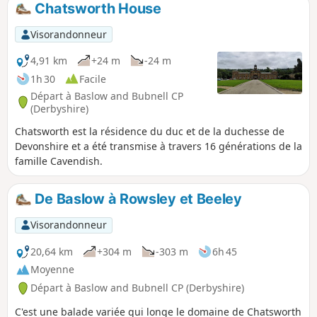
Chatsworth House
Visorandonneur
4,91 km
+24 m
-24 m
1h 30
Facile
Départ à Baslow and Bubnell CP
(Derbyshire)
Chatsworth est la résidence du duc et de la duchesse de
Devonshire et a été transmise à travers 16 générations de la
famille Cavendish.
De Baslow à Rowsley et Beeley
Visorandonneur
20,64 km
+304 m
-303 m
6h 45
Moyenne
Départ à Baslow and Bubnell CP (Derbyshire)
C'est une balade variée qui longe le domaine de Chatsworth