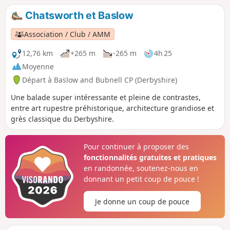
Chatsworth et Baslow
Association / Club / AMM
12,76 km
+265 m
-265 m
4h 25
Moyenne
Départ à Baslow and Bubnell CP (Derbyshire)
Une balade super intéressante et pleine de contrastes,
entre art rupestre préhistorique, architecture grandiose et
grès classique du Derbyshire.
Pour continuer à proposer des
fonctionnalités gratuites et pratiques
en randonnée, soutenez-nous en
donnant un petit coup de pouce !
Je donne un coup de pouce