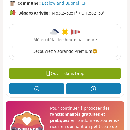
Commune :
Baslow and Bubnell CP
Départ/Arrivée :
N 53.245351° / O 1.582153°
Météo détaillée heure par heure
Découvrez Visorando Premium
Ouvrir dans l'app
Pour continuer à proposer des
fonctionnalités gratuites et
pratiques
en randonnée, soutenez-
nous en donnant un petit coup de