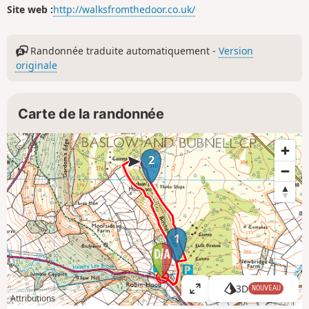
Site web :
http://walksfromthedoor.co.uk/
Randonnée traduite automatiquement -
Version
originale
Carte de la randonnée
2
1
3D
NOUVEAU
A
Attributions