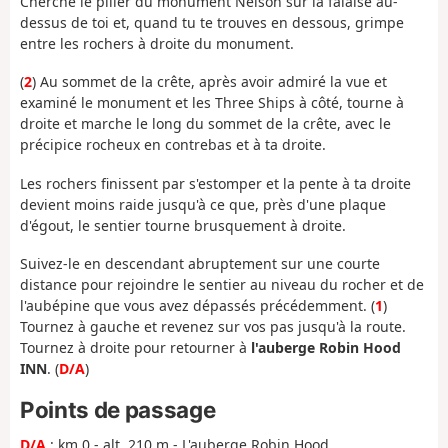
Cherche le pilier du monument Nelson sur la falaise au-
dessus de toi et, quand tu te trouves en dessous, grimpe
entre les rochers à droite du monument.
(
2
) Au sommet de la crête, après avoir admiré la vue et
examiné le monument et les Three Ships à côté, tourne à
droite et marche le long du sommet de la crête, avec le
précipice rocheux en contrebas et à ta droite.
Les rochers finissent par s'estomper et la pente à ta droite
devient moins raide jusqu'à ce que, près d'une plaque
d'égout, le sentier tourne brusquement à droite.
Suivez-le en descendant abruptement sur une courte
distance pour rejoindre le sentier au niveau du rocher et de
l'aubépine que vous avez dépassés précédemment. (
1
)
Tournez à gauche et revenez sur vos pas jusqu'à la route.
Tournez à droite pour retourner à
l'auberge Robin Hood
INN
. (
D/A
)
Points de passage
D/A
: km 0 - alt. 210 m - L'auberge Robin Hood