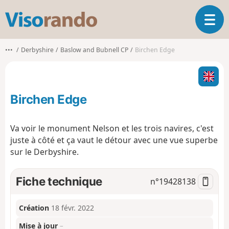
V
O
i
u
s
v
o
•••
Derbyshire
Baslow and Bubnell CP
Birchen Edge
r
r
i
a
r
n
l
d
Birchen Edge
a
o
n
a
Va voir le monument Nelson et les trois navires, c'est
v
juste à côté et ça vaut le détour avec une vue superbe
i
sur le Derbyshire.
g
a
t
Fiche technique
n°
19428138
i
o
n
Création
18 févr. 2022
Mise à jour
–