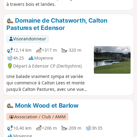
à travers bois et landes.
Domaine de Chatsworth, Calton
Pastures et Edensor
Visorandonneur
12,14 km
+317 m
-320 m
4h 25
Moyenne
Départ à Edensor CP (Derbyshire)
Une balade vraiment sympa et variée
qui commence à Calton Lees et monte
jusqu'à Calton Pastures, avec une vue
superbe sur les environs de Bakewell et
Chatsworth House. Après avoir passé la
Monk Wood et Barlow
maison, grimpe à travers Stand Wood et
retourne au parking par Beeley.
Association / Club / AMM
10,40 km
+206 m
-209 m
3h 35
Moyenne