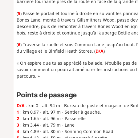
barrière tournante près de la route en face de la grande m
(
5
) Passe le portail et tourne à droite en suivant les pann
Bones Lane, monte à travers Gillsmithers Wood, passe deva
descendre, puis de remonter à travers Bones Wood en ignor
bois, reste à droite et continue jusqu'à l'auberge Bottle an
(
6
) Traverse la ruelle et suis Common Lane jusqu'au bout. 
du village et le Binfield Heath Stores. (
D/A
)
« On espère que tu as apprécié ta balade. N'oublie pas de
savoir comment on pourrait améliorer les instructions ou l'
parcours. »
Points de passage
D/A
: km 0 - alt. 94 m - Bureau de poste et magasin de Bin
1
: km 0.97 - alt. 97 m - Sentier à gauche.
2
: km 1.65 - alt. 96 m - Passerelle
3
: km 3.44 - alt. 79 m - Lane
4
: km 4.89 - alt. 80 m - Sonning Common Road
5
: km 6.13 - alt. 59 m - Virage serré à droite