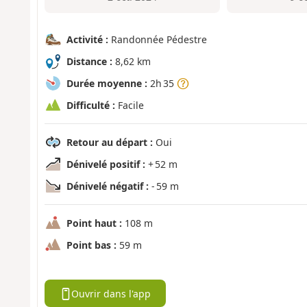
Activité :
Randonnée Pédestre
Distance :
8,62 km
Durée moyenne :
2h 35
Difficulté :
Facile
Retour au départ :
Oui
Dénivelé positif :
+ 52 m
Dénivelé négatif :
- 59 m
Point haut :
108 m
Point bas :
59 m
Ouvrir dans l'app