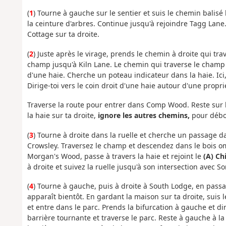
(
1
) Tourne à gauche sur le sentier et suis le chemin balis
la ceinture d'arbres. Continue jusqu'à rejoindre Tagg Lane.
Cottage sur ta droite.
(
2
) Juste après le virage, prends le chemin à droite qui tra
champ jusqu'à Kiln Lane. Le chemin qui traverse le champ p
d'une haie. Cherche un poteau indicateur dans la haie. Ici,
Dirige-toi vers le coin droit d'une haie autour d'une proprié
Traverse la route pour entrer dans Comp Wood. Reste sur l
la haie sur ta droite,
ignore les autres chemins,
pour débou
(
3
) Tourne à droite dans la ruelle et cherche un passage 
Crowsley. Traversez le champ et descendez dans le bois o
Morgan's Wood, passe à travers la haie et rejoint le
(A) Ch
à droite et suivez la ruelle jusqu'à son intersection ave
(
4
) Tourne à gauche, puis à droite à South Lodge, en passan
apparaît bientôt. En gardant la maison sur ta droite, suis 
et entre dans le parc. Prends la bifurcation à gauche et di
barrière tournante et traverse le parc. Reste à gauche à la