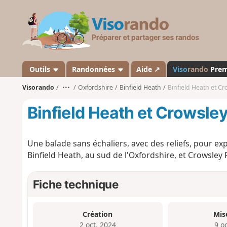
V
i
s
o
r
a
Outils
Randonnées
Aide ↗
Viso
rando
Pre
n
Visorando
•••
Oxfordshire
Binfield Heath
Binfield Heath et Cr
d
o
Binfield Heath et Crowsle
Une balade sans échaliers, avec des reliefs, pour ex
Binfield Heath, au sud de l'Oxfordshire, et Crowsley 
Fiche technique
Création
Mis
2 oct. 2024
9 o