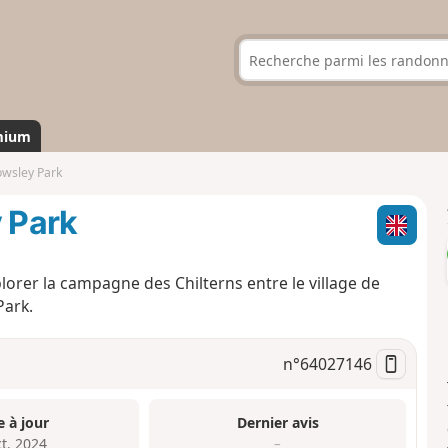
mium
owsley Park
y Park
plorer la campagne des Chilterns entre le village de
Park.
n°
64027146
e à jour
Dernier avis
ct. 2024
–