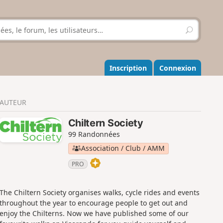
R
e
c
h
e
Inscription
Connexion
r
c
h
AUTEUR
e
r
Chiltern Society
99 Randonnées
Association / Club / AMM
PRO
The Chiltern Society organises walks, cycle rides and events
throughout the year to encourage people to get out and
enjoy the Chilterns. Now we have published some of our