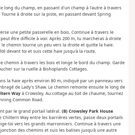
é le long du champ, en passant d'un champ à l'autre à travers
 Tourne à droite sur la piste, en passant devant Spring
verse une petite passerelle en bois. Continue à travers le
eut être difficile à voir. Après 200 m, tu marcheras à droite
 le chemin tourne un peu vers la droite et quitte la haie.
té devant toi et suis cette haie jusqu'à la route.
e chemin à travers les bois et longe le bord du champ. Garde
cher sur la ruelle à Bishoplands Cottages.
dans la haie après environ 80 m, indiqué par un panneau vers
mbragé de Lady's Shaw. Le chemin remonte ensuite le long de
iltern Way
à Crowsley. Au cottage au toit de chaume, tournez
c Sonning Common Road.
t par le grand portail latéral.
(B) Crowsley Park House
le Chiltern Way entre les barrières vertes, passe deux portails
rige-toi vers les grands marronniers. Continue à travers une
 jonction des chemins et suis les balises jusqu'à une autre