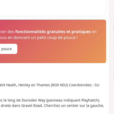
oser des
fonctionnalités gratuites et pratiques
en
us en donnant un petit coup de pouce !
e pouce
infield Heath, Henley on Thames (RG9 4DU) Coordonnées : SU
hez le long de Dunsden Way (panneau indiquant Playhatch).
 à droite dans Gravel Road. Cherchez un sentier sur la gauche,