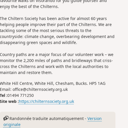
favourite walks on Visorando for you guide yourself and
enjoy the best of the Chilterns.
The Chiltern Society has been active for almost 60 years
helping people improve their part of the Chilterns. We are
tackling some of the most serious threats to the
countryside: climate change, overbearing development and
disappearing green spaces and wildlife.
Country paths are a major focus of our volunteer work – we
monitor the 2,200 miles of paths and bridleways that criss-
cross the Chilterns and work with the local authorities to
maintain and restore them.
White Hill Centre, White Hill, Chesham, Bucks. HP5 1AG
Email: office@chilternsociety.org.uk
Tel :
01494 771250
Site web :
https://chilternsociety.org.uk
Randonnée traduite automatiquement -
Version
originale