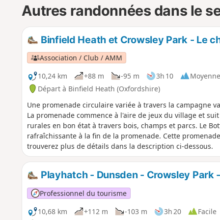
Autres randonnées dans le s
Binfield Heath et Crowsley Park - Le ch
Association / Club / AMM
10,24 km
+88 m
-95 m
3h 10
Moyenn
Départ à Binfield Heath (Oxfordshire)
Une promenade circulaire variée à travers la campagne val
La promenade commence à l'aire de jeux du village et suit
rurales en bon état à travers bois, champs et parcs. Le Bot
rafraîchissante à la fin de la promenade. Cette promenade 
trouverez plus de détails dans la description ci-dessous.
Playhatch - Dunsden - Crowsley Park -
Professionnel du tourisme
10,68 km
+112 m
-103 m
3h 20
Facile