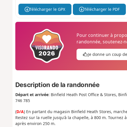
Télécharger le GPX
Télécharger le PDF
Pour continuer à prop
randonnée, soutenez-no
Je donne un coup d
Description de la randonnée
Départ et arrivée
: Binfield Heath Post Office & Stores, B
746 785
(
D/A
) En partant du magasin Binfield Heath Stores, marc
Restez sur la ruelle jusqu'à la chapelle, à 800 m. Tournez
après environ 250 m.