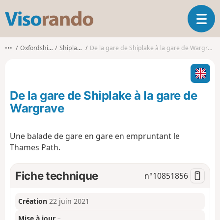
V
O
i
u
s
v
o
•••
Oxfordshire
Shiplake
De la gare de Shiplake à la gare de Wargrave
r
r
i
a
r
n
l
d
De la gare de Shiplake à la gare de
a
o
n
Wargrave
a
v
Une balade de gare en gare en empruntant le
i
Thames Path.
g
a
t
Fiche technique
n°
10851856
i
o
n
Création
22 juin 2021
Mise à jour
–