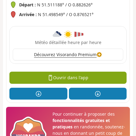
Départ :
N 51.511188° / O 0.882626°
Arrivée :
N 51.498549° / O 0.876521°
Météo détaillée heure par heure
Découvrez Visorando Premium
Ouvrir dans l'app
Pour continuer à proposer des
fonctionnalités gratuites et
pratiques
en randonnée, soutenez-
nous en donnant un petit coup de