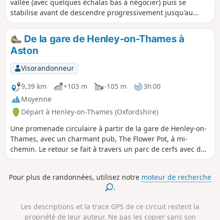
vallée (avec quelques échalas bas à négocier) puis se
stabilise avant de descendre progressivement jusqu'au
bord de la rivière à Hambleden Lock. Le retour s'effectue sur
le chemin de halage, le long du célèbre parcours de la
De la gare de Henley-on-Thames à
Henley Royal Regatta.
Aston
Visorandonneur
9,39 km
+103 m
-105 m
3h 00
Moyenne
Départ à Henley-on-Thames (Oxfordshire)
Une promenade circulaire à partir de la gare de Henley-on-
Thames, avec un charmant pub, The Flower Pot, à mi-
chemin. Le retour se fait à travers un parc de cerfs avec des
vues spectaculaires sur la Tamise et les Chilterns. Bon
parking à la gare de Henley-on-Thames.
Pour plus de randonnées, utilisez notre
moteur de recherche
.
Les descriptions et la trace GPS de ce circuit restent la
propriété de leur auteur. Ne pas les copier sans son