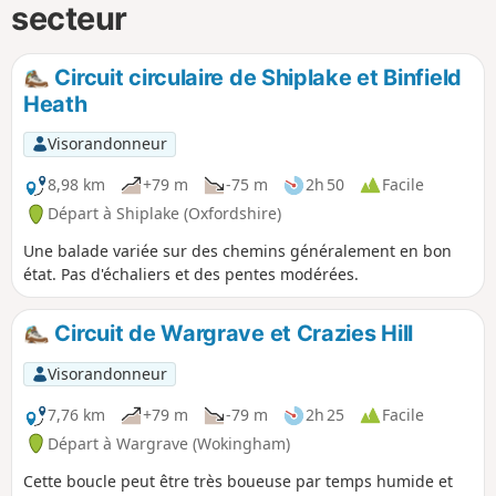
secteur
Circuit circulaire de Shiplake et Binfield
Heath
Visorandonneur
8,98 km
+79 m
-75 m
2h 50
Facile
Départ à Shiplake (Oxfordshire)
Une balade variée sur des chemins généralement en bon
état. Pas d'échaliers et des pentes modérées.
Circuit de Wargrave et Crazies Hill
Visorandonneur
7,76 km
+79 m
-79 m
2h 25
Facile
Départ à Wargrave (Wokingham)
Cette boucle peut être très boueuse par temps humide et