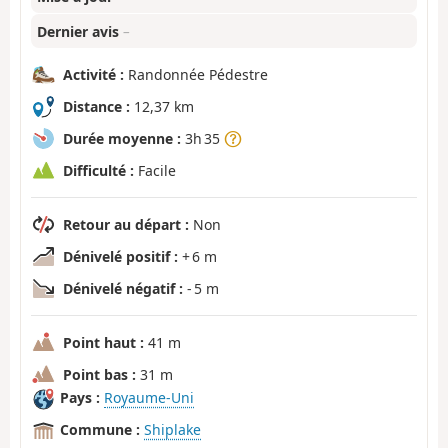
Dernier avis
–
Activité :
Randonnée Pédestre
Distance :
12,37 km
Durée moyenne :
3h 35
Difficulté :
Facile
Retour au départ :
Non
Dénivelé positif :
+ 6 m
Dénivelé négatif :
- 5 m
Point haut :
41 m
Point bas :
31 m
Pays :
Royaume-Uni
Commune :
Shiplake