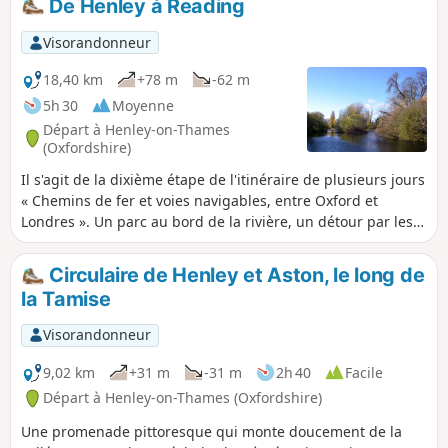
De Henley à Reading
Visorandonneur
18,40 km
+78 m
-62 m
5h 30
Moyenne
Départ à Henley-on-Thames
(Oxfordshire)
Il s'agit de la dixième étape de l'itinéraire de plusieurs jours
« Chemins de fer et voies navigables, entre Oxford et
Londres ». Un parc au bord de la rivière, un détour par les
bois de jacinthes des Chilterns, des prairies inondables, le
charmant et accueillant village de Sonning, un parc
Circulaire de Henley et Aston, le long de
animalier et des prairies de fleurs sauvages, les ruines de
la Tamise
l’abbaye de Reading et les jardins de Forbury constituent les
points forts de cette randonnée.
Visorandonneur
9,02 km
+31 m
-31 m
2h 40
Facile
Départ à Henley-on-Thames (Oxfordshire)
Une promenade pittoresque qui monte doucement de la