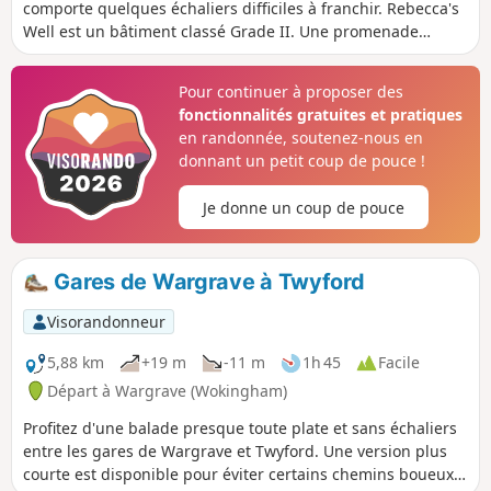
comporte quelques échaliers difficiles à franchir. Rebecca's
Well est un bâtiment classé Grade II. Une promenade
vallonnée à travers bois et champs sur les hauteurs au
nord-est de Wargrave. Les racines des arbres peuvent être
Pour continuer à proposer des
dangereuses dans les bois. Il n'y a pas d'échaliers.
fonctionnalités gratuites et pratiques
Rebecca's Well est un bâtiment classé Grade II. .
en randonnée, soutenez-nous en
donnant un petit coup de pouce !
Je donne un coup de pouce
Gares de Wargrave à Twyford
Visorandonneur
5,88 km
+19 m
-11 m
1h 45
Facile
Départ à Wargrave (Wokingham)
Profitez d'une balade presque toute plate et sans échaliers
entre les gares de Wargrave et Twyford. Une version plus
courte est disponible pour éviter certains chemins boueux