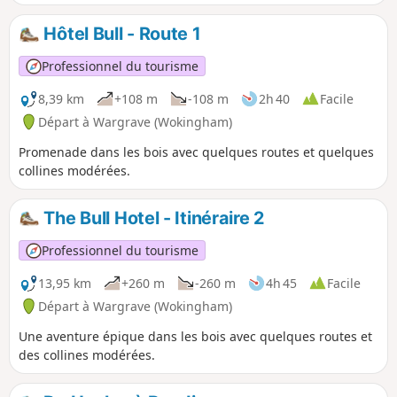
dans la région de Stanlake, mais il n'y a pas de passage
piéton sur le pont ferroviaire et il faut faire attention.
Hôtel Bull - Route 1
Professionnel du tourisme
8,39 km
+108 m
-108 m
2h 40
Facile
Départ à Wargrave (Wokingham)
Promenade dans les bois avec quelques routes et quelques
collines modérées.
The Bull Hotel - Itinéraire 2
Professionnel du tourisme
13,95 km
+260 m
-260 m
4h 45
Facile
Départ à Wargrave (Wokingham)
Une aventure épique dans les bois avec quelques routes et
des collines modérées.