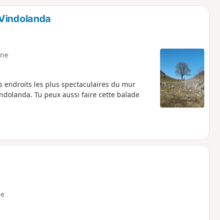
o
a
 Vindolanda
i
m
p
ne
s endroits les plus spectaculaires du mur
indolanda. Tu peux aussi faire cette balade
e