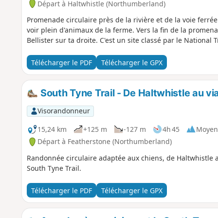
Départ à Haltwhistle (Northumberland)
Promenade circulaire près de la rivière et de la voie ferré
voir plein d'animaux de la ferme. Vers la fin de la promen
Bellister sur ta droite. C'est un site classé par le National T
Télécharger le PDF
Télécharger le GPX
South Tyne Trail - De Haltwhistle au v
Visorandonneur
15,24 km
+125 m
-127 m
4h 45
Moyen
Départ à Featherstone (Northumberland)
Randonnée circulaire adaptée aux chiens, de Haltwhistle 
South Tyne Trail.
Télécharger le PDF
Télécharger le GPX