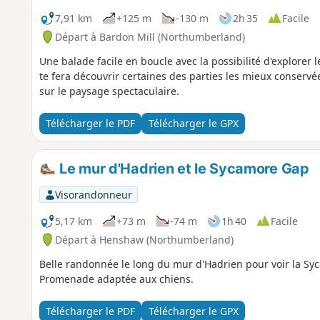
7,91 km
+125 m
-130 m
2h 35
Facile
Départ à Bardon Mill (Northumberland)
Une balade facile en boucle avec la possibilité d'explorer
te fera découvrir certaines des parties les mieux conservé
sur le paysage spectaculaire.
Télécharger le PDF
Télécharger le GPX
Le mur d'Hadrien et le Sycamore Gap
Visorandonneur
5,17 km
+73 m
-74 m
1h 40
Facile
Départ à Henshaw (Northumberland)
Belle randonnée le long du mur d'Hadrien pour voir la S
Promenade adaptée aux chiens.
Télécharger le PDF
Télécharger le GPX