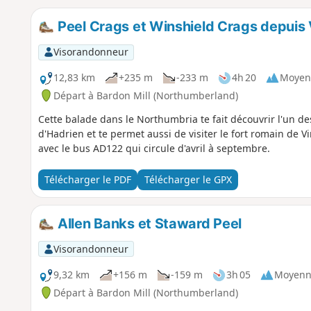
Peel Crags et Winshield Crags depuis
Visorandonneur
12,83 km
+235 m
-233 m
4h 20
Moyen
Départ à Bardon Mill (Northumberland)
Cette balade dans le Northumbria te fait découvrir l'un de
d'Hadrien et te permet aussi de visiter le fort romain de V
avec le bus AD122 qui circule d'avril à septembre.
Télécharger le PDF
Télécharger le GPX
Allen Banks et Staward Peel
Visorandonneur
9,32 km
+156 m
-159 m
3h 05
Moyenn
Départ à Bardon Mill (Northumberland)