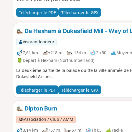
Télécharger le PDF
Télécharger le GPX
De Hexham à Dukesfield Mill - Way of 
Visorandonneur
7,61 km
+218 m
-134 m
2h 50
Moyenn
Départ à Hexham (Northumberland)
La deuxième partie de la balade quitte la ville animée de 
Dukesfield Arches.
Télécharger le PDF
Télécharger le GPX
Dipton Burn
Association / Club / AMM
3,14 km
+57 m
-57 m
1h 05
Facile