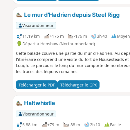
Le mur d'Hadrien depuis Steel Rigg
Visorandonneur
11,19 km
+175 m
-176 m
3h 40
Moyen
Départ à Henshaw (Northumberland)
Cette balade couvre une partie du mur d'Hadrien. Au dépa
l'itinéraire comprend une visite du fort de Housesteads e
Lough. Le parcours le long du mur comporte de nombreuse
les traces des légions romaines.
Télécharger le PDF
Télécharger le GPX
Haltwhistle
Visorandonneur
6,88 km
+79 m
-88 m
2h 10
Facile