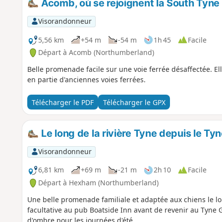
Acomb, où se rejoignent la South Tyne 
Visorandonneur
5,56 km
+54 m
-54 m
1h 45
Facile
Départ à Acomb (Northumberland)
Belle promenade facile sur une voie ferrée désaffectée. Ell
en partie d'anciennes voies ferrées.
Télécharger le PDF
Télécharger le GPX
Le long de la rivière Tyne depuis le T
Visorandonneur
6,81 km
+69 m
-21 m
2h 10
Facile
Départ à Hexham (Northumberland)
Une belle promenade familiale et adaptée aux chiens le lo
facultative au pub Boatside Inn avant de revenir au Tyne 
d'ombre pour les journées d'été.