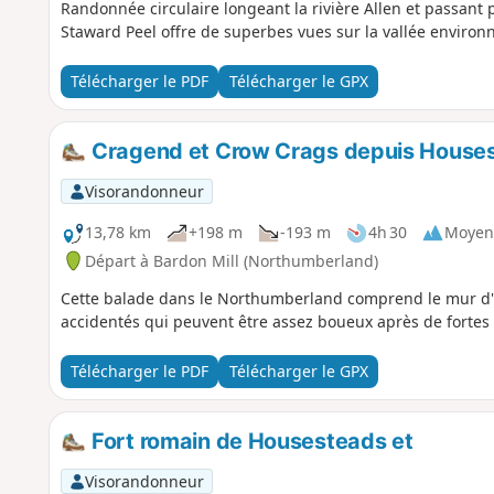
Randonnée circulaire longeant la rivière Allen et passant 
Staward Peel offre de superbes vues sur la vallée enviro
Télécharger le PDF
Télécharger le GPX
Cragend et Crow Crags depuis House
Visorandonneur
13,78 km
+198 m
-193 m
4h 30
Moyen
Départ à Bardon Mill (Northumberland)
Cette balade dans le Northumberland comprend le mur d'H
accidentés qui peuvent être assez boueux après de fortes 
Télécharger le PDF
Télécharger le GPX
Fort romain de Housesteads et
Visorandonneur