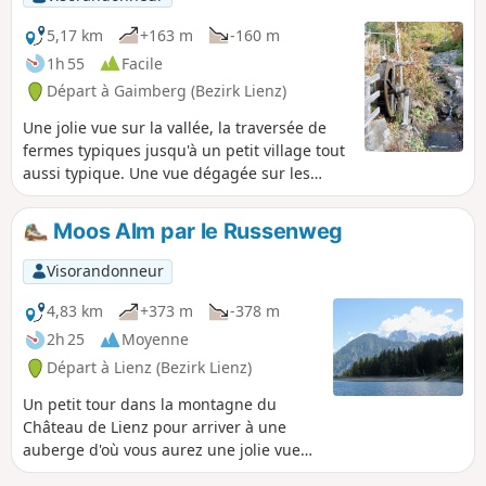
une vue splendide sur les vallées et
montagnes environnantes dont la
5,17 km
+163 m
-160 m
chaîne des Dolomites. Une vue bien
1h 55
Facile
dégagée dans la descente. À la fin, on
Départ à Gaimberg (Bezirk Lienz)
traverse les petits villages du nord de
Lienz.
Une jolie vue sur la vallée, la traversée de
fermes typiques jusqu'à un petit village tout
aussi typique. Une vue dégagée sur les
montagnes de Carinthie et la dentelle des
Dolomites jusqu'à la frontière italienne.
Moos Alm par le Russenweg
Visorandonneur
4,83 km
+373 m
-378 m
2h 25
Moyenne
Départ à Lienz (Bezirk Lienz)
Un petit tour dans la montagne du
Château de Lienz pour arriver à une
auberge d'où vous aurez une jolie vue
sur la vallée et les Dolomites de Lienz.