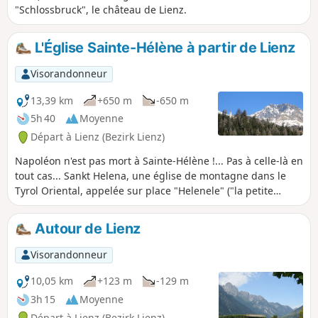
"Schlossbruck", le château de Lienz.
L'Église Sainte-Hélène à partir de Lienz
Visorandonneur
13,39 km
+650 m
-650 m
5h 40
Moyenne
Départ à Lienz (Bezirk Lienz)
Napoléon n'est pas mort à Sainte-Hélène !... Pas à celle-là en
tout cas... Sankt Helena, une église de montagne dans le
Tyrol Oriental, appelée sur place "Helenele" ("la petite
Hélène"). Cette église se voit de loin, accrochée à flanc de
montagne, blanche comme une voile au milieu d'un océan
Autour de Lienz
d'épicéas. Elle abrite dans sa clairière un tilleul étonnant et
offre une vue remarquable sur la chaine des Dolomites.
Visorandonneur
Pour y accéder : le Friedensweg (Chemin de la Paix). Retour
par la forêt et Oberlienz.
10,05 km
+123 m
-129 m
3h 15
Moyenne
Départ à Lienz (Bezirk Lienz)