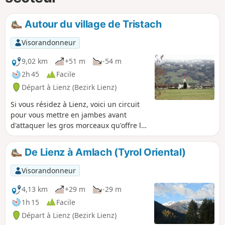
Autour du village de Tristach
Visorandonneur
9,02 km
+51 m
-54 m
2h 45
Facile
Départ à Lienz (Bezirk Lienz)
Si vous résidez à Lienz, voici un circuit
pour vous mettre en jambes avant
d'attaquer les gros morceaux qu'offre la
région. Une promenade au bord de la
rivière et à la lisière de la forêt. Le
De Lienz à Amlach (Tyrol Oriental)
circuit est bien aménagé : bancs, tables,
un point d'eau. Je vous conseille un petit
Visorandonneur
détour par le cimetière cosaque et une
pause à l'église d'Ulrichsbichl. Les
4,13 km
+29 m
-29 m
photos ont été prises en mars 2023 : à
1h 15
Facile
cette époque, la nature n'est pas encore
Départ à Lienz (Bezirk Lienz)
épanouie...