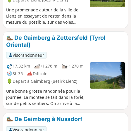
Une promenade autour de la ville de
Lienz en essayant de rester, dans la
mesure du possible, sur des voies
interdites aux engins motorisés. Ce ne
sera, hélas, pas toujours le cas, ville
De Gaimberg à Zettersfeld (Tyrol
oblige, mais il y en aura peu. Vous
Oriental)
pourrez ainsi découvrir les différentes
vallées et montagnes qui entourent la
Visorandonneur
cité.
17,32 km
+1 276 m
-1 270 m
8h 35
Difficile
Départ à Gaimberg (Bezirk Lienz)
Une bonne grosse randonnée pour la
journée. La montée se fait dans la forêt,
sur de petits sentiers. On arrive à la
station de ski de Zettersfeld où il y a
possibilité de prendre le télésiège pour
De Gaimberg à Nussdorf
monter plus haut. La descente se fait
par la ferme de Rottmann d'où l'on a
Visorandonneur