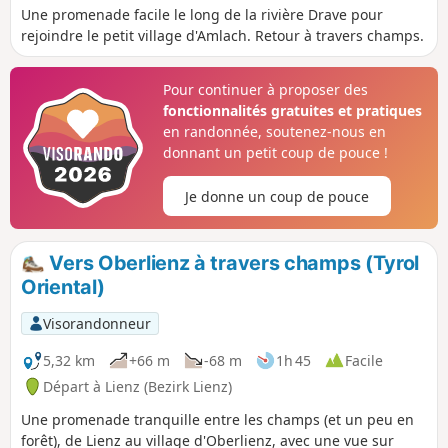
Une promenade facile le long de la rivière Drave pour
rejoindre le petit village d'Amlach. Retour à travers champs.
Pour continuer à proposer des
fonctionnalités gratuites et pratiques
en randonnée, soutenez-nous en
donnant un petit coup de pouce !
Je donne un coup de pouce
Vers Oberlienz à travers champs (Tyrol
Oriental)
Visorandonneur
5,32 km
+66 m
-68 m
1h 45
Facile
Départ à Lienz (Bezirk Lienz)
Une promenade tranquille entre les champs (et un peu en
forêt), de Lienz au village d'Oberlienz, avec une vue sur