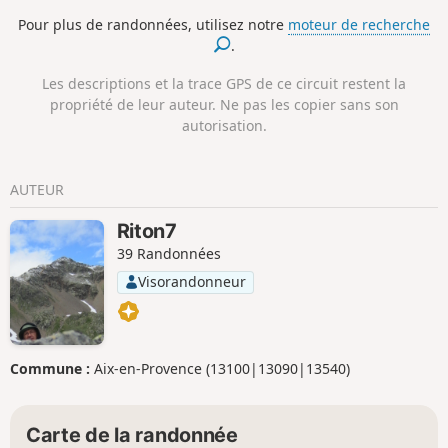
Sur place, beaucoup d'activités :
Pour plus de randonnées, utilisez notre
moteur de recherche
promenade autour du lac, trekking avec
.
des lamas, accro-branches, luges d'été,
jeux pour enfants, un petit zoo alpin et
Les descriptions et la trace GPS de ce circuit restent la
une piste de VTT pro. Si vous êtes
propriété de leur auteur. Ne pas les copier sans son
fatigué, possibilité de retourner par le
autorisation.
télésiège ou en luge d'été. Si vous êtes
en forme, possibilité de monter plus
haut à pied ou par un autre télésiège.
AUTEUR
Riton7
39 Randonnées
Visorandonneur
Commune :
Aix-en-Provence (13100|13090|13540)
Carte de la randonnée