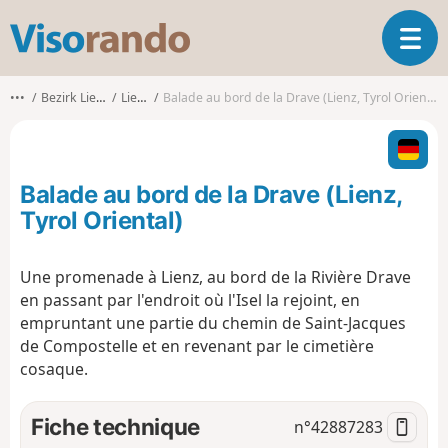
V
O
i
u
s
v
o
•••
Bezirk Lienz
Lienz
Balade au bord de la Drave (Lienz, Tyrol Oriental)
r
r
i
a
r
n
l
d
Balade au bord de la Drave (Lienz,
a
o
n
Tyrol Oriental)
a
v
Une promenade à Lienz, au bord de la Rivière Drave
i
en passant par l'endroit où l'Isel la rejoint, en
g
a
empruntant une partie du chemin de Saint-Jacques
t
de Compostelle et en revenant par le cimetière
i
cosaque.
o
n
Fiche technique
n°
42887283