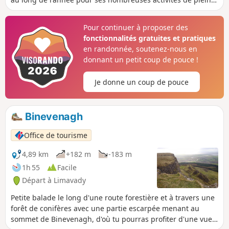
air et ses événements, ainsi que pour ses superbes vues
sur la côte nord, jusqu'à Inishowen dans le Donegal et
Pour continuer à proposer des
l'Écosse.
fonctionnalités gratuites et pratiques
en randonnée, soutenez-nous en
donnant un petit coup de pouce !
Je donne un coup de pouce
Binevenagh
Office de tourisme
4,89 km
+182 m
-183 m
1h 55
Facile
Départ à Limavady
Petite balade le long d'une route forestière et à travers une
forêt de conifères avec une partie escarpée menant au
sommet de Binevenagh, d'où tu pourras profiter d'une vue