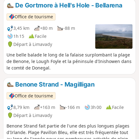
De Gortmore à Hell's Hole - Bellarena
Office de tourisme
3,45 km
+80 m
-88 m
1h 15
Facile
Départ à Limavady
Une belle balade le long de la falaise surplombant la plage
de Benone, le Lough Foyle et la péninsule d'Inishowen dans
le comté de Donegal.
Benone Strand - Magilligan
Office de tourisme
8,79 km
+163 m
-166 m
3h 00
Facile
Départ à Limavady
Benone Strand fait partie de l'une des plus longues plages
d'Irlande. Plage Pavillon Bleu, elle est très fréquentée tout
au long de l'année pour ses nombreuses activités de plein