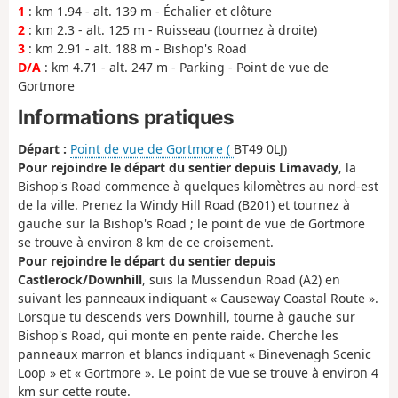
1
: km 1.94 - alt. 139 m - Échalier et clôture
2
: km 2.3 - alt. 125 m - Ruisseau (tournez à droite)
3
: km 2.91 - alt. 188 m - Bishop's Road
D/A
: km 4.71 - alt. 247 m - Parking - Point de vue de
Gortmore
Informations pratiques
Départ :
Point de vue de Gortmore (
BT49 0LJ)
Pour rejoindre le départ du sentier depuis Limavady
, la
Bishop's Road commence à quelques kilomètres au nord-est
de la ville. Prenez la Windy Hill Road (B201) et tournez à
gauche sur la Bishop's Road ; le point de vue de Gortmore
se trouve à environ 8 km de ce croisement.
Pour rejoindre le départ du sentier depuis
Castlerock/Downhill
, suis la Mussendun Road (A2) en
suivant les panneaux indiquant « Causeway Coastal Route ».
Lorsque tu descends vers Downhill, tourne à gauche sur
Bishop's Road, qui monte en pente raide. Cherche les
panneaux marron et blancs indiquant « Binevenagh Scenic
Loop » et « Gortmore ». Le point de vue se trouve à environ 4
km sur cette route.