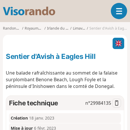
V
O
i
u
s
v
o
Randonnées
Royaume-Uni
Irlande du Nord
Limavady
Sentier d'Avish à Eagles Hill
r
r
i
a
r
n
l
d
Sentier d'Avish à Eagles Hill
a
o
n
a
Une balade rafraîchissante au sommet de la falaise
v
surplombant Benone Beach, Lough Foyle et la
i
péninsule d'Inishowen dans le comté de Donegal.
g
a
t
Fiche technique
n°
29984135
i
o
n
Création
18 janv. 2023
Mise à jour
6 févr. 2023