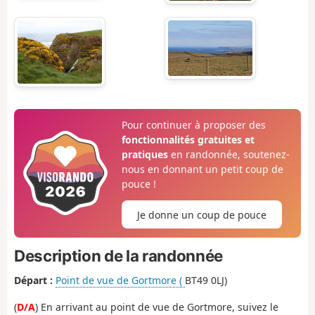
Pour continuer à proposer des
fonctionnalités gratuites et
pratiques
en randonnée, soutenez-
nous en donnant un petit coup de
pouce !
Je donne un coup de pouce
Description de la randonnée
Départ :
Point de vue de Gortmore (
BT49 0LJ)
(
D/A
) En arrivant au point de vue de Gortmore, suivez le