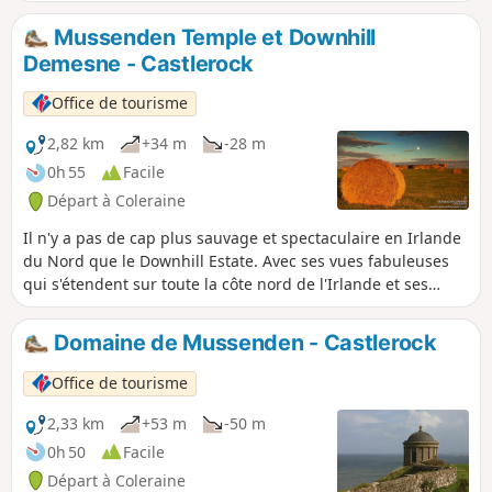
panoramique sur le Lough Foyle, la Roe Valley, Inishowen et
la côte ouest de l'Écosse.
Mussenden Temple et Downhill
Demesne - Castlerock
Office de tourisme
2,82 km
+34 m
-28 m
0h 55
Facile
Départ à Coleraine
Il n'y a pas de cap plus sauvage et spectaculaire en Irlande
du Nord que le Downhill Estate. Avec ses vues fabuleuses
qui s'étendent sur toute la côte nord de l'Irlande et ses
sentiers balayés par le vent au sommet des falaises, il n'est
pas surprenant que le domaine fasse partie de la zone de
Domaine de Mussenden - Castlerock
beauté naturelle exceptionnelle de Binevenagh et soit un
site emblématique.
Office de tourisme
2,33 km
+53 m
-50 m
0h 50
Facile
Départ à Coleraine