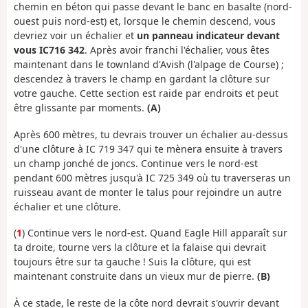
chemin en béton qui passe devant le banc en basalte (nord-
ouest puis nord-est) et, lorsque le chemin descend, vous
devriez voir un échalier et
un panneau indicateur devant
vous IC716 342
. Après avoir franchi l'échalier, vous êtes
maintenant dans le townland d'Avish (l'alpage de Course) ;
descendez à travers le champ en gardant la clôture sur
votre gauche. Cette section est raide par endroits et peut
être glissante par moments.
(A)
Après 600 mètres, tu devrais trouver un échalier au-dessus
d'une clôture à IC 719 347 qui te mènera ensuite à travers
un champ jonché de joncs. Continue vers le nord-est
pendant 600 mètres jusqu'à IC 725 349 où tu traverseras un
ruisseau avant de monter le talus pour rejoindre un autre
échalier et une clôture.
(
1
) Continue vers le nord-est. Quand Eagle Hill apparaît sur
ta droite, tourne vers la clôture et la falaise qui devrait
toujours être sur ta gauche ! Suis la clôture, qui est
maintenant construite dans un vieux mur de pierre.
(B)
À ce stade, le reste de la côte nord devrait s'ouvrir devant