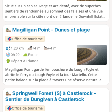
Situé sur un cap sauvage et accidenté, avec de superbes
sentiers de randonnée au sommet des falaises et une vue
imprenable sur la côte nord de l'Irlande, le Downhill Estate
a été aménagé à la fin du XVIIIe siècle par l'excentrique
comte et évêque Frederick Hervey.
Magilligan Point - Dunes et plage
Office de tourisme
1,23 km
+4 m
-4 m
0h 20
Facile
Départ à Irlande
Magilligan Point garde l'embouchure du Lough Foyle et
abrite le ferry du Lough Foyle et la tour Martello. Cette
petite balade sur la plage à travers une réserve naturelle
nationale permet aux visiteurs d'explorer la plage ou
d'observer les oiseaux et la vie marine.
Springwell Forest (S) à Castlerock -
Sentier de Dungiven à Castlerock
Office de tourisme