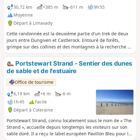
30,72 km
+385 m
-611 m
9h 55
Moyenne
Départ à Limavady
Cette randonnée est la deuxième partie d'un trek de deux
jours entre Dungiven et Castlerock. Entouré de forêts,
grimpe sur des collines et des montagnes à la recherche de
vues à couper le souffle.
Portstewart Strand - Sentier des dunes
de sable et de l'estuaire
Office de tourisme
6,19 km
+6 m
-6 m
1h 45
Facile
Départ à Coleraine
Portstewart Strand, connu localement sous le nom de « The
Strand », accueille depuis longtemps les visiteurs sur son
sable doré. Il a reçu le label européen Pavillon Bleu pour la