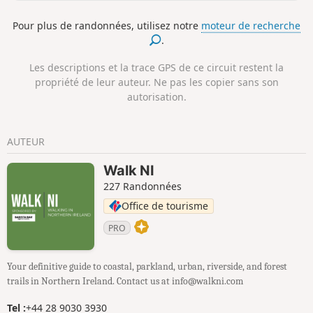
qualité de son eau et la gestion de sa plage et de ses
dunes. Il est très apprécié des familles pendant les mois
Pour plus de randonnées, utilisez notre
moteur de recherche
d'été et des promeneurs tout au long de l'année. Ce que l'on
.
sait moins de Portstewart Strand, ce sont ses dunes de
sable imposantes (qui comptent parmi les plus hautes
Les descriptions et la trace GPS de ce circuit restent la
d'Irlande) et sa déclaration de zone d'intérêt scientifique
propriété de leur auteur. Ne pas les copier sans son
particulier, tout comme l'estuaire voisin de la Bann. C'est ici
autorisation.
que la Bann (le plus long fleuve d'Irlande du Nord) termine
son parcours en se jetant dans l'Atlantique Nord. Veuillez
noter que les tarifs d'entrée du National Trust s'appliquent
AUTEUR
pour cette promenade.
Walk NI
227 Randonnées
Office de tourisme
PRO
Your definitive guide to coastal, parkland, urban, riverside, and forest
trails in Northern Ireland. Contact us at info@walkni.com
Tel :
+44 28 9030 3930