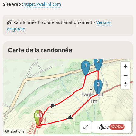
Site web :
https://walkni.com
Randonnée traduite automatiquement -
Version
originale
Carte de la randonnée
2
1
3
3D
NOUVEAU
A
Attributions