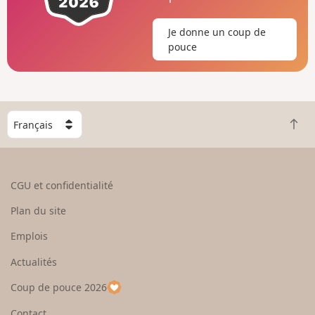
Je donne un coup de
pouce
C
R
h
e
o
t
i
o
s
CGU et confidentialité
u
i
r
s
Plan du site
e
s
n
e
Emplois
h
z
Actualités
a
u
u
n
Coup de pouce 2026
t
p
a
Contact