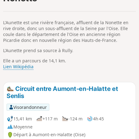
p
L'Aunette est une rivière française, affluent de la Nonette en
rive droite, donc un sous-affluent de la Seine par l'Oise. Elle
coule dans le département de l'Oise en ancienne région
Picardie donc en nouvelle région des Hauts-de-France.
L'Aunette prend sa source à Rully.
Elle a un parcours de 14,1 km.
Lien Wikipédia
Circuit entre Aumont-en-Halatte et
Senlis
Visorandonneur
15,41 km
+117 m
-124 m
4h 45
Moyenne
Départ à Aumont-en-Halatte (Oise)