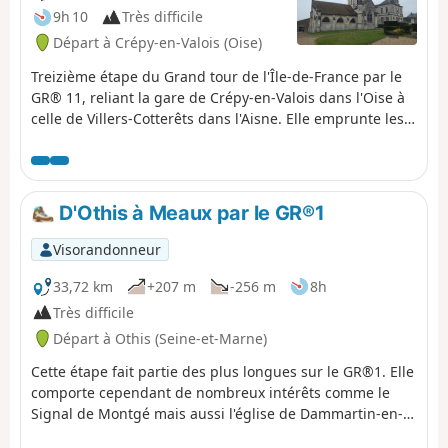
9h 10
Très difficile
Départ à Crépy-en-Valois (Oise)
Treizième étape du Grand tour de l'Île-de-France par le
GR® 11, reliant la gare de Crépy-en-Valois dans l'Oise à
celle de Villers-Cotterêts dans l'Aisne. Elle emprunte les
massifs boisés séparant ces deux villes ainsi qu'une
partie de la vallée de la rivière Automne qu'elle remonte
sur plusieurs kilomètres, à la limite des départements de
l'Oise et de l'Aisne.
D'Othis à Meaux par le GR®1
Visorandonneur
33,72 km
+207 m
-256 m
8h
Très difficile
Départ à Othis (Seine-et-Marne)
Cette étape fait partie des plus longues sur le GR®1. Elle
comporte cependant de nombreux intérêts comme le
Signal de Montgé mais aussi l'église de Dammartin-en-
Goëlle. Cette étape alterne entre les prairies et les zones