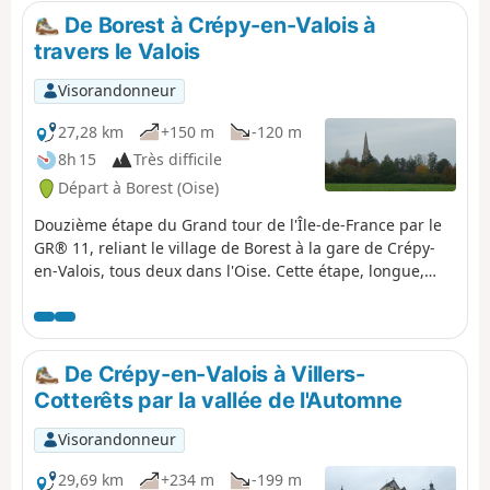
De Borest à Crépy-en-Valois à
travers le Valois
Visorandonneur
27,28 km
+150 m
-120 m
8h 15
Très difficile
Départ à Borest (Oise)
Douzième étape du Grand tour de l'Île-de-France par le
GR® 11, reliant le village de Borest à la gare de Crépy-
en-Valois, tous deux dans l'Oise. Cette étape, longue,
consiste en la traversée du pays du Valois jusqu'à Crépy-
en-Valois, principalement à travers des plaines agricoles
et des passages en sous-bois.
De Crépy-en-Valois à Villers-
Cotterêts par la vallée de l'Automne
Visorandonneur
29,69 km
+234 m
-199 m