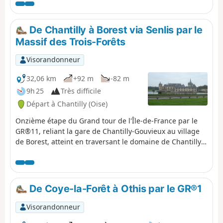
boisées. Son arrivée est à Meaux, qui est une ville avec
un fort potentiel culturel : pourquoi ne pas terminer par
la dégustation du brie de Meaux par exemple dans une
De Chantilly à Borest via Senlis par le
fromagerie ? Cette randonnée peut aussi se découper en
Massif des Trois-Forêts
deux parties.
Visorandonneur
32,06 km
+92 m
-82 m
9h 25
Très difficile
Départ à Chantilly (Oise)
Onzième étape du Grand tour de l'Île-de-France par le
GR®11, reliant la gare de Chantilly-Gouvieux au village
de Borest, atteint en traversant le domaine de Chantilly,
les massifs forestiers de Chantilly et d'Ermenonville, avec
un crochet par le centre historique de Senlis, et, en
option, un moment de recueillement devant la stèle à la
mémoire des victimes du crash aérien de mars 1974.
De Coye-la-Forêt à Othis par le GR®1
L'itinéraire suit, de plus ou moins loin, la rivière Nonette
qui sera franchie à plusieurs reprises. Le parcours de
Visorandonneur
l'étape, quasi-intégralement, en forêt, et avec peu de