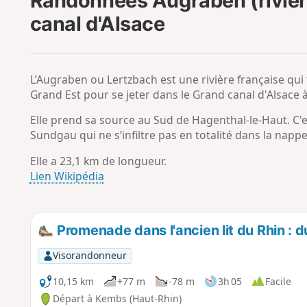
Randonnées Augraben (rivière
canal d'Alsace
L’Augraben ou Lertzbach est une rivière française qu
Grand Est pour se jeter dans le Grand canal d'Alsace
Elle prend sa source au Sud de Hagenthal-le-Haut. C'es
Sundgau qui ne s’infiltre pas en totalité dans la napp
Elle a 23,1 km de longueur.
Lien Wikipédia
Promenade dans l'ancien lit du Rhin : 
Visorandonneur
10,15 km
+77 m
-78 m
3h 05
Facile
Départ à Kembs (Haut-Rhin)