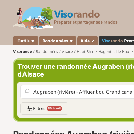
V
i
s
o
r
a
Outils
Randonnées
Aide ↗
Viso
rando
Pre
n
Visorando
Randonnées
Alsace
Haut-Rhin
Hagenthal-le-Haut
d
o
Trouver une randonnée Augraben (riv
d'Alsace
Filtres
NOUVEAU