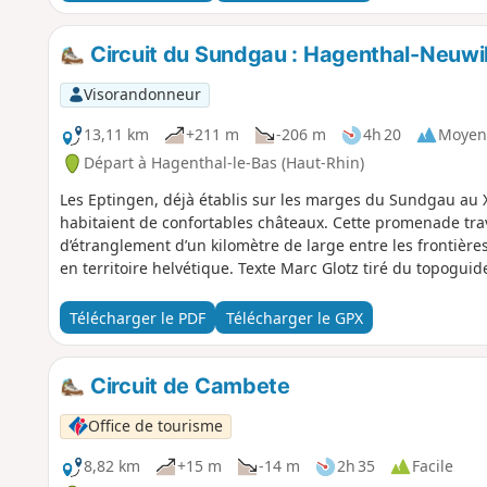
Circuit du Sundgau : Hagenthal-Neuwil
Visorandonneur
13,11 km
+211 m
-206 m
4h 20
Moyen
Départ à Hagenthal-le-Bas (Haut-Rhin)
Les Eptingen, déjà établis sur les marges du Sundgau au X
habitaient de confortables châteaux. Cette promenade tra
d’étranglement d’un kilomètre de large entre les frontière
en territoire helvétique. Texte Marc Glotz tiré du topogu
Télécharger le PDF
Télécharger le GPX
Circuit de Cambete
Office de tourisme
8,82 km
+15 m
-14 m
2h 35
Facile