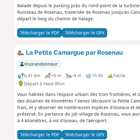
Balade depuis le parking près du rond-point de la turbin
Ruisseau de Rosenau, traversée de Rosenau jusqu'au Canal
départ le long du chemin de halage.
Télécharger le PDF
Télécharger le GPX
La Petite Camargue par Rosenau
Visorandonneur
6,41 km
+4 m
-4 m
1h 50
Facile
Départ à Haut-Rhin
Vous habitez dans l'espace urbain des trois frontières, et
des dizaines de kilomètres ? Venez découvrir la Petite Ca
frais, et y observer de nombreuses espèces d'oiseaux et d
préservé. En partance du joli village de Rosenau, vous au
à 4 kilomètres, à vol d'oiseau, de l'aéroport.
Télécharger le PDF
Télécharger le GPX