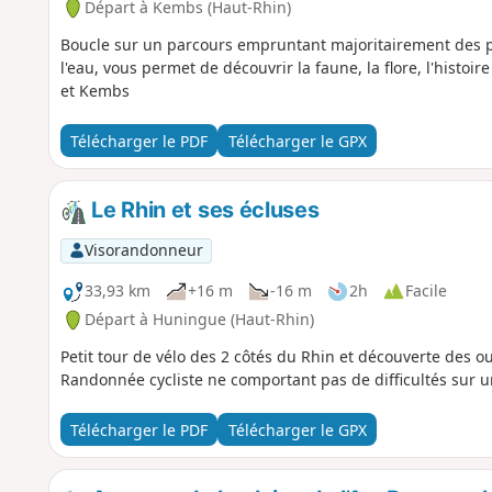
Départ à Kembs (Haut-Rhin)
Boucle sur un parcours empruntant majoritairement des pis
l'eau, vous permet de découvrir la faune, la flore, l'histoir
et Kembs
Télécharger le PDF
Télécharger le GPX
Le Rhin et ses écluses
Visorandonneur
33,93 km
+16 m
-16 m
2h
Facile
Départ à Huningue (Haut-Rhin)
Petit tour de vélo des 2 côtés du Rhin et découverte des o
Randonnée cycliste ne comportant pas de difficultés sur u
Télécharger le PDF
Télécharger le GPX