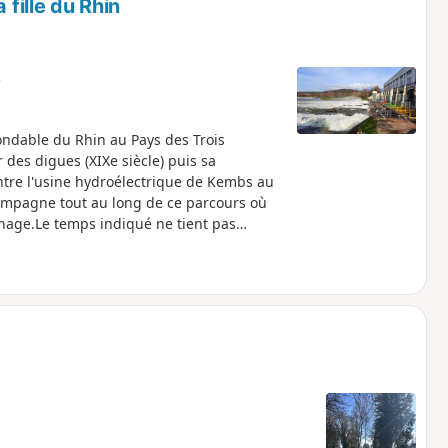
 fille du Rhin
e
nondable du Rhin au Pays des Trois
r des digues (XIXe siècle) puis sa
Entre l'usine hydroélectrique de Kembs au
compagne tout au long de ce parcours où
énage.Le temps indiqué ne tient pas
ntérêt du parcours.