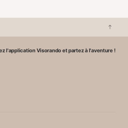
R
e
t
o
z l'application Visorando et partez à l'aventure !
u
r
e
n
h
a
u
t