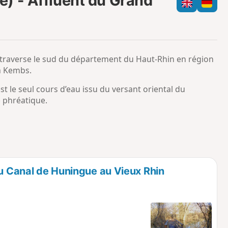
) - Affluent du Grand
e
c
m
h
o
a
i
m
p
i traverse le sud du département du Haut-Rhin en région
 à Kembs.
t le seul cours d’eau issu du versant oriental du
e phréatique.
du Canal de Huningue au Vieux Rhin