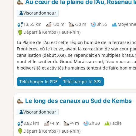
Au cœur de la plaine de l'Au, Rosenau la
Visorandonneur
13,55 km
+30 m
-30 m
3h 55
Moyenn
Départ à Kembs (Haut-Rhin)
La Plaine de l'Au est cette région humide de la terrasse i
Frontières, où le fleuve, avant la correction de son cour pa
canalisation (début XXe), se répandait en multiples bras.
nord et le sentier du Grand Marais au sud, l’eau nous ac
biodiversité et activités humaines tentent de faire bon m
compte des arrêts aux 5 observatoires et autres points d'i
Télécharger le PDF
Télécharger le GPX
Le long des canaux au Sud de Kembs
Visorandonneur
8,82 km
+4 m
-4 m
2h 30
Facile
Départ à Kembs (Haut-Rhin)