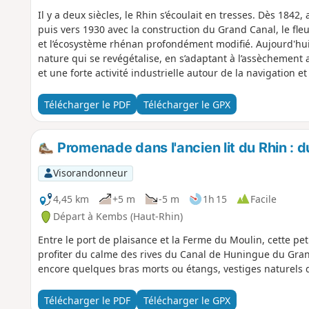
Il y a deux siècles, le Rhin s’écoulait en tresses. Dès 1842,
puis vers 1930 avec la construction du Grand Canal, le fl
et l’écosystème rhénan profondément modifié. Aujourd'hui, 
nature qui se revégétalise, en s’adaptant à l’assèchement a
et une forte activité industrielle autour de la navigation e
Télécharger le PDF
Télécharger le GPX
Promenade dans l'ancien lit du Rhin : d
Visorandonneur
4,45 km
+5 m
-5 m
1h 15
Facile
Départ à Kembs (Haut-Rhin)
Entre le port de plaisance et la Ferme du Moulin, cette p
profiter du calme des rives du Canal de Huningue du Gran
encore quelques bras morts ou étangs, vestiges naturels de
Télécharger le PDF
Télécharger le GPX