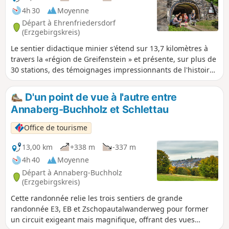
une bibliothèque.Il continue ensuite en passant par les
4h 30
Moyenne
étangs Kaiser- et Gondelteich jusqu’à la Drei-Brüder-Höhe,
Départ à Ehrenfriedersdorf
où se trouvent une tour d’observation et un lieu de
(Erzgebirgskreis)
restauration.Le parcours passe ensuite par
Le sentier didactique minier s'étend sur 13,7 kilomètres à
Großrückerswalde, avec son église fortifiée, puis vers les
travers la «région de Greifenstein » et présente, sur plus de
étangs de pêche, qui invitent à faire une pause.En
30 stations, des témoignages impressionnants de l'histoire
empruntant d'anciens chemins et l'ancienne voie ferrée, le
minière ainsi que des traces dans la nature, le paysage et la
circuit revient enfin à Marienberg.
culture.
D'un point de vue à l'autre entre
Annaberg-Buchholz et Schlettau
Office de tourisme
13,00 km
+338 m
-337 m
4h 40
Moyenne
Départ à Annaberg-Buchholz
(Erzgebirgskreis)
Cette randonnée relie les trois sentiers de grande
randonnée E3, EB et Zschopautalwanderweg pour former
un circuit exigeant mais magnifique, offrant des vues