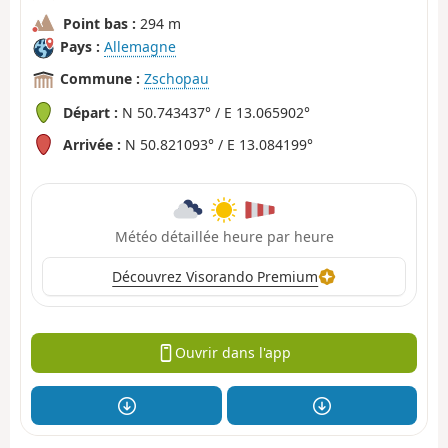
Point bas :
294 m
Pays :
Allemagne
Commune :
Zschopau
Départ :
N 50.743437° / E 13.065902°
Arrivée :
N 50.821093° / E 13.084199°
Météo détaillée heure par heure
Découvrez Visorando Premium
Ouvrir dans l'app