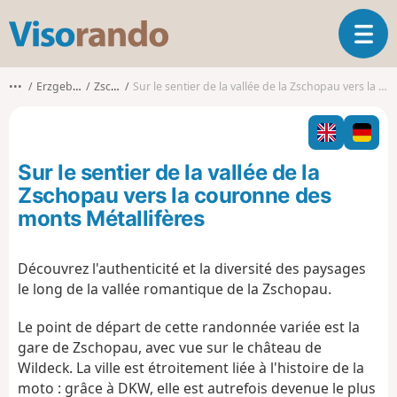
V
O
i
u
s
v
o
•••
Erzgebirgskreis
Zschopau
Sur le sentier de la vallée de la Zschopau vers la couronne des monts Métallifères
r
r
i
a
r
n
l
d
Sur le sentier de la vallée de la
a
o
n
Zschopau vers la couronne des
a
monts Métallifères
v
i
g
Découvrez l'authenticité et la diversité des paysages
a
le long de la vallée romantique de la Zschopau.
t
i
Le point de départ de cette randonnée variée est la
o
gare de Zschopau, avec vue sur le château de
n
Wildeck. La ville est étroitement liée à l'histoire de la
moto : grâce à DKW, elle est autrefois devenue le plus