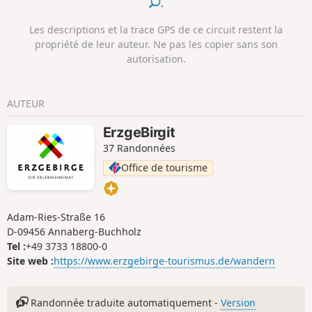
.
sentier redescend ensuite dans la vallée de la
vues sur Zwönitz et la forêt de Geyerschen. En passant par
Schwarzwassertal, où l'on peut faire une pause agréable.
Niederzwönitz, le circuit monte vers le Galgenspitze puis
Les descriptions et la trace GPS de ce circuit restent la
continue jusqu’au Hammerteich et sa cascade. En chemin,
propriété de leur auteur. Ne pas les copier sans son
les randonneurs découvrent des lieux légendaires tels que
autorisation.
le « Cavalier sans tête », profitent de vues s'étendant jusqu'à
la région de Zwickau et atteignent, via Kühnhaide, la tour
d'observation « Zwönitzblick ». Le pont de Fuchsbrunn,
AUTEUR
vestige impressionnant de l'ancienne ligne ferroviaire vers
Scheibenberg, constitue un point fort particulier, avant que
ErzgeBirgit
le sentier ne ramène à Zwönitz en passant par des traces
37 Randonnées
de l'histoire minière.
Office de tourisme
Adam-Ries-Straße 16
D-09456 Annaberg-Buchholz
Tel :
+49 3733 18800-0
Site web :
https://www.erzgebirge-tourismus.de/wandern
Randonnée traduite automatiquement -
Version