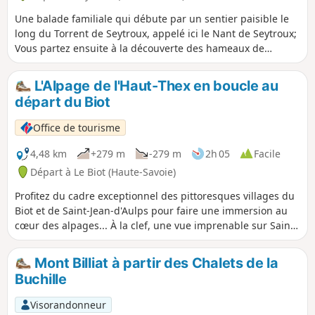
Une balade familiale qui débute par un sentier paisible le
long du Torrent de Seytroux, appelé ici le Nant de Seytroux;
Vous partez ensuite à la découverte des hameaux de
Seytroux et ses habitations à l'architecture traditionnelle.
Ne manquez pas la vue sur le chef-lieu du village avec le
L'Alpage de l'Haut-Thex en boucle au
sommet du Pic de la Corne en arrière-plan depuis le
départ du Biot
hameau du Crêt !
Office de tourisme
4,48 km
+279 m
-279 m
2h 05
Facile
Départ à Le Biot (Haute-Savoie)
Profitez du cadre exceptionnel des pittoresques villages du
Biot et de Saint-Jean-d'Aulps pour faire une immersion au
cœur des alpages... À la clef, une vue imprenable sur Saint-
Jean-d'Aulps, Seytroux et le Mont-Blanc ! En chemin, ne
manquez pas d'observer les fleurs alpines traditionnelles au
Mont Billiat à partir des Chalets de la
milieu des alpages verdoyants et l'oratoire qui se niche au
Buchille
creux d'un rocher.
Visorandonneur