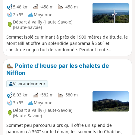
5,48 km
+458 m
-458 m
2h 55
Moyenne
Départ à Vailly (Haute-Savoie)
(Haute-Savoie)
Sommet isolé culminant à près de 1900 mètres d'altitude, le
Mont Billiat offre un splendide panorama à 360° et
constitue un joli but de randonnée. Pendant toute
l'ascension, la vue sur le Léman est étendue. L'ascension
(facultative) de la Grande Pointe des Journées apporte un
Pointe d'Ireuse par les chalets de
complément sportif réservé aux randonneurs aguerris.
Nifflon
Visorandonneur
8,03 km
+582 m
-580 m
3h 55
Moyenne
Départ à Vailly (Haute-Savoie)
(Haute-Savoie)
Sommet peu parcouru alors qu'il offre un splendide
panorama à 360° sur le Léman, les sommets du Chablais,