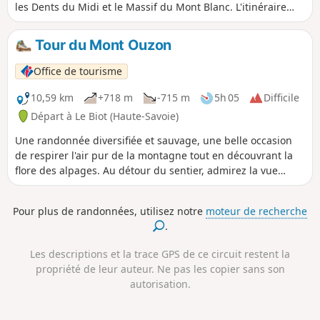
les Dents du Midi et le Massif du Mont Blanc. L'itinéraire
comprend des parcours en forêt dans le bas et en alpage
dans le haut.
Tour du Mont Ouzon
Office de tourisme
10,59 km
+718 m
-715 m
5h 05
Difficile
Départ à Le Biot (Haute-Savoie)
Une randonnée diversifiée et sauvage, une belle occasion
de respirer l'air pur de la montagne tout en découvrant la
flore des alpages. Au détour du sentier, admirez la vue
panoramique sur la Vallée d'Aulps et le Léman. Un
complément, décrit dans les informations pratiques,
Pour plus de randonnées, utilisez notre
moteur de recherche
permet de monter jusqu'au sommet du Mont Ouzon d'où
.
vous bénéficiez d'une vue à 360° sur le Chablais, la chaîne
du Mont-Blanc, les sommets suisses et le Léman.
Les descriptions et la trace GPS de ce circuit restent la
propriété de leur auteur. Ne pas les copier sans son
autorisation.