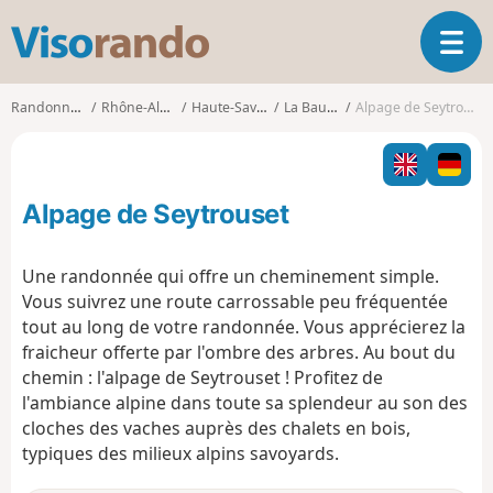
V
O
i
u
s
v
o
Randonnées
Rhône-Alpes
Haute-Savoie
La Baume
Alpage de Seytrouset
r
r
i
a
r
n
l
d
Alpage de Seytrouset
a
o
n
a
Une randonnée qui offre un cheminement simple.
v
Vous suivrez une route carrossable peu fréquentée
i
tout au long de votre randonnée. Vous apprécierez la
g
fraicheur offerte par l'ombre des arbres. Au bout du
a
t
chemin : l'alpage de Seytrouset ! Profitez de
i
l'ambiance alpine dans toute sa splendeur au son des
o
cloches des vaches auprès des chalets en bois,
n
typiques des milieux alpins savoyards.