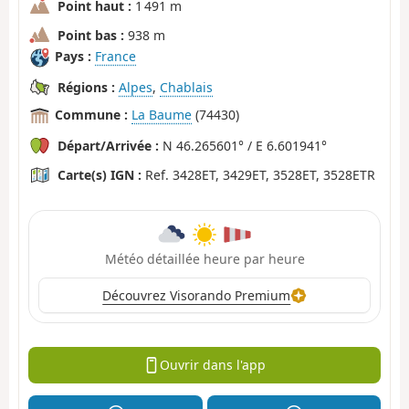
Point haut :
1 491 m
Point bas :
938 m
Pays :
France
Régions :
Alpes
,
Chablais
Commune :
La Baume
(74430)
Départ/Arrivée :
N 46.265601° / E 6.601941°
Carte(s) IGN :
Ref. 3428ET, 3429ET, 3528ET, 3528ETR
Météo détaillée heure par heure
Découvrez Visorando Premium
Ouvrir dans l'app