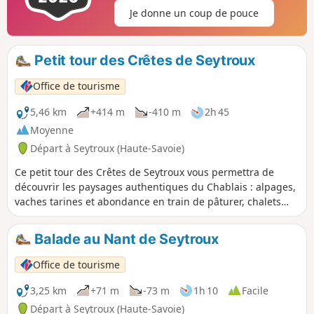
Roc d'Enfer et tous les sommets environnants.
Je donne un coup de pouce
Petit tour des Crêtes de Seytroux
Office de tourisme
5,46 km
+414 m
-410 m
2h 45
Moyenne
Départ à Seytroux (Haute-Savoie)
Ce petit tour des Crêtes de Seytroux vous permettra de
découvrir les paysages authentiques du Chablais : alpages,
vaches tarines et abondance en train de pâturer, chalets
traditionnels... sans oublier la vue saisissante sur les plus
hauts sommets de la vallée.
Balade au Nant de Seytroux
Office de tourisme
3,25 km
+71 m
-73 m
1h 10
Facile
Départ à Seytroux (Haute-Savoie)