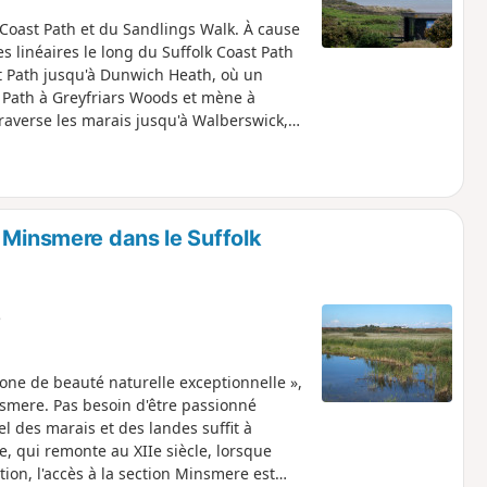
 Coast Path et du Sandlings Walk. À cause
s linéaires le long du Suffolk Coast Path
st Path jusqu'à Dunwich Heath, où un
st Path à Greyfriars Woods et mène à
traverse les marais jusqu'à Walberswick,
er vers Southwold le long du sentier côtier
usqu'à Dunwich, puis traverse la lande
. ⚠️Le ferry de Walberswick ne circule que
onseillé de vérifier les horaires avant de
 Minsmere dans le Suffolk
e
zone de beauté naturelle exceptionnelle »,
nsmere. Pas besoin d'être passionné
l des marais et des landes suffit à
re, qui remonte au XIIe siècle, lorsque
tion, l'accès à la section Minsmere est