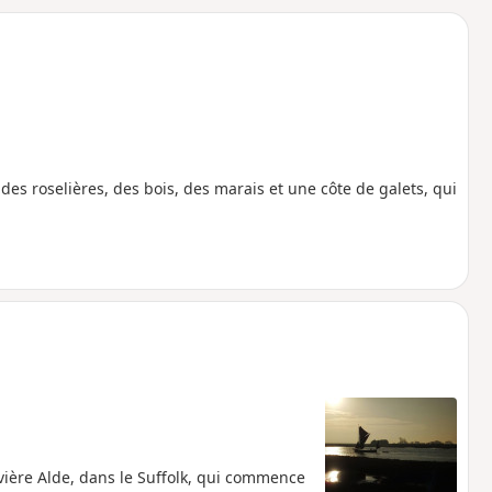
o
a
i
m
p
 roselières, des bois, des marais et une côte de galets, qui
vière Alde, dans le Suffolk, qui commence