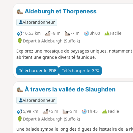
Aldeburgh et Thorpeness
Visorandonneur
10,53 km
+8 m
-7 m
3h 00
Facile
Départ à Aldeburgh (Suffolk)
Explorez une mosaïque de paysages uniques, notamment des
abritent une grande diversité faunique.
Télécharger le PDF
Télécharger le GPX
À travers la vallée de Slaughden
Visorandonneur
5,98 km
+5 m
-5 m
1h 45
Facile
Départ à Aldeburgh (Suffolk)
Une balade sympa le long des digues de l'estuaire de la ri