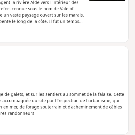
gent la rivière Alde vers l'intérieur des
trefois connue sous le nom de Vale of
e un vaste paysage ouvert sur les marais,
pente le long de la côte. Il fut un temps
ourd'hui, tout est sous les vagues et
des eaux calmes de la rivière.
 de galets, et sur les sentiers au sommet de la falaise. Cette
te accompagnée du site par l'Inspection de l'urbanisme, qui
ien en mer, de forage souterrain et d'acheminement de câbles
utres randonneurs.