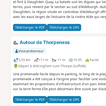
et finit à Slaughden Quay. La balade suit les digues qui lon
terres, puis revient par le sentier au sud d'Aldeburgh. Au
Slaughden, la région située en contrebas d'Aldeburgh offr
avec les eaux larges de l'estuaire de la rivière Alde qui ser
où Slaughden était un village de pêcheurs animé, mais auj
seule une étroite langue de galets sépare la mer du Nord 
Télécharger le PDF
Télécharger le GPX
Autour de Thorpeness
Visorandonneur
5,33 km
+11 m
-11 m
1h 35
Facile
Départ à Aldringham cum Thorpe (Suffolk)
Une promenade facile depuis le parking, le long de la plage
promenade a été conçue à l'origine pour faciliter une visi
examinait les propositions d'infrastructure d'un parc éol
sur la terre ferme.Elle peut désormais être suivie par d'a
Télécharger le PDF
Télécharger le GPX