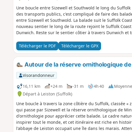
Une boucle entre Sizewell et Southwold le long du Suffolk
des transports publics, c'est compliqué de faire des balade
entre Sizewell et Southwold. La balade suit le Suffolk Coa
nouveau sentier le long de la route rejoint le Suffolk Coa
Dunwich. Reste sur le sentier côtier à travers Dunwich et 
où tu peux traverser la rivière Blyth en ferry pour continu
du Suffolk. Le retour se fait tout droit le long de la côte j
Télécharger le PDF
Télécharger le GPX
jusqu'à Eastbridge et Leiston en suivant le Sandlings Walk
le week-end pendant certaines semaines de l'année. Il est c
partir. Il existe un autre itinéraire.
Autour de la réserve ornithologique de
Visorandonneur
16,11 km
+24 m
-31 m
4h 40
Moyenn
Départ à Leiston (Suffolk)
Une boucle à travers la zone côtière du Suffolk, classée « 
qui passe par Sizewell et la réserve ornithologique de Mi
d'ornithologie pour apprécier cette balade. Le cadre nature
inspirer tout le monde, et cet itinéraire est riche en histoi
l'abbaye de Leiston occupait une île dans les marais. Atten