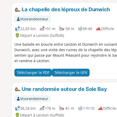
La chapelle des lépreux de Dunwich
Visorandonneur
22,83 km
+51 m
-58 m
6h 40
Difficile
Départ à Leiston (Suffolk)
Une balade en boucle entre Leiston et Dunwich en suivant 
Dunwich, avec une visite des ruines de la chapelle des lépre
sentier qui passe par Mount Pleasant pour rejoindre le S
et ramène à Leiston.
Télécharger le PDF
Télécharger le GPX
Une randonnée autour de Sole Bay
Visorandonneur
38,28 km
+78 m
-81 m
11h 10
Difficile
Départ à Leiston (Suffolk)