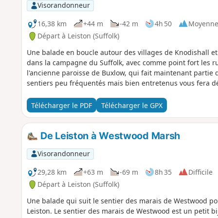
Visorandonneur
16,38 km
+44 m
-42 m
4h 50
Moyenn
Départ à Leiston (Suffolk)
Une balade en boucle autour des villages de Knodishall et 
dans la campagne du Suffolk, avec comme point fort les ru
l'ancienne paroisse de Buxlow, qui fait maintenant partie 
sentiers peu fréquentés mais bien entretenus vous fera dé
Télécharger le PDF
Télécharger le GPX
De Leiston à Westwood Marsh
Visorandonneur
29,28 km
+63 m
-69 m
8h 35
Difficile
Départ à Leiston (Suffolk)
Une balade qui suit le sentier des marais de Westwood p
Leiston. Le sentier des marais de Westwood est un petit bi