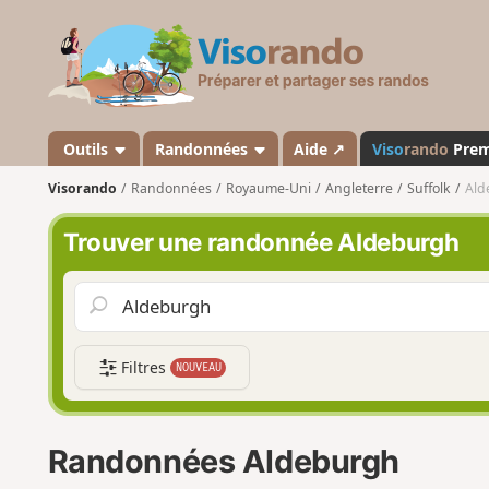
V
i
s
o
r
a
Outils
Randonnées
Aide ↗
Viso
rando
Pre
n
Visorando
Randonnées
Royaume-Uni
Angleterre
Suffolk
Ald
d
o
Trouver une randonnée Aldeburgh
Filtres
NOUVEAU
Randonnées Aldeburgh