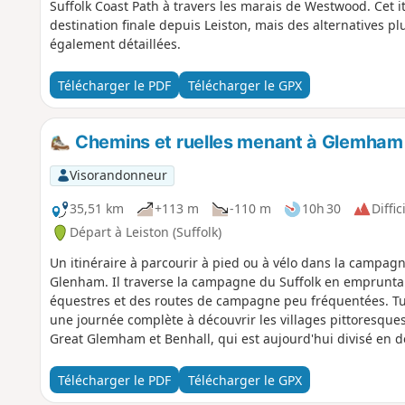
Suffolk Coast Path à travers les marais de Westwood. Cet i
destination finale depuis Leiston, mais des alternatives pl
également détaillées.
Télécharger le PDF
Télécharger le GPX
Chemins et ruelles menant à Glemham
Visorandonneur
35,51 km
+113 m
-110 m
10h 30
Diffic
Départ à Leiston (Suffolk)
Un itinéraire à parcourir à pied ou à vélo dans la campagn
Glenham. Il traverse la campagne du Suffolk en empruntan
équestres et des routes de campagne peu fréquentées. Tu p
une journée complète à découvrir les villages pittoresques
Great Glemham et Benhall, qui est aujourd'hui divisé en d
de Benhall Green. Le long du parcours, tu trouveras le Par
que le dimanche d'avril à octobre.
Télécharger le PDF
Télécharger le GPX