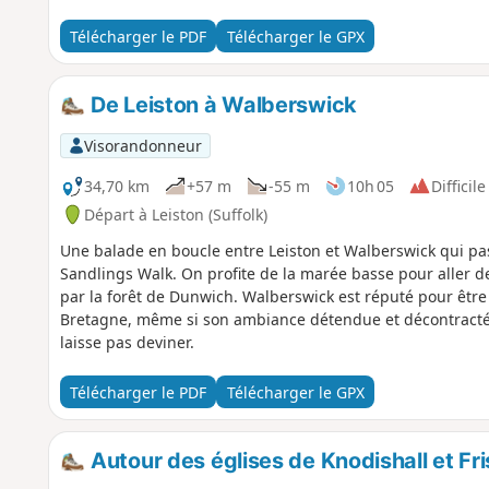
payant.
Télécharger le PDF
Télécharger le GPX
De Leiston à Walberswick
Visorandonneur
34,70 km
+57 m
-55 m
10h 05
Difficile
Départ à Leiston (Suffolk)
Une balade en boucle entre Leiston et Walberswick qui pass
Sandlings Walk. On profite de la marée basse pour aller de
par la forêt de Dunwich. Walberswick est réputé pour être 
Bretagne, même si son ambiance détendue et décontractée
laisse pas deviner.
Télécharger le PDF
Télécharger le GPX
Autour des églises de Knodishall et Fr