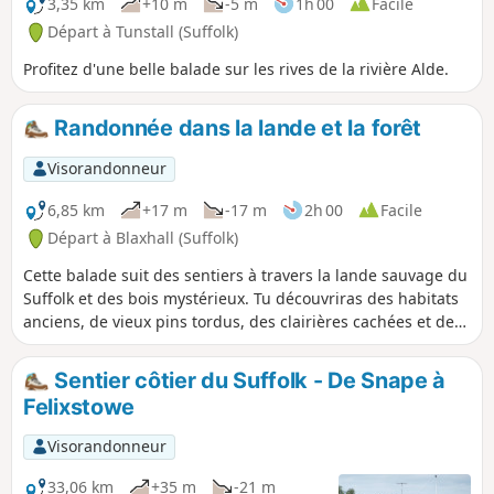
Slaughden, la région située en
3,35 km
+10 m
-5 m
1h 00
Facile
contrebas d'Aldeburgh offre un vaste
Départ à Tunstall (Suffolk)
paysage ouvert sur les marais, avec les
Profitez d'une belle balade sur les rives de la rivière Alde.
eaux larges de l'estuaire de la rivière
Alde qui serpente le long de la côte. Il
fut un temps où Slaughden était un
Randonnée dans la lande et la forêt
village de pêcheurs animé, mais
aujourd'hui, tout est sous les vagues et
Visorandonneur
seule une étroite langue de galets
6,85 km
+17 m
-17 m
2h 00
Facile
sépare la mer du Nord des eaux calmes
de la rivière.
Départ à Blaxhall (Suffolk)
Cette balade suit des sentiers à travers la lande sauvage du
Suffolk et des bois mystérieux. Tu découvriras des habitats
anciens, de vieux pins tordus, des clairières cachées et des
forêts exploitées.
Sentier côtier du Suffolk - De Snape à
Felixstowe
Visorandonneur
33,06 km
+35 m
-21 m