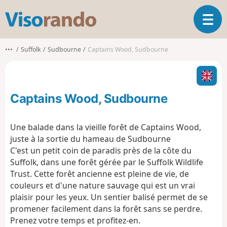
V
O
i
u
s
v
o
•••
Suffolk
Sudbourne
Captains Wood, Sudbourne
r
r
i
a
r
n
l
d
Captains Wood, Sudbourne
a
o
n
a
Une balade dans la vieille forêt de Captains Wood,
v
juste à la sortie du hameau de Sudbourne
i
C'est un petit coin de paradis près de la côte du
g
Suffolk, dans une forêt gérée par le Suffolk Wildlife
a
t
Trust. Cette forêt ancienne est pleine de vie, de
i
couleurs et d'une nature sauvage qui est un vrai
o
plaisir pour les yeux. Un sentier balisé permet de se
n
promener facilement dans la forêt sans se perdre.
Prenez votre temps et profitez-en.