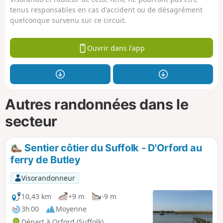
tenus responsables en cas d'accident ou de désagrément
quelconque survenu sur ce circuit.
Ouvrir dans l'app
Autres randonnées dans le
secteur
Sentier côtier du Suffolk - D'Orford au
ferry de Butley
Visorandonneur
10,43 km
+9 m
-9 m
3h 00
Moyenne
Départ à Orford (Suffolk)