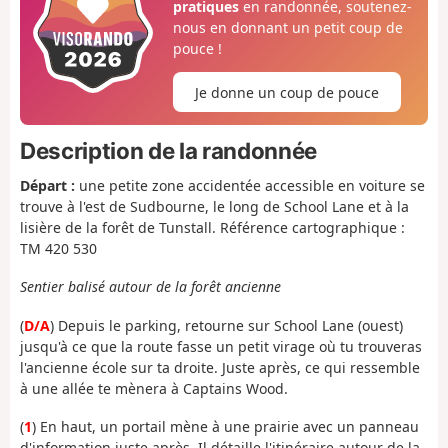
pratiques
en randonnée, soutenez-
nous en donnant un petit coup de
pouce !
Je donne un coup de pouce
Description de la randonnée
Départ :
une petite zone accidentée accessible en voiture se
trouve à l'est de Sudbourne, le long de School Lane et à la
lisière de la forêt de Tunstall. Référence cartographique :
TM 420 530
Sentier balisé autour de la forêt ancienne
(
D/A
) Depuis le parking, retourne sur School Lane (ouest)
jusqu'à ce que la route fasse un petit virage où tu trouveras
l'ancienne école sur ta droite. Juste après, ce qui ressemble
à une allée te mènera à Captains Wood.
(
1
) En haut, un portail mène à une prairie avec un panneau
d'information juste après. Il détaille l'itinéraire autour de la