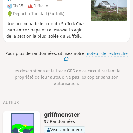
9h 35
Difficile
Départ à Tunstall (Suffolk)
Une promenade le long du Suffolk Coast
Path entre Snape et FelixstoweIl s'agit
de la section la plus isolée du Suffolk
Coast Path. Elle suit la rivière Butley
jusqu'à Shingle Street, puis longe la
Pour plus de randonnées, utilisez notre
moteur de recherche
côte jusqu'au ferry de Bawdsey. Une
.
étrange sensation d'appréhension
envahit le promeneur sur ce tronçon. La
Les descriptions et la trace GPS de ce circuit restent la
solitude. Le paysage balayé par le vent.
propriété de leur auteur. Ne pas les copier sans son
Les silhouettes lointaines des pagodes
autorisation.
d'Orfordness. La rivière solitaire. On
peut parcourir pratiquement toute la
distance sans croiser âme qui vive, en
AUTEUR
compagnie uniquement des vestiges
délabrés des défenses de la Seconde
griffmonster
Guerre mondiale et des tours Martello
97 Randonnées
menaçantes datant de l'époque
napoléonienne.⚠️N'oubliez pas de
Visorandonneur