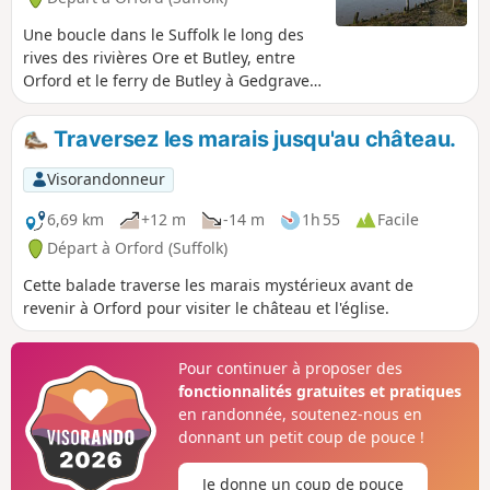
Une boucle dans le Suffolk le long des
rives des rivières Ore et Butley, entre
Orford et le ferry de Butley à Gedgrave.
Le Suffolk Coast Path Orford Loop
propose deux itinéraires pour revenir
Traversez les marais jusqu'au château.
sur le sentier principal. Le premier
revient d'Orford à Chillesford, mais tu
Visorandonneur
peux aussi suivre la route d'Orford à
Gedrgrave, puis descendre jusqu'à
6,69 km
+12 m
-14 m
1h 55
Facile
Butley Ferry. Même si ce passage n'est
Départ à Orford (Suffolk)
ouvert que d'avril à octobre, tu peux
Cette balade traverse les marais mystérieux avant de
faire une balade sympa et facile depuis
revenir à Orford pour visiter le château et l'église.
Orford en revenant par le haut des
digues.
Pour continuer à proposer des
fonctionnalités gratuites et pratiques
en randonnée, soutenez-nous en
donnant un petit coup de pouce !
Je donne un coup de pouce