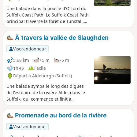
Une balade dans la boucle d'Orford du
Suffolk Coast Path. Le Suffolk Coast Path
principal traverse la forêt de Tunstall,
d'Iken Cliff à Chillesford. Mais
récemment, un chemin a été ajouté
À travers la vallée de Slaughden
pour rejoindre Orford en suivant
l'estuaire de l'Alde. Il traverse ensuite
Visorandonneur
les marais de Gedgrave et Sudbourne
Hall pour revenir sur le chemin
5,98 km
+5 m
-5 m
principal à Chillesford.
1h 45
Facile
Départ à Aldeburgh (Suffolk)
Une balade sympa le long des digues
de l'estuaire de la rivière Alde, dans le
Suffolk, qui commence et finit à
Slaughden Quay. La balade suit les
digues qui longent la rivière Alde vers
Promenade au bord de la rivière
l'intérieur des terres, puis revient par le
sentier au sud d'Aldeburgh. Autrefois
Visorandonneur
connue sous le nom de Vale of