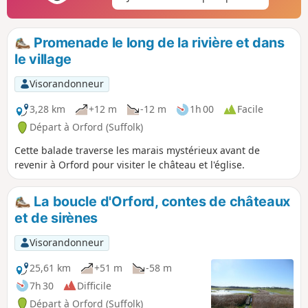
Promenade le long de la rivière et dans
le village
Visorandonneur
3,28 km
+12 m
-12 m
1h 00
Facile
Départ à Orford (Suffolk)
Cette balade traverse les marais mystérieux avant de
revenir à Orford pour visiter le château et l'église.
La boucle d'Orford, contes de châteaux
et de sirènes
Visorandonneur
25,61 km
+51 m
-58 m
7h 30
Difficile
Départ à Orford (Suffolk)