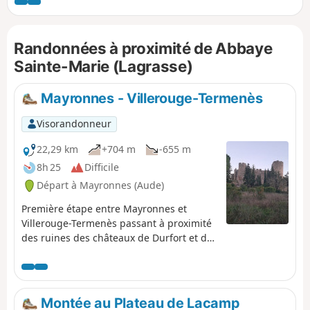
Boucle des Corbières par le GR®36. Sentiers
vallonnés, de basse à moyenne altitude (542
m au plus haut), praticables en toutes
Randonnées à proximité de Abbaye
saisons. Le parcours passe à proximité de
nombreux châteaux, traverse plusieurs
Sainte-Marie (Lagrasse)
villages médiévaux et alterne entre pechs et
vallées, en longeant de nombreux vignobles.
Mayronnes - Villerouge-Termenès
Visorandonneur
22,29 km
+704 m
-655 m
8h 25
Difficile
Départ à Mayronnes (Aude)
Première étape entre Mayronnes et
Villerouge-Termenès passant à proximité
des ruines des châteaux de Durfort et de
Termes pour se terminer dans le village
médiéval de Villerouge-Termenès.
Montée au Plateau de Lacamp