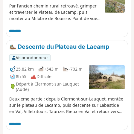
Par l'ancien chemin rural retrouvé, grimper
et traverser le Plateau de Lacamp, puis
monter au Milobre de Bouisse. Point de vue
inoubliable.
Descente du Plateau de Lacamp
Visorandonneur
25,82 km
+543 m
-702 m
8h 55
Difficile
Départ à Clermont-sur-Lauquet
(Aude)
Deuxieme partie : depuis Clermont-sur-Lauquet, montée
sur le plateau de Lacamp, puis descente sur Labastide
en Val, Villetritouls, Taurize, Rieux en Val et retour vers
Mayronnes.