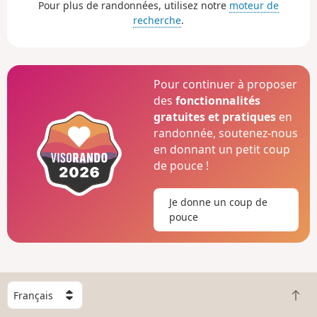
Pour plus de randonnées, utilisez notre
moteur de
recherche
.
Pour continuer à proposer
des
fonctionnalités
gratuites et pratiques
en
randonnée, soutenez-nous
en donnant un petit coup
de pouce !
Je donne un coup de
pouce
C
R
h
e