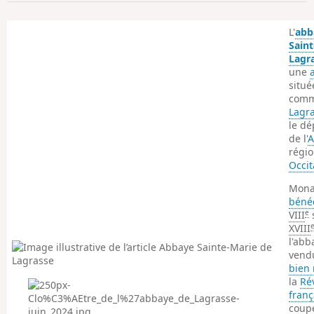
p
L'
abb
Saint
Lagr
une
situé
comm
Lagr
le d
de l'
A
régi
Occit
Mona
bénéd
e
VIII
s
XVIII
l'abb
vend
bien 
la
Ré
franç
coup