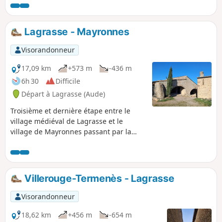
Charlemagne sur la colline et il retomba sur les fesses.
Lagrasse - Mayronnes
Visorandonneur
17,09 km
+573 m
-436 m
6h 30
Difficile
Départ à Lagrasse (Aude)
Troisième et dernière étape entre le
village médiéval de Lagrasse et le
village de Mayronnes passant par la
Chapelle Notre-Dame du Carla et par le
pont romain de Rieux-en-Val.
Villerouge-Termenès - Lagrasse
Visorandonneur
18,62 km
+456 m
-654 m