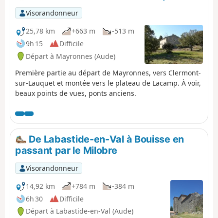
Visorandonneur
25,78 km
+663 m
-513 m
9h 15
Difficile
Départ à Mayronnes (Aude)
Première partie au départ de Mayronnes, vers Clermont-
sur-Lauquet et montée vers le plateau de Lacamp. À voir,
beaux points de vues, ponts anciens.
De Labastide-en-Val à Bouisse en
passant par le Milobre
Visorandonneur
14,92 km
+784 m
-384 m
6h 30
Difficile
Départ à Labastide-en-Val (Aude)