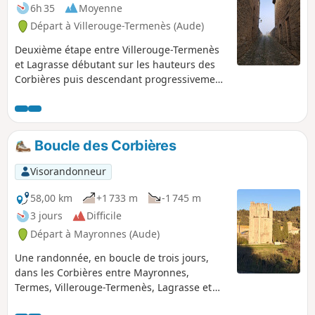
6h 35
Moyenne
Départ à Villerouge-Termenès (Aude)
Deuxième étape entre Villerouge-Termenès
et Lagrasse débutant sur les hauteurs des
Corbières puis descendant progressivement
vers le superbe village médiéval de Lagrasse
et son abbaye.
Boucle des Corbières
Visorandonneur
58,00 km
+1 733 m
-1 745 m
3 jours
Difficile
Départ à Mayronnes (Aude)
Une randonnée, en boucle de trois jours,
dans les Corbières entre Mayronnes,
Termes, Villerouge-Termenès, Lagrasse et
Rieux-en-Val, largement inspirée de la