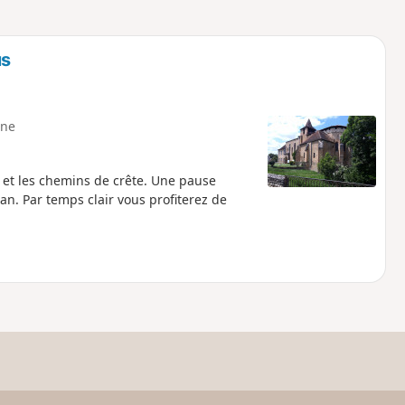
o
a
i
m
p
us
ne
e et les chemins de crête. Une pause
n. Par temps clair vous profiterez de