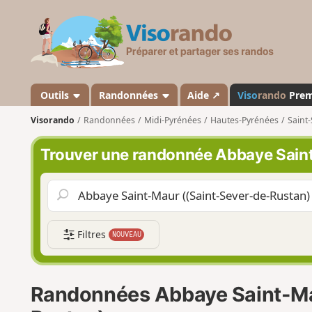
V
i
s
o
r
a
Outils
Randonnées
Aide ↗
Viso
rando
Pre
n
Visorando
Randonnées
Midi-Pyrénées
Hautes-Pyrénées
Saint
d
o
Trouver une randonnée Abbaye Sain
Filtres
NOUVEAU
Randonnées Abbaye Saint-Ma