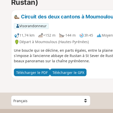
Rustan)
Circuit des deux cantons à Moumoulo
Visorandonneur
11,74 km
+152 m
-144 m
3h 45
Moyen
Départ à Moumoulous (Hautes-Pyrénées)
Une boucle qui se décline, en parts égales, entre la plain
s'impose à l'ancienne abbaye de Rustan à St Sever de Rusta
beaux panoramas sur la chaîne pyrénéenne.
Télécharger le PDF
Télécharger le GPX
C
h
o